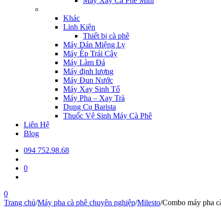
Máy Xay Cà Phê Mini
Khác
Linh Kiện
Thiết bị cà phê
Máy Dán Miệng Ly
Máy Ép Trái Cây
Máy Làm Đá
Máy định lượng
Máy Đun Nước
Máy Xay Sinh Tố
Máy Pha – Xay Trà
Dụng Cụ Barista
Thuốc Vệ Sinh Máy Cà Phê
Liên Hệ
Blog
094 752.98.68
0
0
Trang chủ
/
Máy pha cà phê chuyên nghiệp
/
Milesto
/
Combo máy pha c