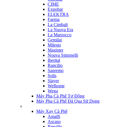
CIME
Expobar
ELEKTRA
Faema
La Cimbali
La Nuova Era
La Marzocco
Gemilai
Milesto
Magister
Nouva Simonelli
Iberital
Rancilio
Sanremo
Solis
Slayer
Welhome
Wega
Máy Pha Cà Phê Tự Động
Máy Pha Cà Phê Đã Qua Sử Dụng
Máy Xay Cà Phê
Amalfi
Ascaso
Breville