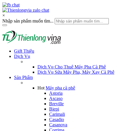
×
Nhập sản phẩm muốn tìm...
Giới Thiệu
Dịch Vụ
Dịch Vụ Cho Thuê Máy Pha Cà Phê
Dịch Vụ Sửa Máy Pha, Máy Xay Cà Phê
Sản Phẩm
Hot
Máy pha cà phê
Astoria
Ascaso
Breville
Biepi
Carimali
Casadio
Casanova
Corrima