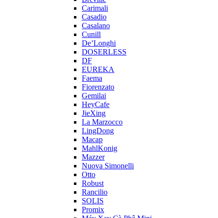
Carimali
Casadio
Casalano
Cunill
De’Longhi
DOSERLESS
DF
EUREKA
Faema
Fiorenzato
Gemilai
HeyCafe
JieXing
La Marzocco
LingDong
Macap
MahlKonig
Mazzer
Nuova Simonelli
Otto
Robust
Rancilio
SOLIS
Promix