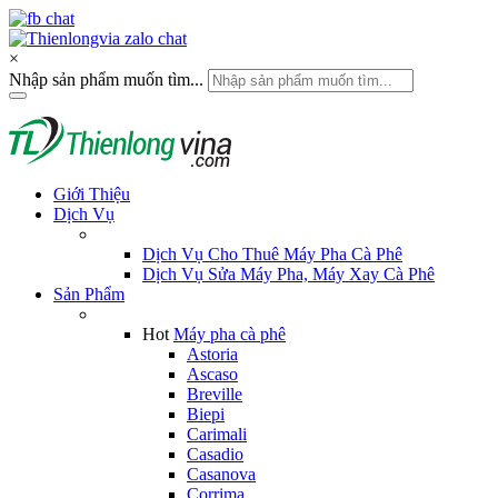
×
Nhập sản phẩm muốn tìm...
Giới Thiệu
Dịch Vụ
Dịch Vụ Cho Thuê Máy Pha Cà Phê
Dịch Vụ Sửa Máy Pha, Máy Xay Cà Phê
Sản Phẩm
Hot
Máy pha cà phê
Astoria
Ascaso
Breville
Biepi
Carimali
Casadio
Casanova
Corrima