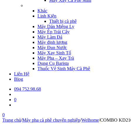
Máy Xay Cà Phê Mini
Khác
Linh Kiện
Thiết bị cà phê
Máy Dán Miệng Ly
Máy Ép Trái Cây
Máy Làm Đá
Máy định lượng
Máy Đun Nước
Máy Xay Sinh Tố
Máy Pha – Xay Trà
Dụng Cụ Barista
Thuốc Vệ Sinh Máy Cà Phê
Liên Hệ
Blog
094 752.98.68
0
0
Trang chủ
/
Máy pha cà phê chuyên nghiệp
/
Welhome
/
COMBO KD210