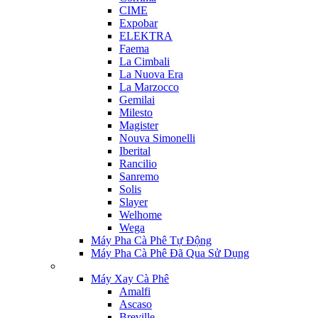
CIME
Expobar
ELEKTRA
Faema
La Cimbali
La Nuova Era
La Marzocco
Gemilai
Milesto
Magister
Nouva Simonelli
Iberital
Rancilio
Sanremo
Solis
Slayer
Welhome
Wega
Máy Pha Cà Phê Tự Động
Máy Pha Cà Phê Đã Qua Sử Dụng
Máy Xay Cà Phê
Amalfi
Ascaso
Breville