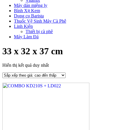
Vitamix
Máy dán miệng ly
Bình Xịt Kem
Dụng cụ Barista
Thuốc Vệ Sinh Máy Cà Phê
Linh Kiện
Thiết bị cà phê
Máy Làm Đá
33 x 32 x 37 cm
Hiển thị kết quả duy nhất