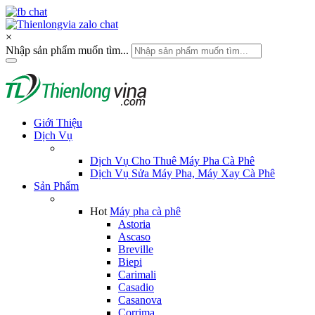
×
Nhập sản phẩm muốn tìm...
Giới Thiệu
Dịch Vụ
Dịch Vụ Cho Thuê Máy Pha Cà Phê
Dịch Vụ Sửa Máy Pha, Máy Xay Cà Phê
Sản Phẩm
Hot
Máy pha cà phê
Astoria
Ascaso
Breville
Biepi
Carimali
Casadio
Casanova
Corrima