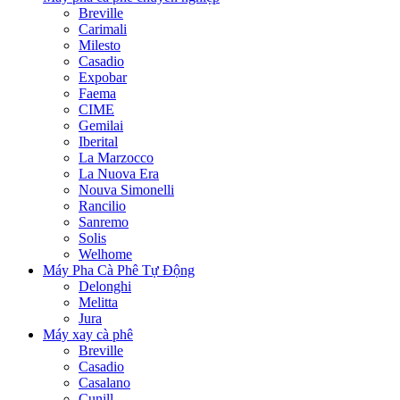
Breville
Carimali
Milesto
Casadio
Expobar
Faema
CIME
Gemilai
Iberital
La Marzocco
La Nuova Era
Nouva Simonelli
Rancilio
Sanremo
Solis
Welhome
Máy Pha Cà Phê Tự Động
Delonghi
Melitta
Jura
Máy xay cà phê
Breville
Casadio
Casalano
Cunill