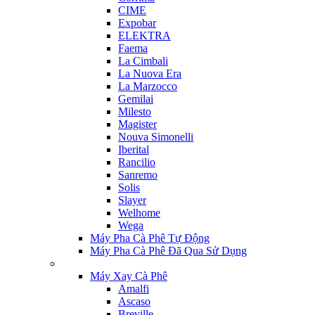
CIME
Expobar
ELEKTRA
Faema
La Cimbali
La Nuova Era
La Marzocco
Gemilai
Milesto
Magister
Nouva Simonelli
Iberital
Rancilio
Sanremo
Solis
Slayer
Welhome
Wega
Máy Pha Cà Phê Tự Động
Máy Pha Cà Phê Đã Qua Sử Dụng
Máy Xay Cà Phê
Amalfi
Ascaso
Breville