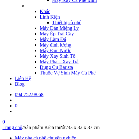
Máy Xay Cà Phê Mini
Khác
Linh Kiện
Thiết bị cà phê
Máy Dán Miệng Ly
Máy Ép Trái Cây
Máy Làm Đá
Máy định lượng
Máy Đun Nước
Máy Xay Sinh Tố
Máy Pha – Xay Trà
Dụng Cụ Barista
Thuốc Vệ Sinh Máy Cà Phê
Liên Hệ
Blog
094 752.98.68
0
0
Trang chủ
/
Sản phẩm Kích thước
/
33 x 32 x 37 cm
Máy pha cà phê chuyên nghiệp