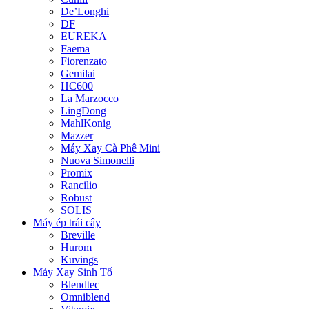
De’Longhi
DF
EUREKA
Faema
Fiorenzato
Gemilai
HC600
La Marzocco
LingDong
MahlKonig
Mazzer
Máy Xay Cà Phê Mini
Nuova Simonelli
Promix
Rancilio
Robust
SOLIS
Máy ép trái cây
Breville
Hurom
Kuvings
Máy Xay Sinh Tố
Blendtec
Omniblend