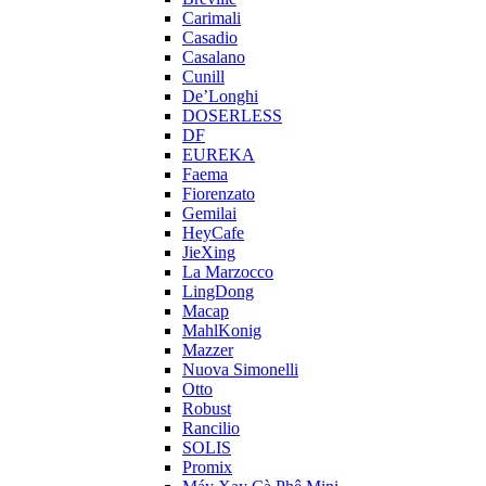
Carimali
Casadio
Casalano
Cunill
De’Longhi
DOSERLESS
DF
EUREKA
Faema
Fiorenzato
Gemilai
HeyCafe
JieXing
La Marzocco
LingDong
Macap
MahlKonig
Mazzer
Nuova Simonelli
Otto
Robust
Rancilio
SOLIS
Promix