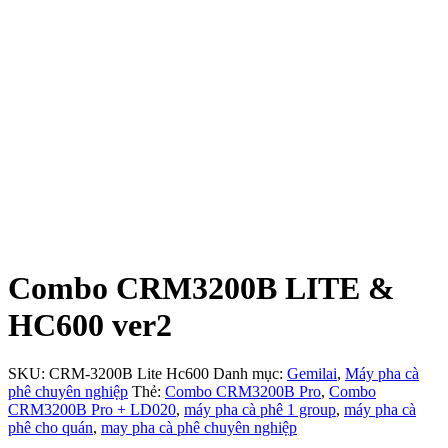
Combo CRM3200B LITE &
HC600 ver2
SKU:
CRM-3200B Lite Hc600
Danh mục:
Gemilai
,
Máy pha cà
phê chuyên nghiệp
Thẻ:
Combo CRM3200B Pro
,
Combo
CRM3200B Pro + LD020
,
máy pha cà phê 1 group
,
máy pha cà
phê cho quán
,
may pha cà phê chuyên nghiệp