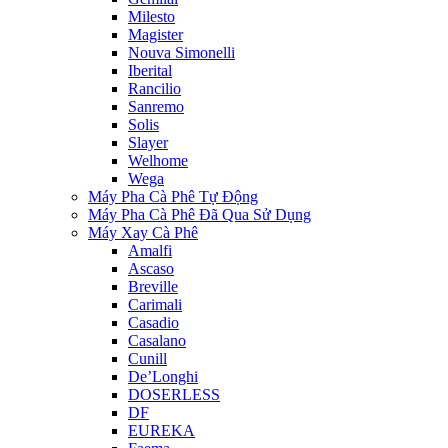
Milesto
Magister
Nouva Simonelli
Iberital
Rancilio
Sanremo
Solis
Slayer
Welhome
Wega
Máy Pha Cà Phê Tự Động
Máy Pha Cà Phê Đã Qua Sử Dụng
Máy Xay Cà Phê
Amalfi
Ascaso
Breville
Carimali
Casadio
Casalano
Cunill
De’Longhi
DOSERLESS
DF
EUREKA