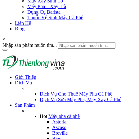
Máy Xay Sinh Tố
Máy Pha – Xay Trà
Dụng Cụ Barista
Thuốc Vệ Sinh Máy Cà Phê
Liên Hệ
Blog
×
Nhập sản phẩm muốn tìm...
Giới Thiệu
Dịch Vụ
Dịch Vụ Cho Thuê Máy Pha Cà Phê
Dịch Vụ Sửa Máy Pha, Máy Xay Cà Phê
Sản Phẩm
Hot
Máy pha cà phê
Astoria
Ascaso
Breville
Biepi