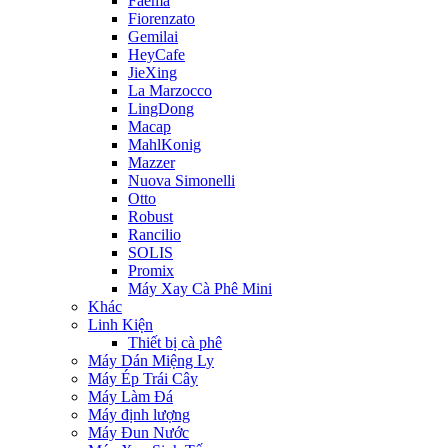
Faema
Fiorenzato
Gemilai
HeyCafe
JieXing
La Marzocco
LingDong
Macap
MahlKonig
Mazzer
Nuova Simonelli
Otto
Robust
Rancilio
SOLIS
Promix
Máy Xay Cà Phê Mini
Khác
Linh Kiện
Thiết bị cà phê
Máy Dán Miệng Ly
Máy Ép Trái Cây
Máy Làm Đá
Máy định lượng
Máy Đun Nước