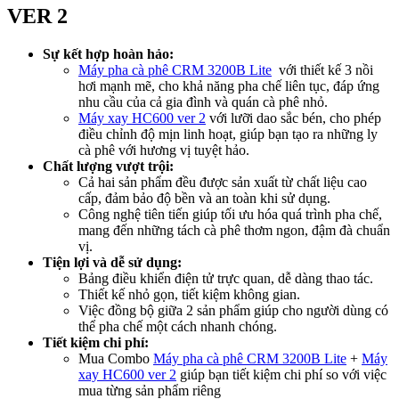
VER 2
Sự kết hợp hoàn hảo:
Máy pha cà phê CRM 3200B Lite
với thiết kế 3 nồi
hơi mạnh mẽ, cho khả năng pha chế liên tục, đáp ứng
nhu cầu của cả gia đình và quán cà phê nhỏ.
Máy xay HC600 ver 2
với lưỡi dao sắc bén, cho phép
điều chỉnh độ mịn linh hoạt, giúp bạn tạo ra những ly
cà phê với hương vị tuyệt hảo.
Chất lượng vượt trội:
Cả hai sản phẩm đều được sản xuất từ chất liệu cao
cấp, đảm bảo độ bền và an toàn khi sử dụng.
Công nghệ tiên tiến giúp tối ưu hóa quá trình pha chế,
mang đến những tách cà phê thơm ngon, đậm đà chuẩn
vị.
Tiện lợi và dễ sử dụng:
Bảng điều khiển điện tử trực quan, dễ dàng thao tác.
Thiết kế nhỏ gọn, tiết kiệm không gian.
Việc đồng bộ giữa 2 sản phẩm giúp cho người dùng có
thể pha chế một cách nhanh chóng.
Tiết kiệm chi phí:
Mua Combo
Máy pha cà phê CRM 3200B Lite
+
Máy
xay HC600 ver 2
giúp bạn tiết kiệm chi phí so với việc
mua từng sản phẩm riêng