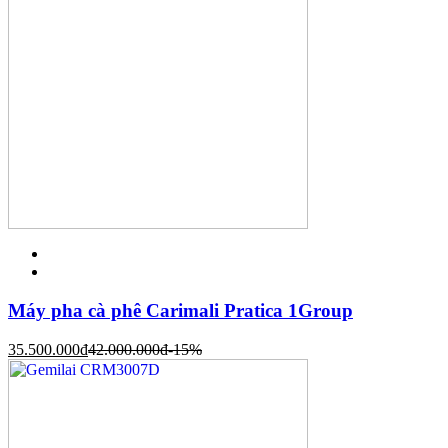
Máy pha cà phê Carimali Pratica 1Group
35.500.000
đ
42.000.000
đ
-15%