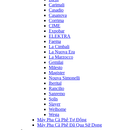
Carimali
Casadio
Casanova
Corrima
CIME
Expobar
ELEKTRA
Faema
La Cimbali
La Nuova Era
La Marzocco
Gemilai
Milesto
Magister
Nouva Simonelli
Iberital
Rancilio
Sanremo
Solis
Slayer
Welhome
Wega
Máy Pha Cà Phê Tự Động
Máy Pha Cà Phê Đã Qua Sử Dụng