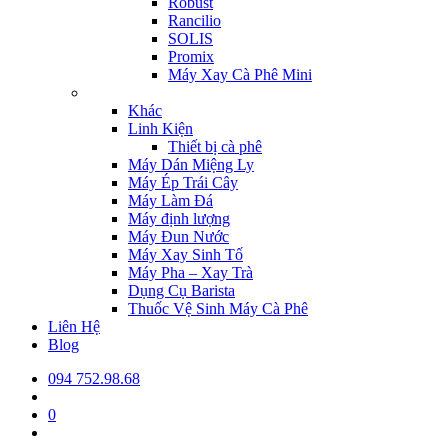
Robust
Rancilio
SOLIS
Promix
Máy Xay Cà Phê Mini
Khác
Linh Kiện
Thiết bị cà phê
Máy Dán Miệng Ly
Máy Ép Trái Cây
Máy Làm Đá
Máy định lượng
Máy Đun Nước
Máy Xay Sinh Tố
Máy Pha – Xay Trà
Dụng Cụ Barista
Thuốc Vệ Sinh Máy Cà Phê
Liên Hệ
Blog
094 752.98.68
0