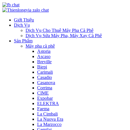
Giới Thiệu
Dịch Vụ
Dịch Vụ Cho Thuê Máy Pha Cà Phê
Dịch Vụ Sửa Máy Pha, Máy Xay Cà Phê
Sản Phẩm
Máy pha cà phê
Astoria
Ascaso
Breville
Biepi
Carimali
Casadio
Casanova
Corrima
CIME
Expobar
ELEKTRA
Faema
La Cimbali
La Nuova Era
La Marzocco
Gemilai