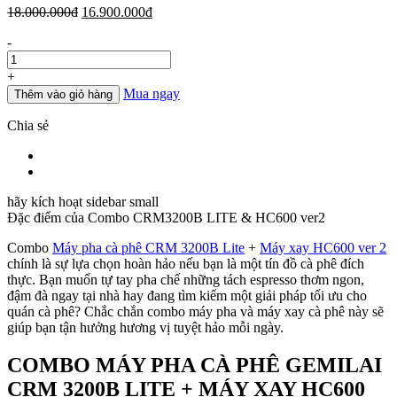
Giá
Giá
18.000.000
đ
16.900.000
đ
gốc
hiện
Số
-
là:
tại
lượng
18.000.000đ.
là:
16.900.000đ.
+
Mua ngay
Thêm vào giỏ hàng
Chia sẻ
hãy kích hoạt sidebar small
Đặc điểm của
Combo CRM3200B LITE & HC600 ver2
Combo
Máy pha cà phê CRM 3200B Lite
+
Máy xay HC600 ver 2
chính là sự lựa chọn hoàn hảo nếu bạn là một tín đồ cà phê đích
thực. Bạn muốn tự tay pha chế những tách espresso thơm ngon,
đậm đà ngay tại nhà hay đang tìm kiếm một giải pháp tối ưu cho
quán cà phê? Chắc chắn combo máy pha và máy xay cà phê này sẽ
giúp bạn tận hưởng hương vị tuyệt hảo mỗi ngày.
COMBO MÁY PHA CÀ PHÊ GEMILAI
CRM 3200B LITE + MÁY XAY HC600