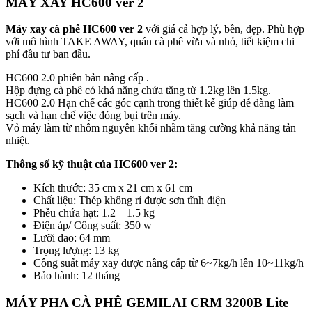
MÁY XAY HC600 ver 2
Máy xay cà phê HC600 ver 2
với giá cả hợp lý, bền, đẹp. Phù hợp
với mô hình TAKE AWAY, quán cà phê vừa và nhỏ, tiết kiệm chi
phí đầu tư ban đầu.
HC600 2.0 phiên bản nâng cấp .
Hộp đựng cà phê có khả năng chứa tăng từ 1.2kg lên 1.5kg.
HC600 2.0 Hạn chế các góc cạnh trong thiết kế giúp dễ dàng làm
sạch và hạn chế việc đóng bụi trên máy.
Vỏ máy làm từ nhôm nguyên khối nhằm tăng cường khả năng tản
nhiệt.
Thông số kỹ thuật của HC600 ver 2:
Kích thước: 35 cm x 21 cm x 61 cm
Chất liệu: Thép không rỉ được sơn tĩnh điện
Phễu chứa hạt: 1.2 – 1.5 kg
Điện áp/ Công suất: 350 w
Lưỡi dao: 64 mm
Trọng lượng: 13 kg
Công suất máy xay được nâng cấp từ 6~7kg/h lên 10~11kg/h
Bảo hành: 12 tháng
MÁY PHA CÀ PHÊ GEMILAI CRM 3200B Lite