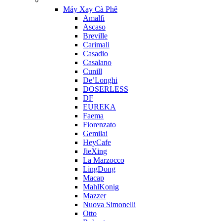
Máy Xay Cà Phê
Amalfi
Ascaso
Breville
Carimali
Casadio
Casalano
Cunill
De’Longhi
DOSERLESS
DF
EUREKA
Faema
Fiorenzato
Gemilai
HeyCafe
JieXing
La Marzocco
LingDong
Macap
MahlKonig
Mazzer
Nuova Simonelli
Otto