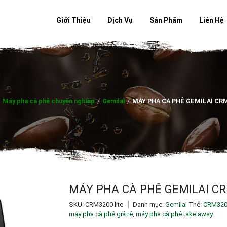
Giới Thiệu
Dịch Vụ
Sản Phẩm
Liên Hệ
Máy pha cà phê chuyên nghiệp
/
Gemilai
/
MÁY PHA CÀ PHÊ GEMILAI CR
MÁY PHA CÀ PHÊ GEMILAI CR
SKU:
CRM3200 lite
Danh mục:
Gemilai
Thẻ:
CRM320
máy pha cà phê giá rẻ
,
máy pha cà phê take away