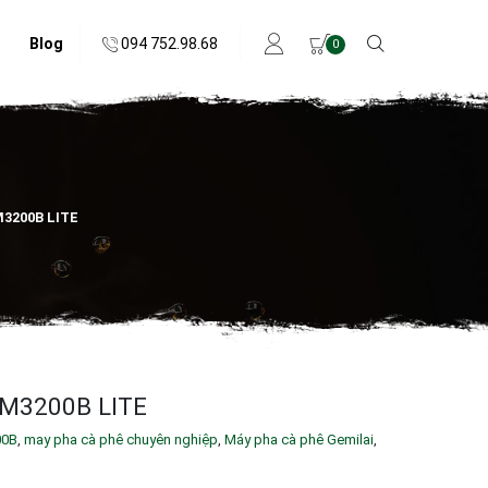
094 752.98.68
Blog
0
M3200B LITE
M3200B LITE
0B
,
may pha cà phê chuyên nghiệp
,
Máy pha cà phê Gemilai
,