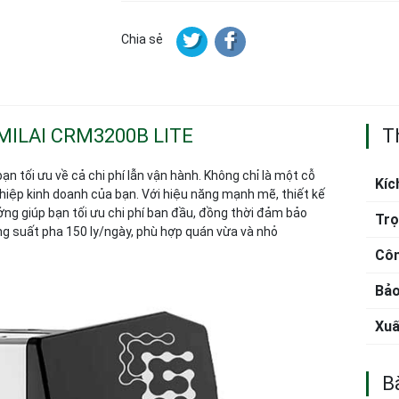
Chia sẻ
MILAI CRM3200B LITE
T
n tối ưu về cả chi phí lẫn vận hành. Không chỉ là một cỗ
Kíc
iệp kinh doanh của bạn. Với hiệu năng mạnh mẽ, thiết kế
ởng giúp bạn tối ưu chi phí ban đầu, đồng thời đảm bảo
Trọ
g suất pha 150 ly/ngày, phù hợp quán vừa và nhỏ
Côn
Bảo
Xuấ
Bà