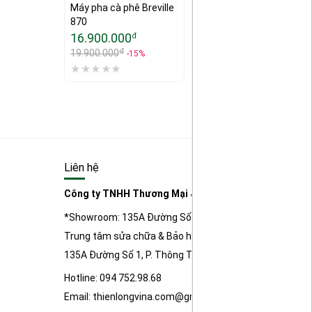
Máy pha cà phê Breville 
870
16.900.000
đ
đ
19.900.000
-15%
Liên hệ
Công ty TNHH Thương Mại & Kỹ Thuật Điện Tử Thiên
*Showroom: 135A Đường Số 1, P. Thông Tây Hội, TP Hồ 
Trung tâm sửa chữa & Bảo hành sản phẩm:
135A Đường Số 1, P. Thông Tây Hội, TP Hồ Chí Minh
Hotline: 094 752.98.68
Email: thienlongvina.com@gmail.com