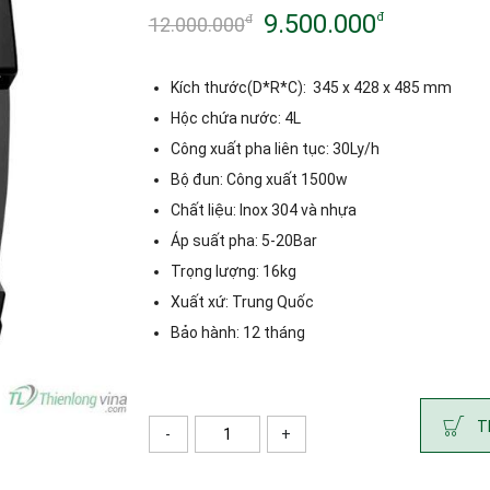
9.500.000
đ
đ
12.000.000
Giá
Giá
gốc
hiện
Kích thước(D*R*C): 345 x 428 x 485 mm
là:
tại
Hộc chứa nước: 4L
Công xuất pha liên tục: 30Ly/h
12.000.000đ.
là:
Bộ đun: Công xuất 1500w
9.500.000đ.
Chất liệu: Inox 304 và nhựa
Áp suất pha: 5-20Bar
Trọng lượng: 16kg
Xuất xứ: Trung Quốc
Bảo hành: 12 tháng
T
-
+
Số lượng