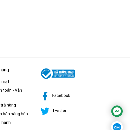
E
.000
đ
đ
00
-10%
 hàng
o mật
h toán - Vận
Facebook
 trả hàng
Twitter
a bán hàng hóa
o hành