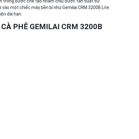
ên trong được chế
tạo
nhằm
chịu được tần suất
sử
ư vào một chiếc máy bền bỉ như Gemilai CRM 3200B Lite
kiện
dài hạn.
 CÀ PHÊ GEMILAI CRM 3200B