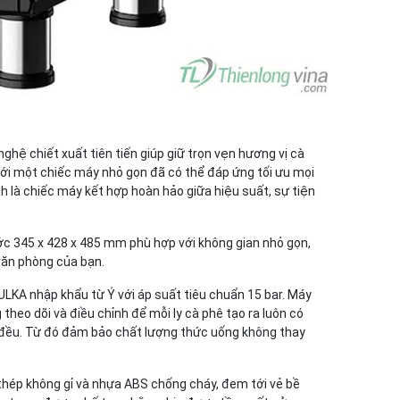
ghệ chiết xuất tiên tiến giúp giữ trọn vẹn hương vị cà
với một chiếc máy nhỏ gọn đã có thể đáp ứng tối ưu mọi
 là chiếc máy kết hợp hoàn hảo giữa hiệu suất, sự tiện
ớc 345 x 428 x 485 mm phù hợp với không gian nhỏ gọn,
văn phòng của bạn.
ULKA nhập khẩu từ Ý với áp suất tiêu chuẩn 15 bar. Máy
 theo dõi và điều chỉnh để mỗi ly
cà phê
tạo
ra
luôn
có
đều. T
ừ đó đảm bảo chất lượng
thức
uống không
thay
thép không gỉ và nhựa ABS chống cháy,
đem
tới
vẻ
bề