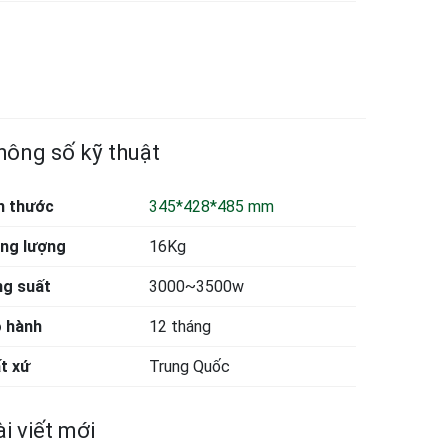
hông số kỹ thuật
h thước
345*428*485 mm
ng lượng
16Kg
g suất
3000~3500w
 hành
12 tháng
t xứ
Trung Quốc
i viết mới