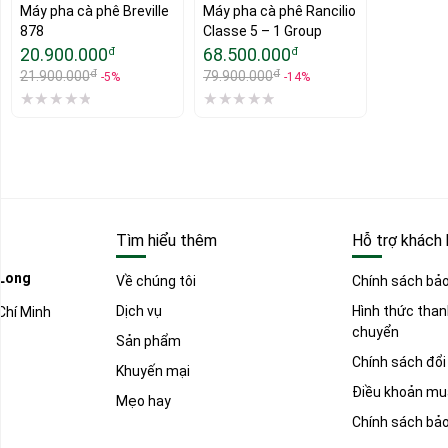
Máy pha cà phê Breville 
Máy pha cà phê Rancilio 
Faema M
878
Classe 5 – 1 Group
20.900.000
68.500.000
25.900
đ
đ
đ
đ
21.900.000
79.900.000
28.900.0
-5%
-14%
Tìm hiểu thêm
Hỗ trợ khách
 Long
Về chúng tôi
Chính sách bả
Dịch vụ
Hình thức than
Chí Minh
chuyển
Sản phẩm
Chính sách đổi
Khuyến mại
Điều khoản mu
Mẹo hay
Chính sách bả