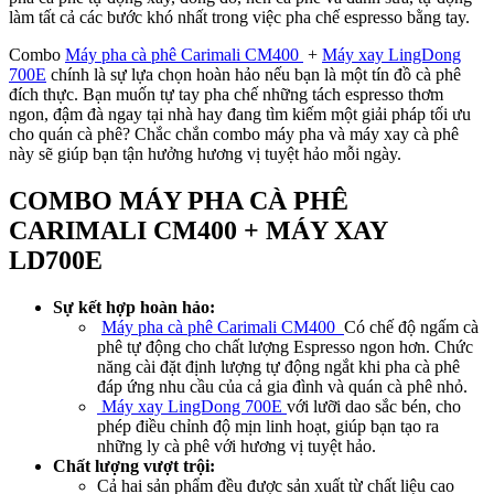
làm tất cả các bước khó nhất trong việc pha chế espresso bằng tay.
Combo
Máy pha cà phê Carimali CM400
+
Máy xay LingDong
700E
chính là sự lựa chọn hoàn hảo nếu bạn là một tín đồ cà phê
đích thực. Bạn muốn tự tay pha chế những tách espresso thơm
ngon, đậm đà ngay tại nhà hay đang tìm kiếm một giải pháp tối ưu
cho quán cà phê? Chắc chắn combo máy pha và máy xay cà phê
này sẽ giúp bạn tận hưởng hương vị tuyệt hảo mỗi ngày.
COMBO MÁY PHA CÀ PHÊ
CARIMALI CM400 + M
ÁY XAY
LD700E
Sự kết hợp hoàn hảo:
Máy pha cà phê Carimali CM400
Có chế độ ngấm cà
phê tự động cho chất lượng Espresso ngon hơn. Chức
năng cài đặt định lượng tự động ngắt khi pha cà phê
đáp ứng nhu cầu của cả gia đình và quán cà phê nhỏ.
Máy xay LingDong 700E
với lưỡi dao sắc bén, cho
phép điều chỉnh độ mịn linh hoạt, giúp bạn tạo ra
những ly cà phê với hương vị tuyệt hảo.
Chất lượng vượt trội:
Cả hai sản phẩm đều được sản xuất từ chất liệu cao