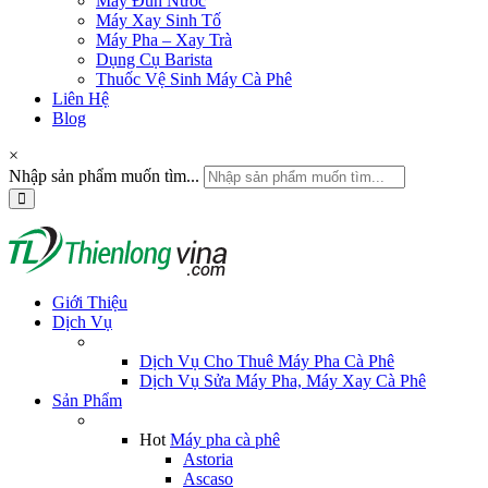
Máy Đun Nước
Máy Xay Sinh Tố
Máy Pha – Xay Trà
Dụng Cụ Barista
Thuốc Vệ Sinh Máy Cà Phê
Liên Hệ
Blog
×
Nhập sản phẩm muốn tìm...
Giới Thiệu
Dịch Vụ
Dịch Vụ Cho Thuê Máy Pha Cà Phê
Dịch Vụ Sửa Máy Pha, Máy Xay Cà Phê
Sản Phẩm
Hot
Máy pha cà phê
Astoria
Ascaso