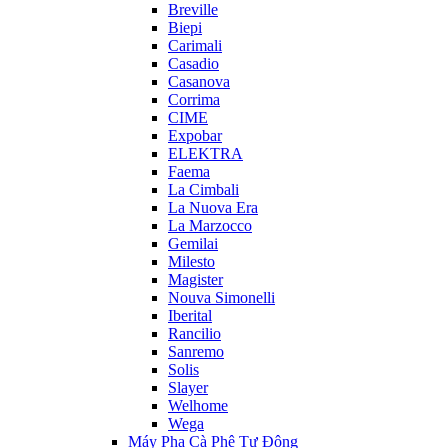
Breville
Biepi
Carimali
Casadio
Casanova
Corrima
CIME
Expobar
ELEKTRA
Faema
La Cimbali
La Nuova Era
La Marzocco
Gemilai
Milesto
Magister
Nouva Simonelli
Iberital
Rancilio
Sanremo
Solis
Slayer
Welhome
Wega
Máy Pha Cà Phê Tự Động