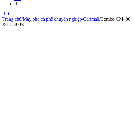
0
Trang chủ
/
Máy pha cà phê chuyên nghiệp
/
Carimali
/
Combo CM400
& LD700E