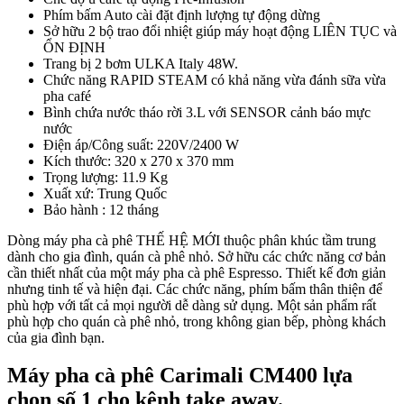
Phím bấm Auto cài đặt định lượng tự động dừng
Sở hữu 2 bộ trao đổi nhiệt giúp máy hoạt động LIÊN TỤC và
ỔN ĐỊNH
Trang bị 2 bơm ULKA Italy 48W.
Chức năng RAPID STEAM có khả năng vừa đánh sữa vừa
pha café
Bình chứa nước tháo rời 3.L với SENSOR cảnh báo mực
nước
Điện áp/Công suất: 220V/2400 W
Kích thước: 320 x 270 x 370 mm
Trọng lượng: 11.9 Kg
Xuất xứ: Trung Quốc
Bảo hành : 12 tháng
Dòng máy pha cà phê THẾ HỆ MỚI thuộc phân khúc tầm trung
dành cho gia đình, quán cà phê nhỏ. Sở hữu các chức năng cơ bản
cần thiết nhất của một máy pha cà phê Espresso. Thiết kế đơn giản
nhưng tinh tế và hiện đại. Các chức năng, phím bấm thân thiện để
phù hợp với tất cả mọi người dễ dàng sử dụng. Một sản phẩm rất
phù hợp cho quán cà phê nhỏ, trong không gian bếp, phòng khách
của gia đình bạn.
Máy pha cà phê Carimali CM400 lựa
chọn số 1 cho kênh take away.