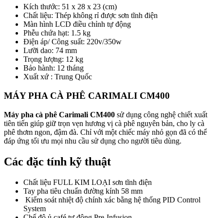
Kích thước: 51 x 28 x 23 (cm)
Chất liệu: Thép không rỉ được sơn tĩnh điện
Màn hình LCD điều chỉnh tự động
Phễu chứa hạt: 1.5 kg
Điện áp/ Công suất: 220v/350w
Lưỡi dao: 74 mm
Trọng lượng: 12 kg
Bảo hành: 12 tháng
Xuất xứ : Trung Quốc
MÁY PHA CÀ PHÊ CARIMALI CM400
Máy pha cà phê Carimali CM400
sử dụng công nghệ chiết xuất
tiên tiến giúp giữ trọn vẹn hương vị cà phê nguyên bản, cho ly cà
phê thơm ngon, đậm đà. Chỉ với một chiếc máy nhỏ gọn đã có thể
đáp ứng tối ưu mọi nhu cầu sử dụng cho người tiêu dùng.
Các đặc tính kỹ thuật
Chất liệu FULL KIM LOẠI sơn tĩnh điện
Tay pha tiêu chuẩn đường kính 58 mm
Kiểm soát nhiệt độ chính xác bằng hệ thống PID Control
System
Chế độ ủ café tự động Pre-Infusion