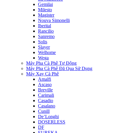
Gemilai
Milesto
Magister
Nouva Simonelli
Iberital
Rancilio
Sanremo
Solis
Slayer
Welhome
Wega
Máy Pha Cà Phê Tự Động
Máy Pha Cà Phê Đã Qua Sử Dụng
Máy Xay Cà Phê
Amalfi
Ascaso
Breville
Carimali
Casadio
Casalano
Cunill
De’Longhi
DOSERLESS
DF
EUREKA