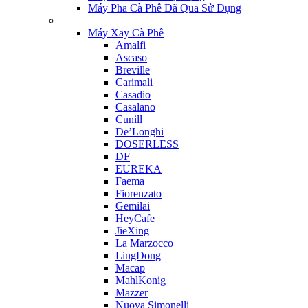
Máy Pha Cà Phê Đã Qua Sử Dụng
Máy Xay Cà Phê
Amalfi
Ascaso
Breville
Carimali
Casadio
Casalano
Cunill
De’Longhi
DOSERLESS
DF
EUREKA
Faema
Fiorenzato
Gemilai
HeyCafe
JieXing
La Marzocco
LingDong
Macap
MahlKonig
Mazzer
Nuova Simonelli