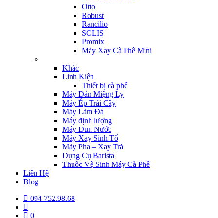
Otto
Robust
Rancilio
SOLIS
Promix
Máy Xay Cà Phê Mini
Khác
Linh Kiện
Thiết bị cà phê
Máy Dán Miệng Ly
Máy Ép Trái Cây
Máy Làm Đá
Máy định lượng
Máy Đun Nước
Máy Xay Sinh Tố
Máy Pha – Xay Trà
Dụng Cụ Barista
Thuốc Vệ Sinh Máy Cà Phê
Liên Hệ
Blog
094 752.98.68
0