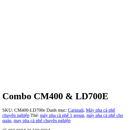
Combo CM400 & LD700E
SKU:
CM400-LD700e
Danh mục:
Carimali
,
Máy pha cà phê
chuyên nghiệp
Thẻ:
máy pha cà phê 1 group
,
máy pha cà phê cho
quán
,
may pha cà phê chuyên nghiệp