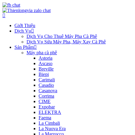
Giới Thiệu
Dịch Vụ
Dịch Vụ Cho Thuê Máy Pha Cà Phê
Dịch Vụ Sửa Máy Pha, Máy Xay Cà Phê
Sản Phẩm
Máy pha cà phê
Astoria
Ascaso
Breville
Biepi
Carimali
Casadio
Casanova
Corrima
CIME
Expobar
ELEKTRA
Faema
La Cimbali
La Nuova Era
La Marzocco