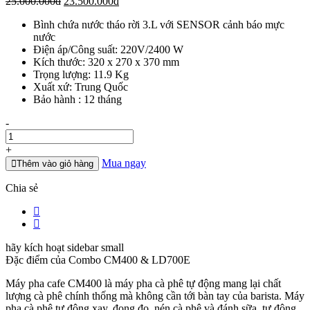
Giá
Giá
25.000.000
đ
23.500.000
đ
gốc
hiện
Bình chứa nước tháo rời 3.L với SENSOR cảnh báo mực
là:
tại
nước
25.000.000đ.
là:
Điện áp/Công suất: 220V/2400 W
23.500.000đ.
Kích thước: 320 x 270 x 370 mm
Trọng lượng: 11.9 Kg
Xuất xứ: Trung Quốc
Bảo hành : 12 tháng
Số
-
lượng
+
Mua ngay
Thêm vào giỏ hàng
Chia sẻ
hãy kích hoạt sidebar small
Đặc điểm của
Combo CM400 & LD700E
Máy pha cafe CM400 là máy pha cà phê tự động mang lại chất
lượng cà phê chính thống mà không cần tới bàn tay của barista. Máy
pha cà phê tự động xay, đong đo, nén cà phê và đánh sữa, tự động