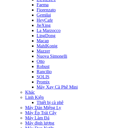
Faema
Fiorenzato
Gemilai
HeyCafe
JieXing
La Marzocco
LingDong
Macap
MahlKonig
Mazzer
Nuova Simonelli
Otto
Robust
Rancilio
SOLIS
Promix
Máy Xay Cà Phê Mini
Khác
Linh Kiện
Thiết bị cà phê
Máy Dán Miệng Ly
Máy Ép Trái Cây
Máy Làm Đá
Máy định lượng