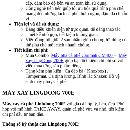
cấp, đảm bảo độ bền và an toàn khi sử dụng.
Công nghệ tiên tiến giúp tối ưu hóa quá trình pha chế,
mang đến những tách cà phê thơm ngon, đậm đà chuẩn
vị.
Tiện lợi và dễ sử dụng:
Bảng điều khiển điện tử trực quan, dễ dàng thao tác.
Thiết kế nhỏ gọn, tiết kiệm không gian.
Việc đồng bộ giữa 2 sản phẩm giúp cho người dùng có
thể pha chế một cách nhanh chóng.
Tiết kiệm chi phí:
Mua Combo
Máy pha cà phê Carimali CM400
+
Máy
xay LingDong 700E
giúp bạn tiết kiệm chi phí so với
việc mua từng sản phẩm riêng
Tặng kèm phụ kiện : Ca đập bã ( Knoxbox) ,
Tampermat, Ca định lượng, Bình lắc Shaker, Bộ vệ
sinh máy pha , Cà phê
MÁY XAY LINGDONG 700E
Máy xay cà phê Linhdong 700E
với giá cả hợp lý, bền, đẹp. Phù
hợp với mô hình TAKE AWAY, quán cà phê vừa và nhỏ, tiết kiệm
chi phí đầu tư ban đầu.
Thông số kỹ thuật của Lingdong 700E: