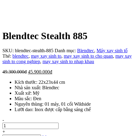
Blendtec Stealth 885
SKU:
blendtec-stealth-885
Danh mục:
Blendtec
,
Máy xay sinh tố
Thẻ:
blendtec
,
may xay sinh to
,
may xay sinh to cho quan
,
may xay
sinh to cong nghiep
,
may xay sinh to nhap khau
Giá
Giá
49.300.000
đ
45.900.000
đ
gốc
hiện
Kích thước: 22x23x44 cm
là:
tại
Nhà sản xuất: Blendtec
49.300.000đ.
là:
Xuất xứ: Mỹ
45.900.000đ.
Màu sắc: Đen
Nguyên thùng: 01 máy, 01 cối Wildside
Lưỡi dao: Inox được cấp bằng sáng chế
Số
-
lượng
+