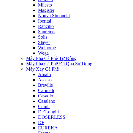
Milesto
Magister
Nouva Simonelli
Iberital
Rancilio
Sanremo
Solis
Slayer
Welhome
Wega
Máy Pha Cà Phê Tự Động
Máy Pha Cà Phê Đã Qua Sử Dụng
Máy Xay Cà Phê
Amalfi
Ascaso
Breville
Carimali
Casadio
Casalano
Cunill
De’Longhi
DOSERLESS
DF
EUREKA