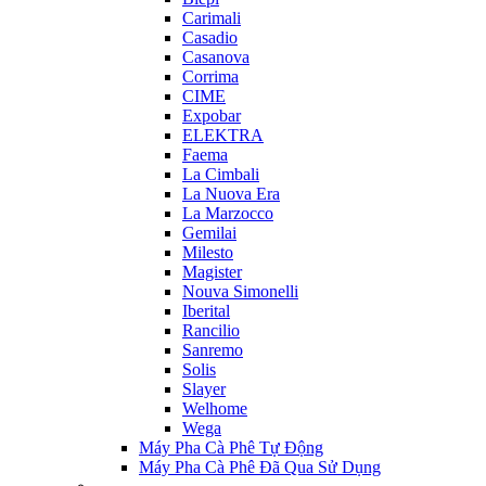
Carimali
Casadio
Casanova
Corrima
CIME
Expobar
ELEKTRA
Faema
La Cimbali
La Nuova Era
La Marzocco
Gemilai
Milesto
Magister
Nouva Simonelli
Iberital
Rancilio
Sanremo
Solis
Slayer
Welhome
Wega
Máy Pha Cà Phê Tự Động
Máy Pha Cà Phê Đã Qua Sử Dụng