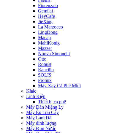
Faema
Fiorenzato
Gemilai
HeyCafe
JieXing
La Marzocco
LingDong
Macap
MahlKonig
Mazzer
Nuova Simonelli
Otto
Robust
Rancilio
SOLIS
Promix
Máy Xay Cà Phê Mini
Khác
Linh Kiện
Thiết bị cà phê
Máy Dán Miệng Ly
Máy Ép Trái Cây
Máy Làm Đá
Máy định lượng
Máy Đun Nước