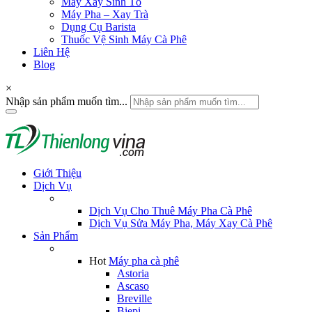
Máy Xay Sinh Tố
Máy Pha – Xay Trà
Dụng Cụ Barista
Thuốc Vệ Sinh Máy Cà Phê
Liên Hệ
Blog
×
Nhập sản phẩm muốn tìm...
Giới Thiệu
Dịch Vụ
Dịch Vụ Cho Thuê Máy Pha Cà Phê
Dịch Vụ Sửa Máy Pha, Máy Xay Cà Phê
Sản Phẩm
Hot
Máy pha cà phê
Astoria
Ascaso
Breville
Biepi