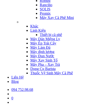
Robust
Rancilio
SOLIS
Promix
Máy Xay Cà Phê Mini
Khác
Linh Kiện
Thiết bị cà phê
Máy Dán Miệng Ly
Máy Ép Trái Cây
Máy Làm Đá
Máy định lượng
Máy Đun Nước
Máy Xay Sinh Tố
Máy Pha – Xay Trà
Dụng Cụ Barista
Thuốc Vệ Sinh Máy Cà Phê
Liên Hệ
Blog
094 752.98.68
0