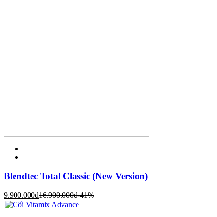
Blendtec Total Classic (New Version)
9.900.000
đ
16.900.000
đ
-41%