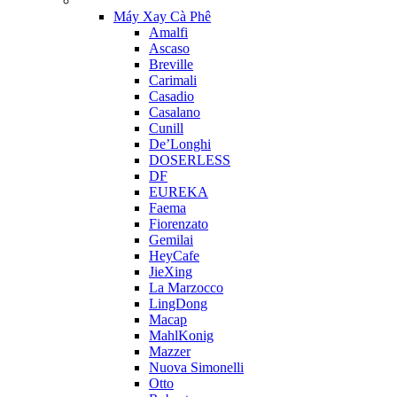
Máy Xay Cà Phê
Amalfi
Ascaso
Breville
Carimali
Casadio
Casalano
Cunill
De’Longhi
DOSERLESS
DF
EUREKA
Faema
Fiorenzato
Gemilai
HeyCafe
JieXing
La Marzocco
LingDong
Macap
MahlKonig
Mazzer
Nuova Simonelli
Otto