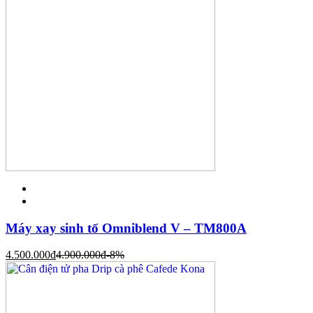
Máy xay sinh tố Omniblend V – TM800A
4.500.000
đ
4.900.000
đ
-8%