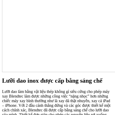
Lưỡi dao inox được cấp bằng sáng chế
Lưỡi dao làm bằng vật liệu thép không gỉ siêu cứng cho phép máy
xay Blendtec làm được những công việc “nặng nhọc” hơn những
chiếc máy xay bình thường như là xay đá thật nhuyễn, xay cả iPad
– iPhone. Với 2 đầu cánh thẳng đứng và các góc được thiết kế một
cách chính xác, Blendtec đã được cấp bằng sáng chế cho lưỡi dao
của mình. Thiết kế đơn giản cho phép các nguyên liệu rơi xuống