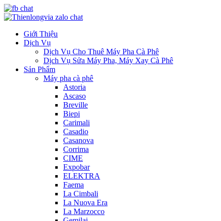
Giới Thiệu
Dịch Vụ
Dịch Vụ Cho Thuê Máy Pha Cà Phê
Dịch Vụ Sửa Máy Pha, Máy Xay Cà Phê
Sản Phẩm
Máy pha cà phê
Astoria
Ascaso
Breville
Biepi
Carimali
Casadio
Casanova
Corrima
CIME
Expobar
ELEKTRA
Faema
La Cimbali
La Nuova Era
La Marzocco
Gemilai