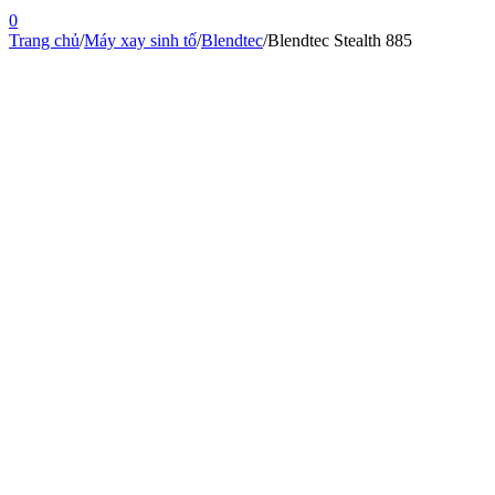
0
Trang chủ
/
Máy xay sinh tố
/
Blendtec
/
Blendtec Stealth 885