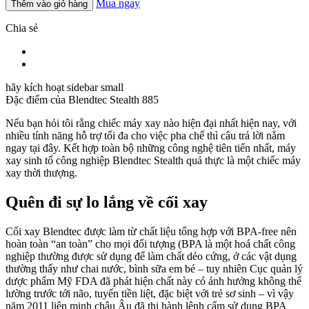
Mua ngay
Thêm vào giỏ hàng
Chia sẻ
hãy kích hoạt sidebar small
Đặc điểm của
Blendtec Stealth 885
Nếu bạn hỏi tôi rằng chiếc máy xay nào hiện đại nhất hiện nay, với
nhiều tính năng hỗ trợ tối đa cho việc pha chế thì câu trả lời nằm
ngay tại đây. Kết hợp toàn bộ những công nghệ tiên tiến nhất, máy
xay sinh tố công nghiệp Blendtec Stealth quả thực là một chiếc máy
xay thời thượng.
Quên đi sự lo lắng về cối xay
Cối xay Blendtec được làm từ chất liệu tổng hợp với BPA-free nên
hoàn toàn “an toàn” cho mọi đối tượng (BPA là một hoá chất công
nghiệp thường được sử dụng để làm chất dẻo cứng, ở các vật dụng
thường thấy như chai nước, bình sữa em bé – tuy nhiên Cục quản lý
dược phẩm Mỹ FDA đã phát hiện chất này có ảnh hưởng không thể
lường trước tới não, tuyến tiền liệt, đặc biệt với trẻ sơ sinh – vì vậy
năm 2011 liên minh châu Âu đã thi hành lệnh cấm sử dụng BPA