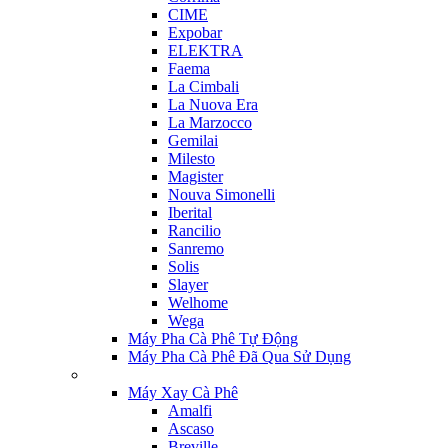
CIME
Expobar
ELEKTRA
Faema
La Cimbali
La Nuova Era
La Marzocco
Gemilai
Milesto
Magister
Nouva Simonelli
Iberital
Rancilio
Sanremo
Solis
Slayer
Welhome
Wega
Máy Pha Cà Phê Tự Động
Máy Pha Cà Phê Đã Qua Sử Dụng
Máy Xay Cà Phê
Amalfi
Ascaso
Breville