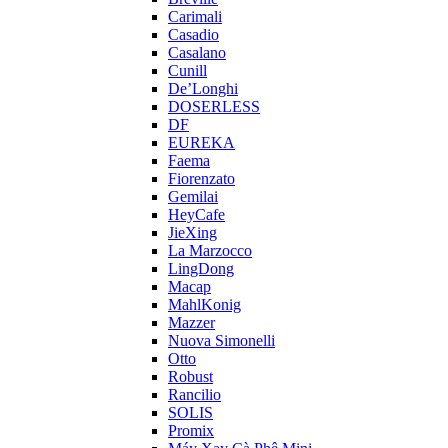
Carimali
Casadio
Casalano
Cunill
De’Longhi
DOSERLESS
DF
EUREKA
Faema
Fiorenzato
Gemilai
HeyCafe
JieXing
La Marzocco
LingDong
Macap
MahlKonig
Mazzer
Nuova Simonelli
Otto
Robust
Rancilio
SOLIS
Promix