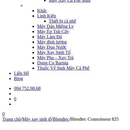
Máy Xay Cà Phê Mini
Khác
Linh Kiện
Thiết bị cà phê
Máy Dán Miệng Ly
Máy Ép Trái Cây
Máy Làm Đá
Máy định lượng
Máy Đun Nước
Máy Xay Sinh Tố
Máy Pha – Xay Trà
Dụng Cụ Barista
Thuốc Vệ Sinh Máy Cà Phê
Liên Hệ
Blog
094 752.98.68
0
0
Trang chủ
/
Máy xay sinh tố
/
Blendtec
/
Blendtec Connoisseur 825