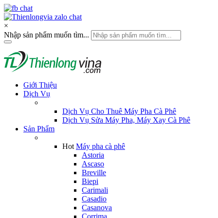
×
Nhập sản phẩm muốn tìm...
Giới Thiệu
Dịch Vụ
Dịch Vụ Cho Thuê Máy Pha Cà Phê
Dịch Vụ Sửa Máy Pha, Máy Xay Cà Phê
Sản Phẩm
Hot
Máy pha cà phê
Astoria
Ascaso
Breville
Biepi
Carimali
Casadio
Casanova
Corrima