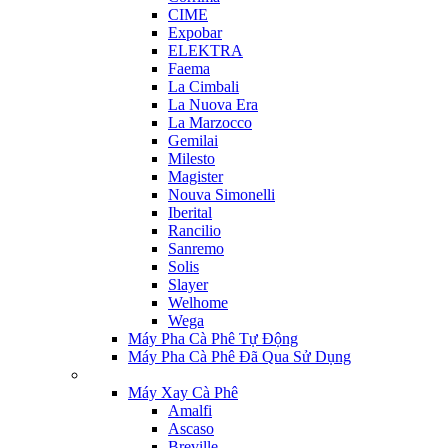
CIME
Expobar
ELEKTRA
Faema
La Cimbali
La Nuova Era
La Marzocco
Gemilai
Milesto
Magister
Nouva Simonelli
Iberital
Rancilio
Sanremo
Solis
Slayer
Welhome
Wega
Máy Pha Cà Phê Tự Động
Máy Pha Cà Phê Đã Qua Sử Dụng
Máy Xay Cà Phê
Amalfi
Ascaso
Breville