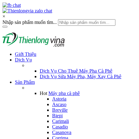
×
Nhập sản phẩm muốn tìm...
Giới Thiệu
Dịch Vụ
Dịch Vụ Cho Thuê Máy Pha Cà Phê
Dịch Vụ Sửa Máy Pha, Máy Xay Cà Phê
Sản Phẩm
Hot
Máy pha cà phê
Astoria
Ascaso
Breville
Biepi
Carimali
Casadio
Casanova
Corrima