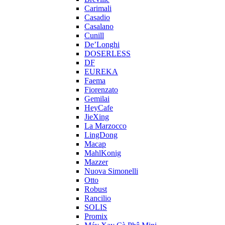
Carimali
Casadio
Casalano
Cunill
De’Longhi
DOSERLESS
DF
EUREKA
Faema
Fiorenzato
Gemilai
HeyCafe
JieXing
La Marzocco
LingDong
Macap
MahlKonig
Mazzer
Nuova Simonelli
Otto
Robust
Rancilio
SOLIS
Promix