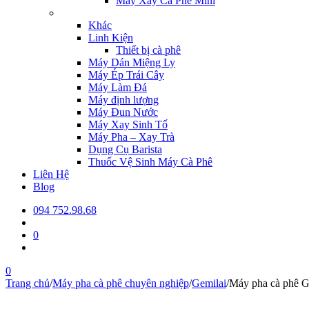
Máy Xay Cà Phê Mini
Khác
Linh Kiện
Thiết bị cà phê
Máy Dán Miệng Ly
Máy Ép Trái Cây
Máy Làm Đá
Máy định lượng
Máy Đun Nước
Máy Xay Sinh Tố
Máy Pha – Xay Trà
Dụng Cụ Barista
Thuốc Vệ Sinh Máy Cà Phê
Liên Hệ
Blog
094 752.98.68
0
0
Trang chủ
/
Máy pha cà phê chuyên nghiệp
/
Gemilai
/
Máy pha cà phê 