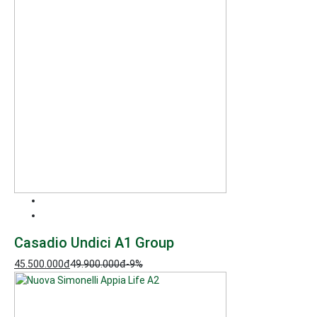
Casadio Undici A1 Group
45.500.000
đ
49.900.000
đ
-9%