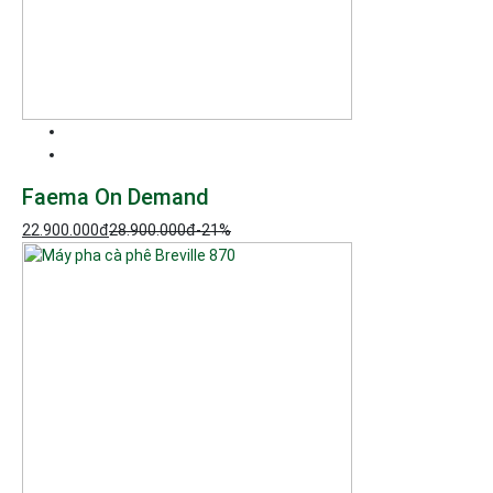
Faema On Demand
22.900.000
đ
28.900.000
đ
-21%