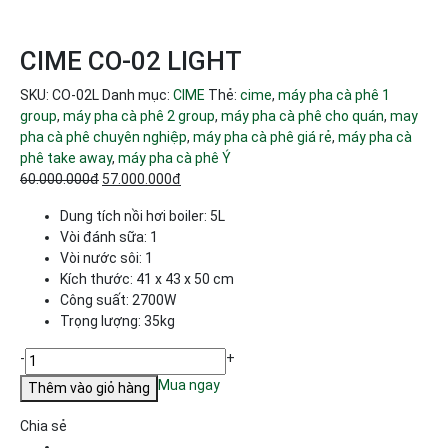
CIME CO-02 LIGHT
SKU:
CO-02L
Danh mục:
CIME
Thẻ:
cime
,
máy pha cà phê 1
group
,
máy pha cà phê 2 group
,
máy pha cà phê cho quán
,
may
pha cà phê chuyên nghiệp
,
máy pha cà phê giá rẻ
,
máy pha cà
phê take away
,
máy pha cà phê Ý
Giá
Giá
60.000.000
đ
57.000.000
đ
gốc
hiện
Dung tích nồi hơi boiler: 5L
là:
tại
Vòi đánh sữa: 1
60.000.000đ.
là:
Vòi nước sôi: 1
57.000.000đ.
Kích thước: 41 x 43 x 50 cm
Công suất: 2700W
Trọng lượng: 35kg
Số
-
+
lượng
Mua ngay
Thêm vào giỏ hàng
Chia sẻ