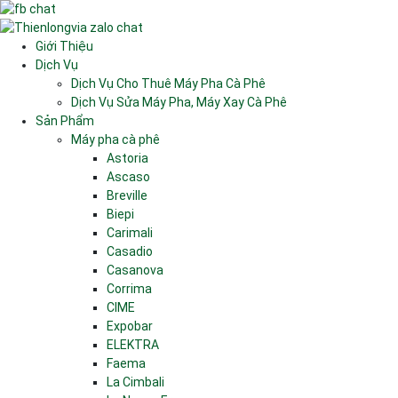
Giới Thiệu
Dịch Vụ
Dịch Vụ Cho Thuê Máy Pha Cà Phê
Dịch Vụ Sửa Máy Pha, Máy Xay Cà Phê
Sản Phẩm
Máy pha cà phê
Astoria
Ascaso
Breville
Biepi
Carimali
Casadio
Casanova
Corrima
CIME
Expobar
ELEKTRA
Faema
La Cimbali