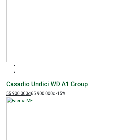
Casadio Undici WD A1 Group
55.900.000
đ
65.900.000
đ
-15%