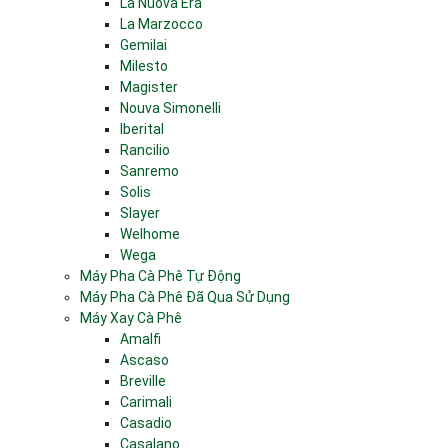
La Nuova Era
La Marzocco
Gemilai
Milesto
Magister
Nouva Simonelli
Iberital
Rancilio
Sanremo
Solis
Slayer
Welhome
Wega
Máy Pha Cà Phê Tự Động
Máy Pha Cà Phê Đã Qua Sử Dụng
Máy Xay Cà Phê
Amalfi
Ascaso
Breville
Carimali
Casadio
Casalano