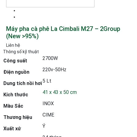
Máy pha cà phê La Cimbali M27 – 2Group
(New >95%)
Liên hệ
Thông số kỹ thuật
2700W
Công suất
220v-50Hz
Điện nguồn
5 Lt
Dung tích nồi hơi
41 x 43 x 50 cm
Kích thước
INOX
Màu Sắc
CIME
Thương hiệu
Ý
Xuất xứ