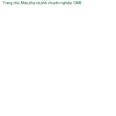
Trang chủ
/
Máy pha cà phê chuyên nghiệp
/
CIME
/
CIME CO-02 LIGHT