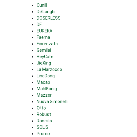
Cunill
De’Longhi
DOSERLESS
DF
EUREKA
Faema
Fiorenzato
Gemilai
HeyCafe
JieXing
La Marzocco
LingDong
Macap
MahlKonig
Mazzer
Nuova Simonelli
Otto
Robust
Rancilio
SOLIS
Promix