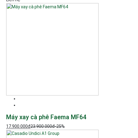
Máy xay cà phê Faema MF64
17.900.000
đ
23.900.000
đ
-25%