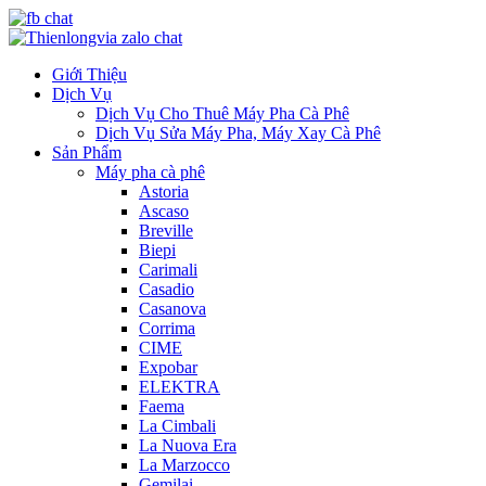
Giới Thiệu
Dịch Vụ
Dịch Vụ Cho Thuê Máy Pha Cà Phê
Dịch Vụ Sửa Máy Pha, Máy Xay Cà Phê
Sản Phẩm
Máy pha cà phê
Astoria
Ascaso
Breville
Biepi
Carimali
Casadio
Casanova
Corrima
CIME
Expobar
ELEKTRA
Faema
La Cimbali
La Nuova Era
La Marzocco
Gemilai