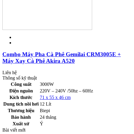
Combo Máy Pha Cà Phê Gemilai CRM3005E +
Máy Xay Cà Phê Akira A520
Liên hệ
Thông số kỹ thuật
Công suất
3000W
Điện nguồn
220V – 240V /50hz – 60Hz
Kích thước
71 x 55 x 46 cm
Dung tích nồi hơi
12 Lít
Thương hiệu
Biepi
Bảo hành
24 tháng
Xuất xứ
Ý
Bài viết mới