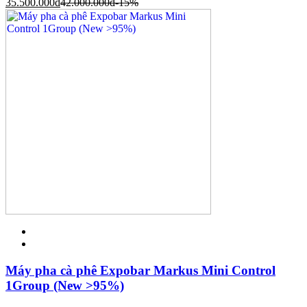
35.500.000
đ
42.000.000
đ
-15%
Máy pha cà phê Expobar Markus Mini Control
1Group (New >95%)