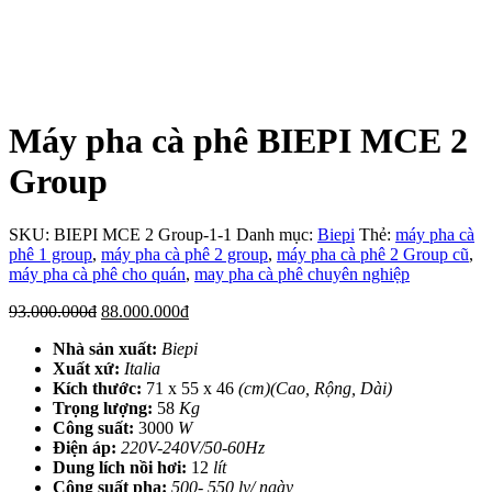
Máy pha cà phê BIEPI MCE 2
Group
SKU:
BIEPI MCE 2 Group-1-1
Danh mục:
Biepi
Thẻ:
máy pha cà
phê 1 group
,
máy pha cà phê 2 group
,
máy pha cà phê 2 Group cũ
,
máy pha cà phê cho quán
,
may pha cà phê chuyên nghiệp
Giá
Giá
93.000.000
đ
88.000.000
đ
gốc
hiện
Nhà sản xuất:
Biepi
là:
tại
Xuất xứ:
Italia
93.000.000đ.
là:
Kích thước:
71 x 55 x 46
(cm)(Cao, Rộng, Dài)
88.000.000đ.
Trọng lượng:
58
Kg
Công suất:
3000
W
Điện áp:
220V-240V/50-60Hz
Dung lích nồi hơi:
12
lít
Công suất pha:
500- 550 ly/ ngày