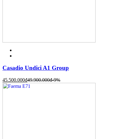
Casadio Undici A1 Group
45.500.000
đ
49.900.000
đ
-9%