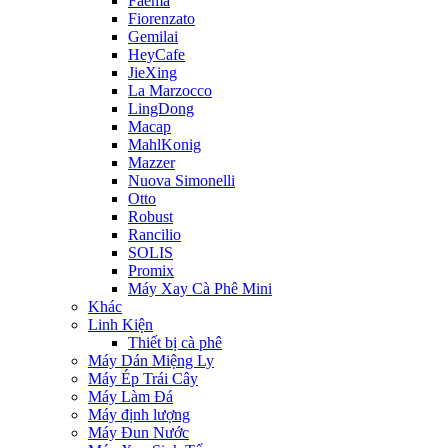
Faema
Fiorenzato
Gemilai
HeyCafe
JieXing
La Marzocco
LingDong
Macap
MahlKonig
Mazzer
Nuova Simonelli
Otto
Robust
Rancilio
SOLIS
Promix
Máy Xay Cà Phê Mini
Khác
Linh Kiện
Thiết bị cà phê
Máy Dán Miệng Ly
Máy Ép Trái Cây
Máy Làm Đá
Máy định lượng
Máy Đun Nước