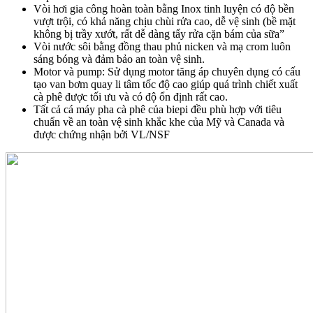
Vòi hơi gia công hoàn toàn bằng Inox tinh luyện có độ bền
vượt trội, có khả năng chịu chùi rửa cao, dễ vệ sinh (bề mặt
không bị trầy xướt, rất dễ dàng tẩy rửa cặn bám của sữa”
Vòi nước sôi bằng đồng thau phủ nicken và mạ crom luôn
sáng bóng và đảm bảo an toàn vệ sinh.
Motor và pump: Sử dụng motor tăng áp chuyên dụng có cấu
tạo van bơm quay li tâm tốc độ cao giúp quá trình chiết xuất
cà phê được tối ưu và có độ ổn định rất cao.
Tất cả cá máy pha cà phê của biepi đều phù hợp với tiêu
chuẩn về an toàn vệ sinh khắc khe của Mỹ và Canada và
được chứng nhận bởi VL/NSF