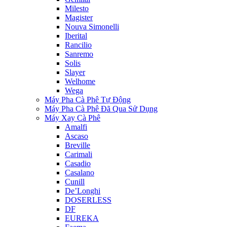
Milesto
Magister
Nouva Simonelli
Iberital
Rancilio
Sanremo
Solis
Slayer
Welhome
Wega
Máy Pha Cà Phê Tự Động
Máy Pha Cà Phê Đã Qua Sử Dụng
Máy Xay Cà Phê
Amalfi
Ascaso
Breville
Carimali
Casadio
Casalano
Cunill
De’Longhi
DOSERLESS
DF
EUREKA