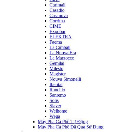
Carimali
Casadio
Casanova
Corrima
CIME
Expobar
ELEKTRA
Faema
La Cimbali
La Nuova Era
La Marzocco
Gemilai
Milesto
Magister
Nouva Simonelli
Iberital
Rancilio
Sanremo
Solis
Slayer
Welhome
Wega
Máy Pha Cà Phê Tự Động
Máy Pha Cà Phê Đã Qua Sử Dụng