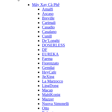
Máy Xay Cà Phê
Amalfi
Ascaso
Breville
Carimali
Casadio
Casalano
Cunill
De’Longhi
DOSERLESS
DF
EUREKA
Faema
Fiorenzato
Gemilai
HeyCafe
JieXing
La Marzocco
LingDong
Macap
MahlKonig
Mazzer
Nuova Simonelli
Otto