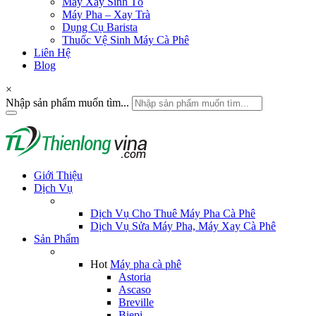
Máy Xay Sinh Tố
Máy Pha – Xay Trà
Dụng Cụ Barista
Thuốc Vệ Sinh Máy Cà Phê
Liên Hệ
Blog
×
Nhập sản phẩm muốn tìm...
Giới Thiệu
Dịch Vụ
Dịch Vụ Cho Thuê Máy Pha Cà Phê
Dịch Vụ Sửa Máy Pha, Máy Xay Cà Phê
Sản Phẩm
Hot
Máy pha cà phê
Astoria
Ascaso
Breville
Biepi