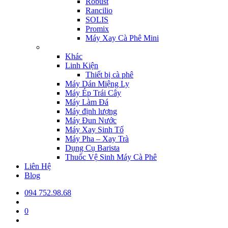
Robust
Rancilio
SOLIS
Promix
Máy Xay Cà Phê Mini
Khác
Linh Kiện
Thiết bị cà phê
Máy Dán Miệng Ly
Máy Ép Trái Cây
Máy Làm Đá
Máy định lượng
Máy Đun Nước
Máy Xay Sinh Tố
Máy Pha – Xay Trà
Dụng Cụ Barista
Thuốc Vệ Sinh Máy Cà Phê
Liên Hệ
Blog
094 752.98.68
0