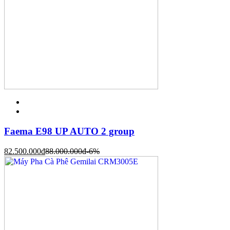
Faema E98 UP AUTO 2 group
82.500.000
đ
88.000.000
đ
-6%