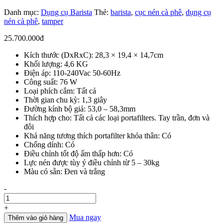
Danh mục:
Dụng cụ Barista
Thẻ:
barista
,
cục nén cà phê
,
dụng cụ
nén cà phê
,
tamper
25.700.000
đ
Kích thước (DxRxC): 28,3 × 19,4 × 14,7cm
Khối lượng: 4,6 KG
Điện áp: 110-240Vac 50-60Hz
Công suất: 76 W
Loại phích cắm: Tất cả
Thời gian chu kỳ: 1,3 giây
Đường kính bộ giả: 53,0 – 58,3mm
Thích hợp cho: Tất cả các loại portafilters. Tay trần, đơn và
đôi
Khả năng tương thích portafilter khỏa thân: Có
Chống dính: Có
Điều chỉnh tốt độ ẩm thấp hơn: Có
Lực nén được tùy ý điều chỉnh từ 5 – 30kg
Màu có sẵn: Đen và trắng
Số
-
lượng
+
Mua ngay
Thêm vào giỏ hàng