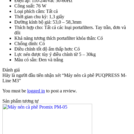
Điện áp: 110-240Vac 50-60Hz
Công suất: 76 W
Loại phích cắm: Tất cả
Thời gian chu kỳ: 1,3 giây
Đường kính bộ giả: 53,0 – 58,3mm
Thích hợp cho: Tất cả các loại portafilters. Tay trần, đơn và
đôi
Khả năng tương thích portafilter khỏa thân: Có
Chống dính: Có
Điều chỉnh tốt độ ẩm thấp hơn: Có
Lực nén được tùy ý điều chỉnh từ 5 – 30kg
Màu có sẵn: Đen và trắng
Đánh giá
Hãy là người đầu tiên nhận xét “Máy nén cà phê PUQPRESS M-
Line M3”
You must be
logged in
to post a review.
Sản phẩm tương tự