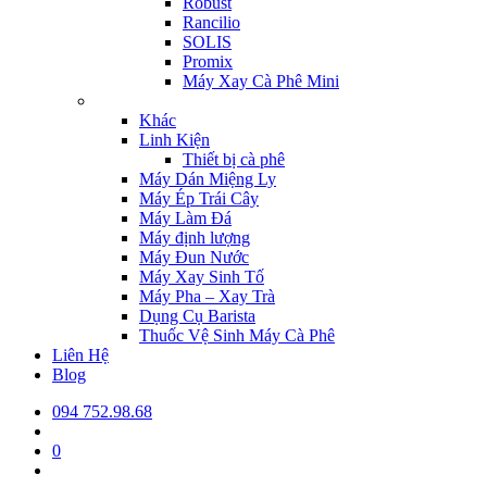
Robust
Rancilio
SOLIS
Promix
Máy Xay Cà Phê Mini
Khác
Linh Kiện
Thiết bị cà phê
Máy Dán Miệng Ly
Máy Ép Trái Cây
Máy Làm Đá
Máy định lượng
Máy Đun Nước
Máy Xay Sinh Tố
Máy Pha – Xay Trà
Dụng Cụ Barista
Thuốc Vệ Sinh Máy Cà Phê
Liên Hệ
Blog
094 752.98.68
0