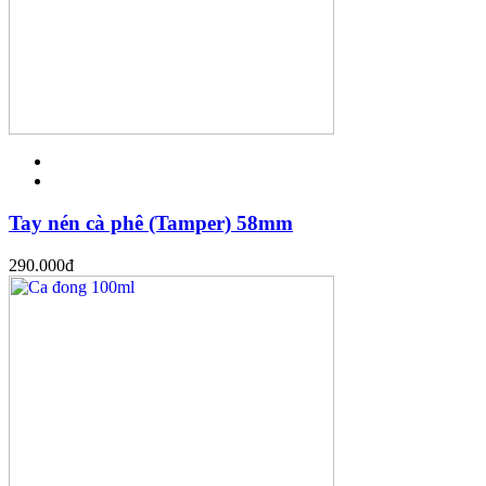
Tay nén cà phê (Tamper) 58mm
290.000
đ