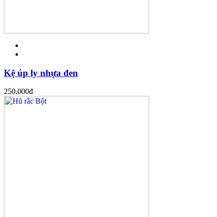
Kệ úp ly nhựa đen
250.000
đ