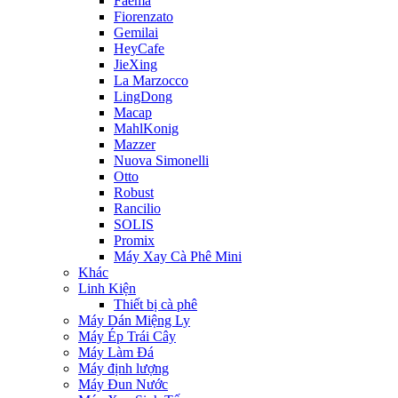
Faema
Fiorenzato
Gemilai
HeyCafe
JieXing
La Marzocco
LingDong
Macap
MahlKonig
Mazzer
Nuova Simonelli
Otto
Robust
Rancilio
SOLIS
Promix
Máy Xay Cà Phê Mini
Khác
Linh Kiện
Thiết bị cà phê
Máy Dán Miệng Ly
Máy Ép Trái Cây
Máy Làm Đá
Máy định lượng
Máy Đun Nước