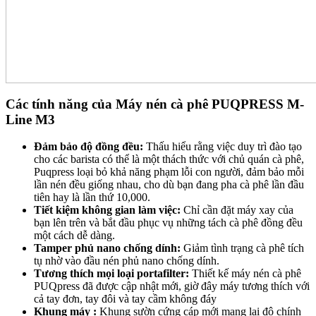
Các tính năng của Máy nén cà phê PUQPRESS M-
Line M3
Đảm bảo độ đồng đều:
Thấu hiểu rằng việc duy trì đào tạo
cho các barista có thể là một thách thức với chủ quán cà phê,
Puqpress loại bỏ khả năng phạm lỗi con người, đảm bảo mỗi
lần nén đều giống nhau, cho dù bạn đang pha cà phê lần đầu
tiên hay là lần thứ 10,000.
Tiết kiệm không gian làm việc:
Chỉ cần đặt máy xay của
bạn lên trên và bắt đầu phục vụ những tách cà phê đồng đều
một cách dễ dàng.
Tamper phủ nano chống dính:
Giảm tình trạng cà phê tích
tụ nhờ vào đầu nén phủ nano chống dính.
Tương thích mọi loại portafilter:
Thiết kế máy nén cà phê
PUQpress đã được cập nhật mới, giờ đây máy tương thích với
cả tay đơn, tay đôi và tay cầm không đáy
Khung máy :
Khung sườn cứng cáp mới mang lại độ chính