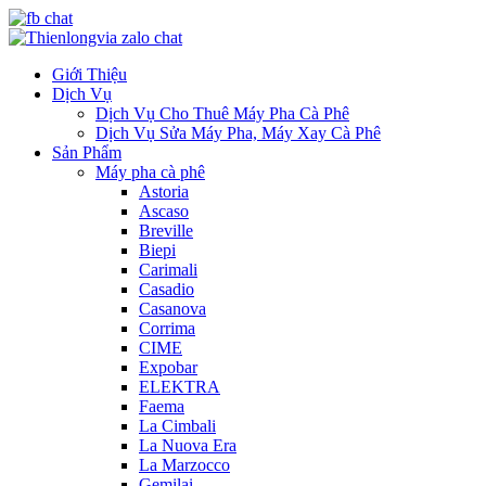
Giới Thiệu
Dịch Vụ
Dịch Vụ Cho Thuê Máy Pha Cà Phê
Dịch Vụ Sửa Máy Pha, Máy Xay Cà Phê
Sản Phẩm
Máy pha cà phê
Astoria
Ascaso
Breville
Biepi
Carimali
Casadio
Casanova
Corrima
CIME
Expobar
ELEKTRA
Faema
La Cimbali
La Nuova Era
La Marzocco
Gemilai