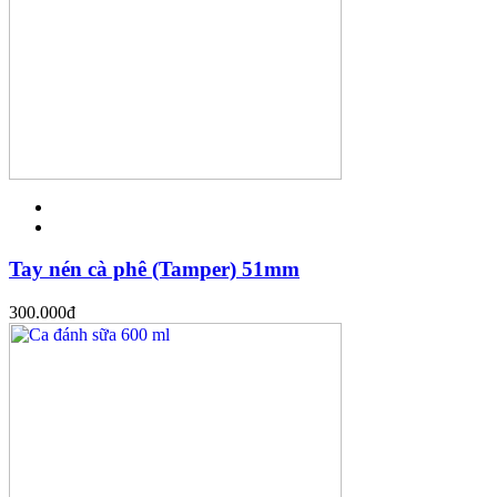
Tay nén cà phê (Tamper) 51mm
300.000
đ