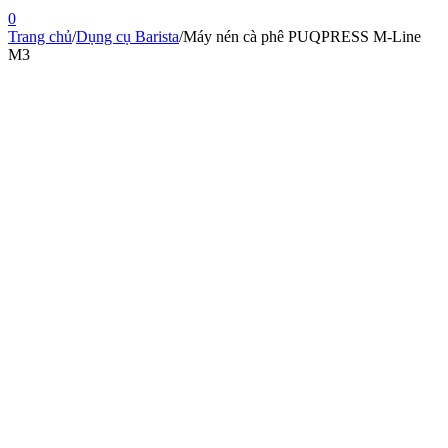
0
Trang chủ
/
Dụng cụ Barista
/
Máy nén cà phê PUQPRESS M-Line
M3