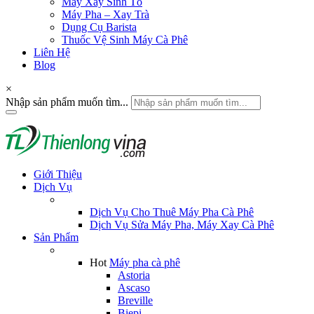
Máy Xay Sinh Tố
Máy Pha – Xay Trà
Dụng Cụ Barista
Thuốc Vệ Sinh Máy Cà Phê
Liên Hệ
Blog
×
Nhập sản phẩm muốn tìm...
Giới Thiệu
Dịch Vụ
Dịch Vụ Cho Thuê Máy Pha Cà Phê
Dịch Vụ Sửa Máy Pha, Máy Xay Cà Phê
Sản Phẩm
Hot
Máy pha cà phê
Astoria
Ascaso
Breville
Biepi