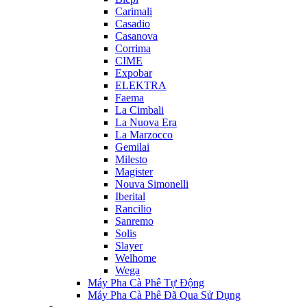
Carimali
Casadio
Casanova
Corrima
CIME
Expobar
ELEKTRA
Faema
La Cimbali
La Nuova Era
La Marzocco
Gemilai
Milesto
Magister
Nouva Simonelli
Iberital
Rancilio
Sanremo
Solis
Slayer
Welhome
Wega
Máy Pha Cà Phê Tự Động
Máy Pha Cà Phê Đã Qua Sử Dụng