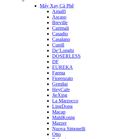
Máy Xay Cà Phê
Amalfi
Ascaso
Breville
Carimali
Casadio
Casalano
Cunill
De’Longhi
DOSERLESS
DF
EUREKA
Faema
Fiorenzato
Gemilai
HeyCafe
JieXing
La Marzocco
LingDong
Macap
MahlKonig
Mazzer
Nuova Simonelli
Otto