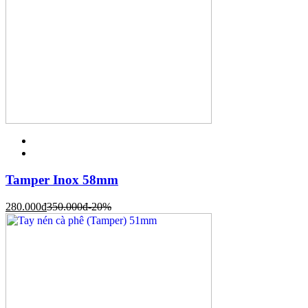
Tamper Inox 58mm
280.000
đ
350.000
đ
-20%