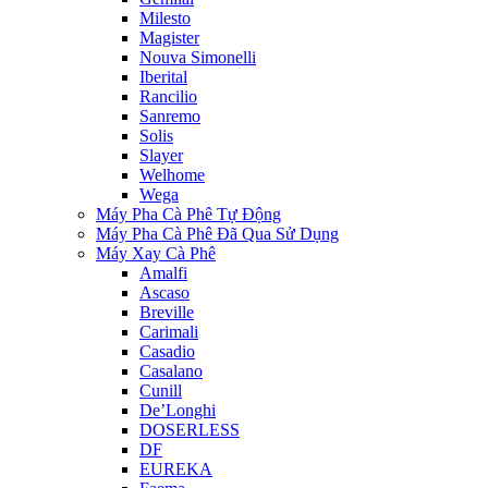
Milesto
Magister
Nouva Simonelli
Iberital
Rancilio
Sanremo
Solis
Slayer
Welhome
Wega
Máy Pha Cà Phê Tự Động
Máy Pha Cà Phê Đã Qua Sử Dụng
Máy Xay Cà Phê
Amalfi
Ascaso
Breville
Carimali
Casadio
Casalano
Cunill
De’Longhi
DOSERLESS
DF
EUREKA