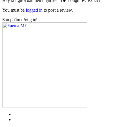
Hãy là người đầu tiên nhận xét “De’Longhi ECP35.31”
You must be
logged in
to post a review.
Sản phẩm tương tự