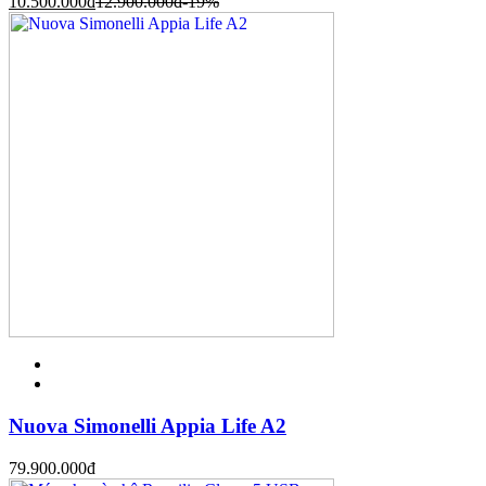
10.500.000
đ
12.900.000
đ
-19%
Nuova Simonelli Appia Life A2
79.900.000
đ