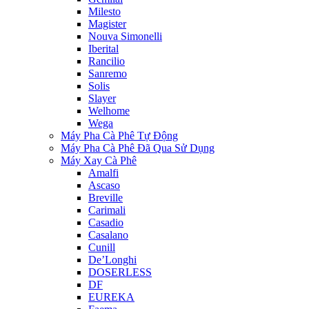
Milesto
Magister
Nouva Simonelli
Iberital
Rancilio
Sanremo
Solis
Slayer
Welhome
Wega
Máy Pha Cà Phê Tự Động
Máy Pha Cà Phê Đã Qua Sử Dụng
Máy Xay Cà Phê
Amalfi
Ascaso
Breville
Carimali
Casadio
Casalano
Cunill
De’Longhi
DOSERLESS
DF
EUREKA