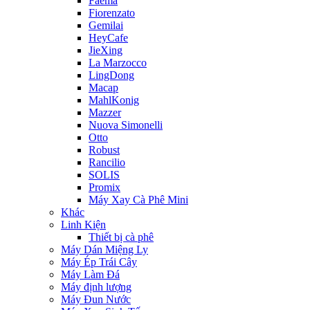
Faema
Fiorenzato
Gemilai
HeyCafe
JieXing
La Marzocco
LingDong
Macap
MahlKonig
Mazzer
Nuova Simonelli
Otto
Robust
Rancilio
SOLIS
Promix
Máy Xay Cà Phê Mini
Khác
Linh Kiện
Thiết bị cà phê
Máy Dán Miệng Ly
Máy Ép Trái Cây
Máy Làm Đá
Máy định lượng
Máy Đun Nước