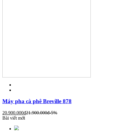
Máy pha cà phê Breville 878
20.900.000
đ
21.900.000
đ
-5%
Bài viết mới