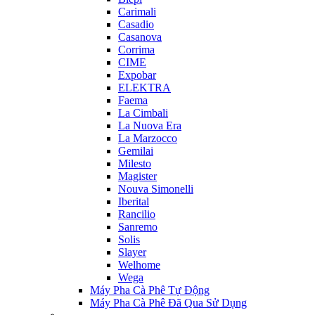
Carimali
Casadio
Casanova
Corrima
CIME
Expobar
ELEKTRA
Faema
La Cimbali
La Nuova Era
La Marzocco
Gemilai
Milesto
Magister
Nouva Simonelli
Iberital
Rancilio
Sanremo
Solis
Slayer
Welhome
Wega
Máy Pha Cà Phê Tự Động
Máy Pha Cà Phê Đã Qua Sử Dụng