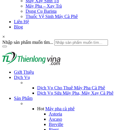
Máy Xay Sinh Tố
Máy Pha – Xay Trà
Dụng Cụ Barista
Thuốc Vệ Sinh Máy Cà Phê
Liên Hệ
Blog
×
Nhập sản phẩm muốn tìm...
Giới Thiệu
Dịch Vụ
Dịch Vụ Cho Thuê Máy Pha Cà Phê
Dịch Vụ Sửa Máy Pha, Máy Xay Cà Phê
Sản Phẩm
Hot
Máy pha cà phê
Astoria
Ascaso
Breville
Biepi