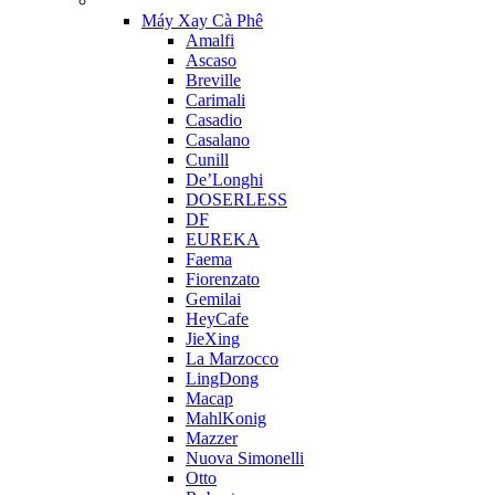
Máy Xay Cà Phê
Amalfi
Ascaso
Breville
Carimali
Casadio
Casalano
Cunill
De’Longhi
DOSERLESS
DF
EUREKA
Faema
Fiorenzato
Gemilai
HeyCafe
JieXing
La Marzocco
LingDong
Macap
MahlKonig
Mazzer
Nuova Simonelli
Otto