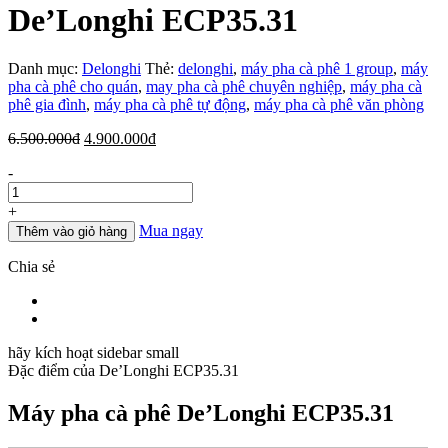
De’Longhi ECP35.31
Danh mục:
Delonghi
Thẻ:
delonghi
,
máy pha cà phê 1 group
,
máy
pha cà phê cho quán
,
may pha cà phê chuyên nghiệp
,
máy pha cà
phê gia đình
,
máy pha cà phê tự động
,
máy pha cà phê văn phòng
Giá
Giá
6.500.000
đ
4.900.000
đ
gốc
hiện
Số
-
là:
tại
lượng
6.500.000đ.
là:
4.900.000đ.
+
Mua ngay
Thêm vào giỏ hàng
Chia sẻ
hãy kích hoạt sidebar small
Đặc điểm của
De’Longhi ECP35.31
Máy pha cà phê De’Longhi ECP35.31