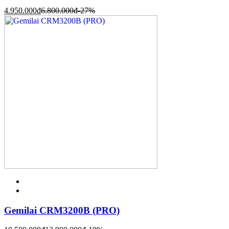
4.950.000
đ
6.800.000
đ
-27%
Gemilai CRM3200B (PRO)