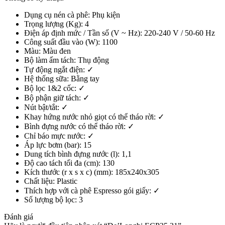
Dụng cụ nén cà phê: Phụ kiện
Trọng lượng (Kg): 4
Điện áp định mức / Tần số (V ~ Hz): 220-240 V / 50-60 Hz
Công suất đầu vào (W): 1100
Màu: Màu đen
Bộ làm ấm tách: Thụ động
Tự động ngắt điện: ✓
Hệ thống sữa: Bằng tay
Bộ lọc 1&2 cốc: ✓
Bộ phận giữ tách: ✓
Nút bật/tắt: ✓
Khay hứng nước nhỏ giọt có thể tháo rời: ✓
Bình đựng nước có thể tháo rời: ✓
Chỉ báo mực nước: ✓
Áp lực bơm (bar): 15
Dung tích bình đựng nước (l): 1,1
Độ cao tách tối đa (cm): 130
Kích thước (r x s x c) (mm): 185x240x305
Chất liệu: Plastic
Thích hợp với cà phê Espresso gói giấy: ✓
Số lượng bộ lọc: 3
Đánh giá