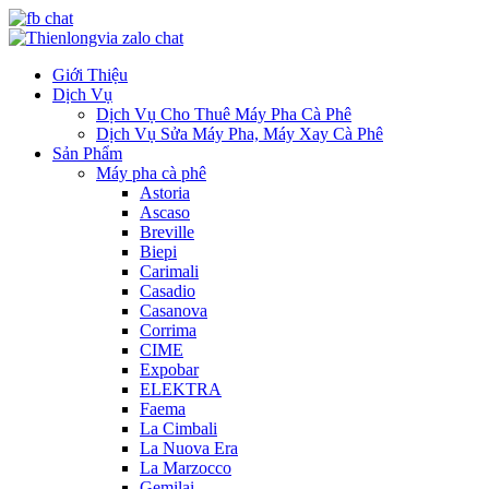
Giới Thiệu
Dịch Vụ
Dịch Vụ Cho Thuê Máy Pha Cà Phê
Dịch Vụ Sửa Máy Pha, Máy Xay Cà Phê
Sản Phẩm
Máy pha cà phê
Astoria
Ascaso
Breville
Biepi
Carimali
Casadio
Casanova
Corrima
CIME
Expobar
ELEKTRA
Faema
La Cimbali
La Nuova Era
La Marzocco
Gemilai