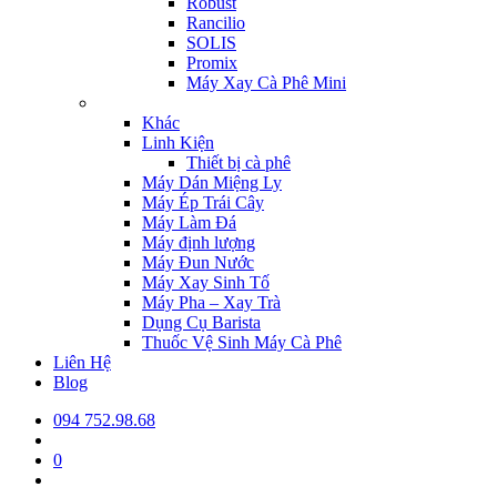
Robust
Rancilio
SOLIS
Promix
Máy Xay Cà Phê Mini
Khác
Linh Kiện
Thiết bị cà phê
Máy Dán Miệng Ly
Máy Ép Trái Cây
Máy Làm Đá
Máy định lượng
Máy Đun Nước
Máy Xay Sinh Tố
Máy Pha – Xay Trà
Dụng Cụ Barista
Thuốc Vệ Sinh Máy Cà Phê
Liên Hệ
Blog
094 752.98.68
0