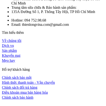
Chí Minh
Trung tâm sửa chữa & Bảo hành sản phẩm:
135A Đường Số 1, P. Thông Tây Hội, TP Hồ Chí Minh
Hotline: 094 752.98.68
Email: thienlongvina.com@gmail.com
Tìm hiểu thêm
Về chúng tôi
Dịch vụ
Sản phẩm
Khuyến mại
Mẹo hay
Hỗ trợ khách hàng
Chính sách bảo mật
Hình thức thanh toán - Vận chuyển
Chính sách đổi trả hàng
Điều khoản mua bán hàng hóa
Chính sách bảo hành