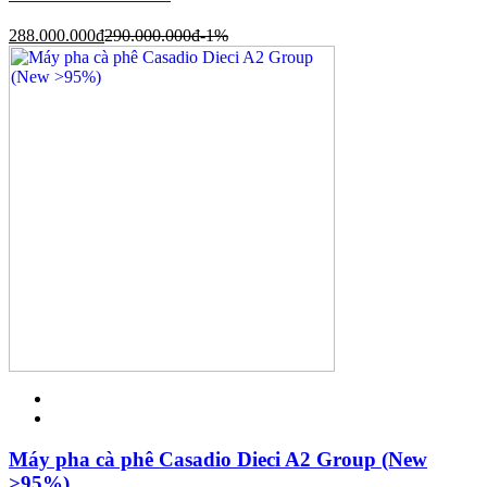
288.000.000
đ
290.000.000
đ
-1%
Máy pha cà phê Casadio Dieci A2 Group (New
>95%)