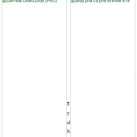
Liên hệ
Công ty TNHH Thương Mại & Kỹ Thuật Điện Tử Thiên Long
*Showroom: 135A Đường Số 1, P. Thông Tây Hội, TP Hồ Chí Minh
Trung tâm sửa chữa & Bảo hành sản phẩm:
135A Đường Số 1, P. Thông Tây Hội, TP Hồ Chí Minh