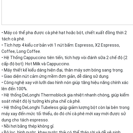
• Máy có thể pha được cà phê hạt hoặc bột, chiết xuất đồng thời 2
tách cà phê.
• Tích hợp 4 kiểu cơ bản với 1 nút bấm: Espresso, X2 Espresso,
Coffee, Long Coffee.
• Hệ Thống Cappuccino tiên tiến, tích hợp vòi đánh sữa 2 chế độ (2
cấp độ bọt): Hot Milk và Cappuccino.
• Máy thiết kế kiểu dáng hiện đại, thân máy sơn bóng sang trọng.
• Giao diện nút cảm ứng mềm đơn giản, dễ dàng sử dụng.
• Công nghệ xay với lưỡi dao hình nón giúp tăng hiệu năng chính xác
lên đến 100%.
• Hệ thống DeLonghi Thermoblock gia nhiệt nhanh chóng, giúp kiểm
soát nhiệt độ lý tưởng khi pha chế cà phê.
• Hệ thống DeLonghi Tubeless giúp giảm lượng bột còn lại bên trong
máy xay đến mức tối thiểu, do đó chỉ cà phê mới xay mới được sử
dụng cho tách espresso.
• Nồi hơi bằng thép không gỉ.
• Bộ lọc, bình nước, khay nước thải có thể tháo rời và dễ vệ sinh.