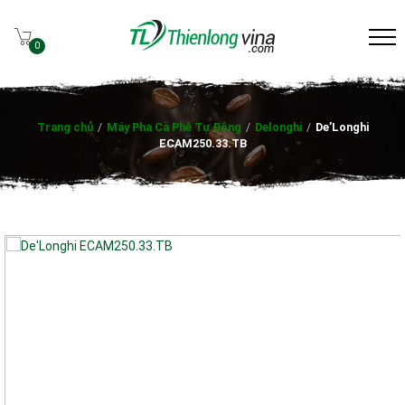
0
Trang chủ
/
Máy Pha Cà Phê Tự Động
/
Delonghi
/
De’Longhi
ECAM250.33.TB