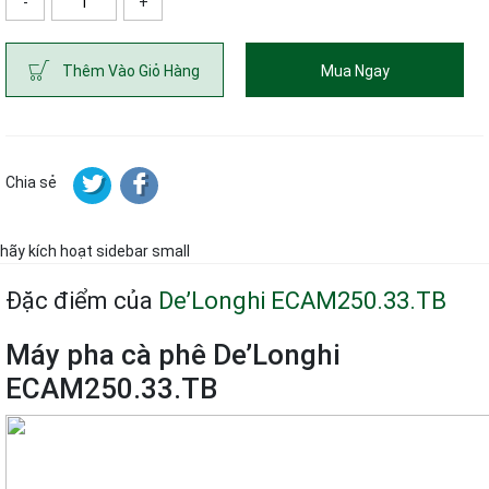
-
+
ố lượng
Thêm Vào Giỏ Hàng
Mua Ngay
Chia sẻ
hãy kích hoạt sidebar small
Đặc điểm của
De’Longhi ECAM250.33.TB
Máy pha cà phê De’Longhi
ECAM250.33.TB