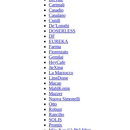
Carimali
Casadio
Casalano
Cunill
De’Longhi
DOSERLESS
DF
EUREKA
Faema
Fiorenzato
Gemilai
HeyCafe
JieXing
La Marzocco
LingDong
Macap
MahlKonig
Mazzer
Nuova Simonelli
Otto
Robust
Rancilio
SOLIS
Promix