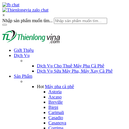
×
Nhập sản phẩm muốn tìm...
Giới Thiệu
Dịch Vụ
Dịch Vụ Cho Thuê Máy Pha Cà Phê
Dịch Vụ Sửa Máy Pha, Máy Xay Cà Phê
Sản Phẩm
Hot
Máy pha cà phê
Astoria
Ascaso
Breville
Biepi
Carimali
Casadio
Casanova
Corrima