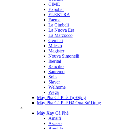
CIME
Expobar
ELEKTRA
Faema
La Cimbali
La Nuova Era
La Marzocco
Gemilai
Milesto
Magister
Nouva Simonelli
Iberital
Rancilio
Sanremo
Solis
Slayer
Welhome
Wega
Máy Pha Cà Phê Tự Động
Máy Pha Cà Phê Đã Qua Sử Dụng
Máy Xay Cà Phê
Amalfi
Ascaso
Breville