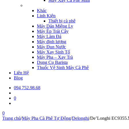
Máy Xay Cà Phê Mini
Khác
Linh Kiện
Thiết bị cà phê
Máy Dán Miệng Ly
Máy Ép Trái Cây
Máy Làm Đá
Máy định lượng
Máy Đun Nước
Máy Xay Sinh Tố
Máy Pha – Xay Trà
Dụng Cụ Barista
Thuốc Vệ Sinh Máy Cà Phê
Liên Hệ
Blog
094 752.98.68
0
0
Trang chủ
/
Máy Pha Cà Phê Tự Động
/
Delonghi
/
De’Longhi EC9355