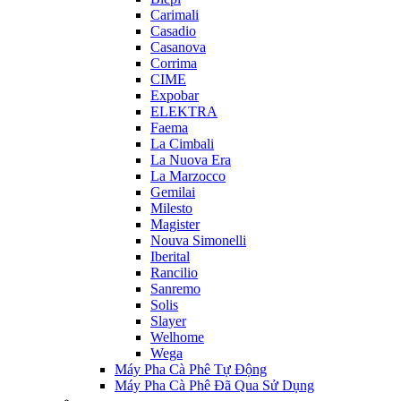
Carimali
Casadio
Casanova
Corrima
CIME
Expobar
ELEKTRA
Faema
La Cimbali
La Nuova Era
La Marzocco
Gemilai
Milesto
Magister
Nouva Simonelli
Iberital
Rancilio
Sanremo
Solis
Slayer
Welhome
Wega
Máy Pha Cà Phê Tự Động
Máy Pha Cà Phê Đã Qua Sử Dụng