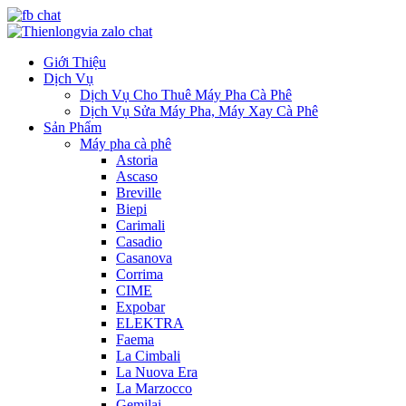
Giới Thiệu
Dịch Vụ
Dịch Vụ Cho Thuê Máy Pha Cà Phê
Dịch Vụ Sửa Máy Pha, Máy Xay Cà Phê
Sản Phẩm
Máy pha cà phê
Astoria
Ascaso
Breville
Biepi
Carimali
Casadio
Casanova
Corrima
CIME
Expobar
ELEKTRA
Faema
La Cimbali
La Nuova Era
La Marzocco
Gemilai