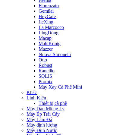
Faema
Fiorenzato
Gemilai
HeyCafe
JieXing
La Marzocco
LingDong
Macap
MahlKonig
Mazzer
Nuova Simonelli
Otto
Robust
Rancilio
SOLIS
Promix
Máy Xay Cà Phê Mini
Khác
Linh Kiện
Thiết bị cà phê
Máy Dán Miệng Ly
Máy Ép Trái Cây
Máy Làm Đá
Máy định lượng
Máy Đun Nước