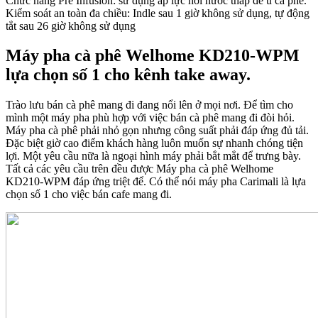
Chức năng Pre Infusion: sử dụng áp lực hơi nước thấp để ủ cà phê.
Kiểm soát an toàn đa chiều: Indle sau 1 giờ không sử dụng, tự động
tắt sau 26 giờ không sử dụng
Máy pha cà phê Welhome KD210-WPM
lựa chọn số 1 cho kênh take away.
Trào lưu bán cà phê mang đi đang nổi lên ở mọi nơi. Để tìm cho
mình một máy pha phù hợp với việc bán cà phê mang đi đòi hỏi.
Máy pha cà phê phải nhỏ gọn nhưng công suất phải đáp ứng đủ tải.
Đặc biệt giờ cao điểm khách hàng luôn muốn sự nhanh chóng tiện
lợi. Một yêu cầu nữa là ngoại hình máy phải bắt mắt để trưng bày.
Tất cả các yêu cầu trên đều được Máy pha cà phê Welhome
KD210-WPM đáp ứng triệt để. Có thể nói máy pha Carimali là lựa
chọn số 1 cho việc bán cafe mang đi.