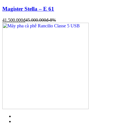
Magister Stella – E 61
41.500.000
đ
45.000.000
đ
-8%