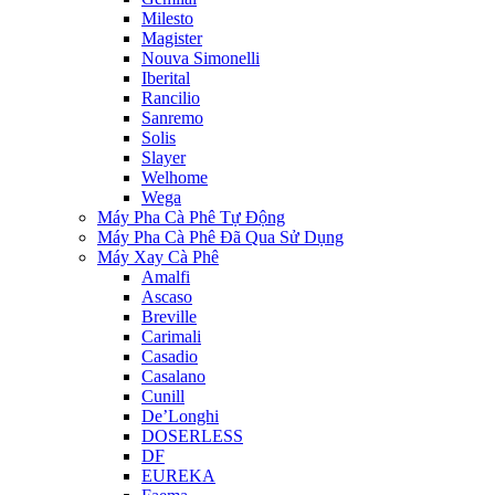
Milesto
Magister
Nouva Simonelli
Iberital
Rancilio
Sanremo
Solis
Slayer
Welhome
Wega
Máy Pha Cà Phê Tự Động
Máy Pha Cà Phê Đã Qua Sử Dụng
Máy Xay Cà Phê
Amalfi
Ascaso
Breville
Carimali
Casadio
Casalano
Cunill
De’Longhi
DOSERLESS
DF
EUREKA