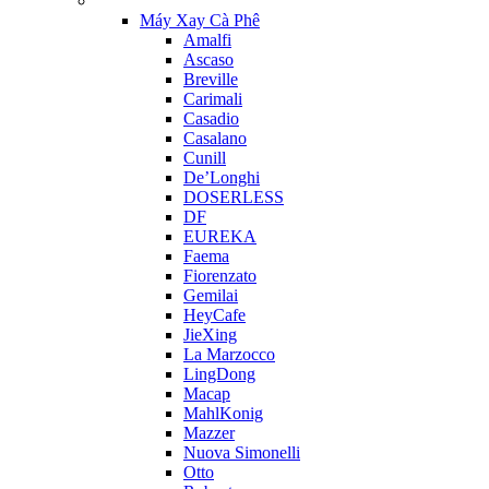
Máy Xay Cà Phê
Amalfi
Ascaso
Breville
Carimali
Casadio
Casalano
Cunill
De’Longhi
DOSERLESS
DF
EUREKA
Faema
Fiorenzato
Gemilai
HeyCafe
JieXing
La Marzocco
LingDong
Macap
MahlKonig
Mazzer
Nuova Simonelli
Otto