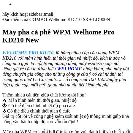
hãy kích hoạt sidebar small
Đặc điểm của
COMBO Welhome KD210 S3 + LD900N
Máy pha cà phê WPM Welhome Pro
KD210 New
WELHOME PRO KD210
là bảng nâng cấp của dòng WPM
KD210 với màn hình hiển thị thời gian và nhiệt độ, kích thước vô
cùng nhỏ gọn là một trong những dòng máy espresso cafe nổi
tiếng giá rẻ của thương hiệu
WELHOME
nhập khẩu,
nhà máy nổi
tiếng chuyên gia công cho những công ty của ý có chi nhánh tại
trung quốc như La Carimali…. có công suất 100-150ly/ngày phù
hợp quán cafe mới mở, quán nhỏ muốn tiết kiệm chi phí
Thêm nhiều cải tiến giúp chất lượng tốt hơn!
🔥 Màn hình hiển thị thời gian, nhiệt độ
🌟 Có thể điều chỉnh nhiệt độ pha cafe
🌟Có thể điều chỉnh thời gian ủ cafe
Giá trị cốt lõi về công nghệ kiểm soát nhiệt độ thông minh giúp khả
năng vận hành nhịp độ cao vẫn ổn định!
Máy pha WPM có 2 nồi hơi độc lập giúp vừa đánh hơi và chiết xuất