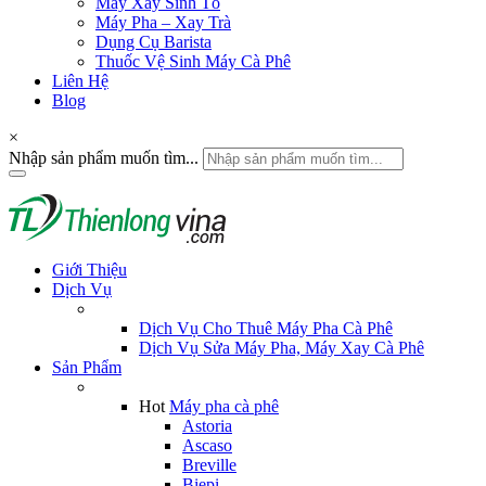
Máy Xay Sinh Tố
Máy Pha – Xay Trà
Dụng Cụ Barista
Thuốc Vệ Sinh Máy Cà Phê
Liên Hệ
Blog
×
Nhập sản phẩm muốn tìm...
Giới Thiệu
Dịch Vụ
Dịch Vụ Cho Thuê Máy Pha Cà Phê
Dịch Vụ Sửa Máy Pha, Máy Xay Cà Phê
Sản Phẩm
Hot
Máy pha cà phê
Astoria
Ascaso
Breville
Biepi