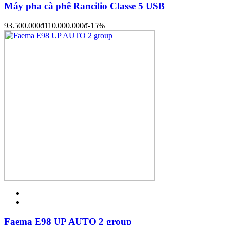
Máy pha cà phê Rancilio Classe 5 USB
93.500.000
đ
110.000.000
đ
-15%
Faema E98 UP AUTO 2 group