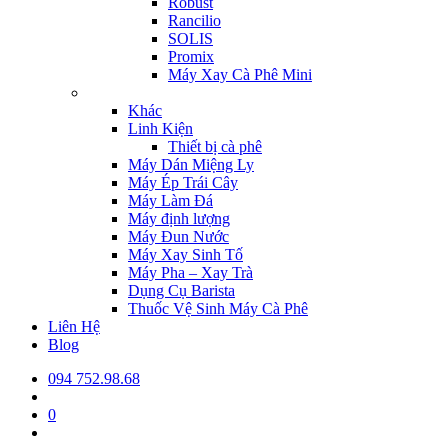
Robust
Rancilio
SOLIS
Promix
Máy Xay Cà Phê Mini
Khác
Linh Kiện
Thiết bị cà phê
Máy Dán Miệng Ly
Máy Ép Trái Cây
Máy Làm Đá
Máy định lượng
Máy Đun Nước
Máy Xay Sinh Tố
Máy Pha – Xay Trà
Dụng Cụ Barista
Thuốc Vệ Sinh Máy Cà Phê
Liên Hệ
Blog
094 752.98.68
0