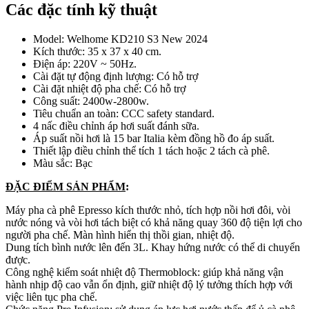
Các đặc tính kỹ thuật
Model: Welhome KD210 S3 New 2024
Kích thước: 35 x 37 x 40 cm.
Điện áp: 220V ~ 50Hz.
Cài đặt tự động định lượng: Có hỗ trợ
Cài đặt nhiệt độ pha chế: Có hỗ trợ
Công suất: 2400w-2800w.
Tiêu chuẩn an toàn: CCC safety standard.
4 nấc điều chỉnh áp hơi suất đánh sữa.
Áp suất nồi hơi là 15 bar Italia kèm đồng hồ đo áp suất.
Thiết lập điều chỉnh thể tích 1 tách hoặc 2 tách cà phê.
Màu sắc: Bạc
ĐẶC ĐIỂM SẢN PHẨM
:
Máy pha cà phê Epresso kích thước nhỏ, tích hợp nồi hơi đôi, vòi
nước nóng và vòi hơi tách biệt có khả năng quay 360 độ tiện lợi cho
người pha chế. Màn hình hiển thị thồi gian, nhiệt độ.
Dung tích bình nước lên đến 3L. Khay hứng nước có thể di chuyển
được.
Công nghệ kiểm soát nhiệt độ Thermoblock: giúp khả năng vận
hành nhịp độ cao vẫn ổn định, giữ nhiệt độ lý tưởng thích hợp với
việc liên tục pha chế.