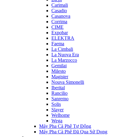
Carimali
Casadio
Casanova
Corrima
CIME
Expobar
ELEKTRA
Faema
La Cimbali
La Nuova Era
La Marzocco
Gemilai
Milesto
Magister
Nouva Simonelli
Iberital
Rancilio
Sanremo
Solis
Slayer
Welhome
Wega
Máy Pha Cà Phê Tự Động
Máy Pha Cà Phê Đã Qua Sử Dụng