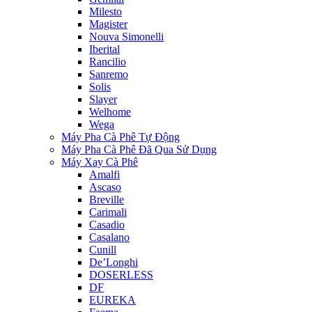
Milesto
Magister
Nouva Simonelli
Iberital
Rancilio
Sanremo
Solis
Slayer
Welhome
Wega
Máy Pha Cà Phê Tự Động
Máy Pha Cà Phê Đã Qua Sử Dụng
Máy Xay Cà Phê
Amalfi
Ascaso
Breville
Carimali
Casadio
Casalano
Cunill
De’Longhi
DOSERLESS
DF
EUREKA