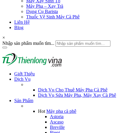
Máy Xay Sinh Tố
Máy Pha – Xay Trà
Dụng Cụ Barista
Thuốc Vệ Sinh Máy Cà Phê
Liên Hệ
Blog
×
Nhập sản phẩm muốn tìm...
Giới Thiệu
Dịch Vụ
Dịch Vụ Cho Thuê Máy Pha Cà Phê
Dịch Vụ Sửa Máy Pha, Máy Xay Cà Phê
Sản Phẩm
Hot
Máy pha cà phê
Astoria
Ascaso
Breville
Biepi