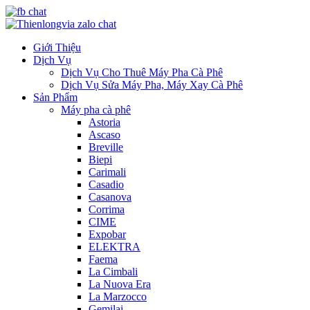
Giới Thiệu
Dịch Vụ
Dịch Vụ Cho Thuê Máy Pha Cà Phê
Dịch Vụ Sửa Máy Pha, Máy Xay Cà Phê
Sản Phẩm
Máy pha cà phê
Astoria
Ascaso
Breville
Biepi
Carimali
Casadio
Casanova
Corrima
CIME
Expobar
ELEKTRA
Faema
La Cimbali
La Nuova Era
La Marzocco
Gemilai