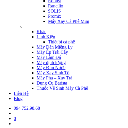
Robust
Rancilio
SOLIS
Promix
Máy Xay Cà Phê Mini
Khác
Linh Kiện
Thiết bị cà phê
Máy Dán Miệng Ly
Máy Ép Trái Cây
Máy Làm Đá
Máy định lượng
Máy Đun Nước
Máy Xay Sinh Tố
Máy Pha – Xay Trà
Dụng Cụ Barista
Thuốc Vệ Sinh Máy Cà Phê
Liên Hệ
Blog
094 752.98.68
0