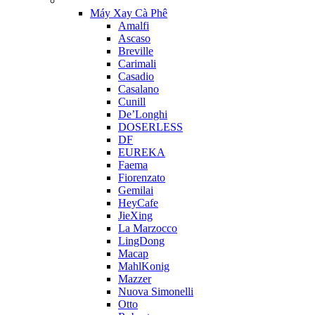
Máy Xay Cà Phê
Amalfi
Ascaso
Breville
Carimali
Casadio
Casalano
Cunill
De’Longhi
DOSERLESS
DF
EUREKA
Faema
Fiorenzato
Gemilai
HeyCafe
JieXing
La Marzocco
LingDong
Macap
MahlKonig
Mazzer
Nuova Simonelli
Otto