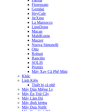
Faema
Fiorenzato
Gemilai
HeyCafe
JieXing
La Marzocco
LingDong
Macap
MahlKonig
Mazzer
Nuova Simonelli
Otto
Robust
Rancilio
SOLIS
Promix
Máy Xay Cà Phê Mini
Khác
Linh Kiện
Thiết bị cà phê
Máy Dán Miệng Ly
Máy Ép Trái Cây
Máy Làm Đá
Máy định lượng
Máy Đun Nước