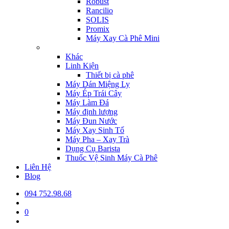
Robust
Rancilio
SOLIS
Promix
Máy Xay Cà Phê Mini
Khác
Linh Kiện
Thiết bị cà phê
Máy Dán Miệng Ly
Máy Ép Trái Cây
Máy Làm Đá
Máy định lượng
Máy Đun Nước
Máy Xay Sinh Tố
Máy Pha – Xay Trà
Dụng Cụ Barista
Thuốc Vệ Sinh Máy Cà Phê
Liên Hệ
Blog
094 752.98.68
0