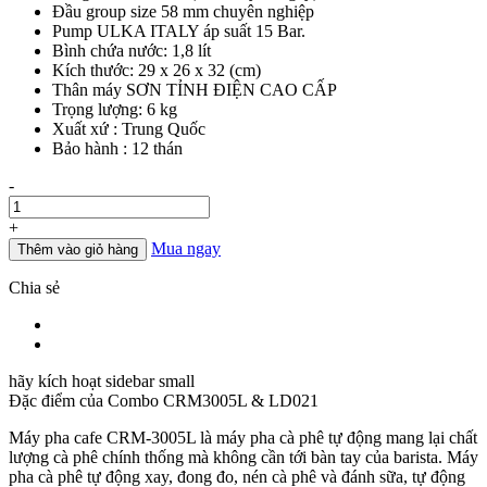
Đầu group size 58 mm chuyên nghiệp
11.600.000đ.
là:
Pump ULKA ITALY áp suất 15 Bar.
9.500.000đ.
Bình chứa nước: 1,8 lít
Kích thước: 29 x 26 x 32 (cm)
Thân máy SƠN TỈNH ĐIỆN CAO CẤP
Trọng lượng: 6 kg
Xuất xứ : Trung Quốc
Bảo hành : 12 thán
Số
-
lượng
+
Mua ngay
Thêm vào giỏ hàng
Chia sẻ
hãy kích hoạt sidebar small
Đặc điểm của
Combo CRM3005L & LD021
Máy pha cafe CRM-3005L là máy pha cà phê tự động mang lại chất
lượng cà phê chính thống mà không cần tới bàn tay của barista. Máy
pha cà phê tự động xay, đong đo, nén cà phê và đánh sữa, tự động