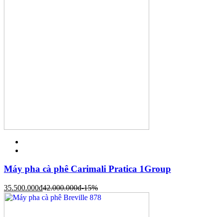
Máy pha cà phê Carimali Pratica 1Group
35.500.000
đ
42.000.000
đ
-15%