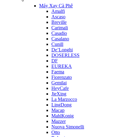
Máy Xay Cà Phê
Amalfi
Ascaso
Breville
Carimali
Casadio
Casalano
Cunill
De’Longhi
DOSERLESS
DF
EUREKA
Faema
Fiorenzato
Gemilai
HeyCafe
JieXing
La Marzocco
LingDong
Macap
MahlKonig
Mazzer
Nuova Simonelli
Otto