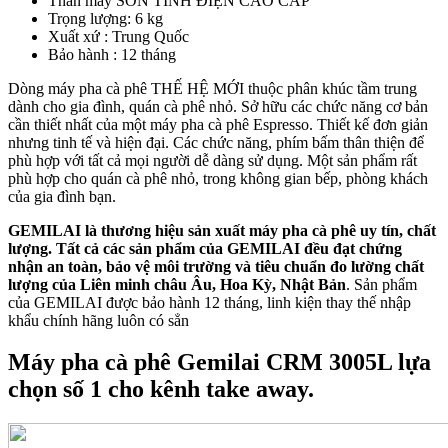
Thân máy SƠN TỈNH ĐIỆN CAO CẤP
Trọng lượng: 6 kg
Xuất xứ : Trung Quốc
Bảo hành : 12 tháng
Dòng máy pha cà phê THẾ HỆ MỚI thuộc phân khúc tầm trung
dành cho gia đình, quán cà phê nhỏ. Sở hữu các chức năng cơ bản
cần thiết nhất của một máy pha cà phê Espresso. Thiết kế đơn giản
nhưng tinh tế và hiện đại. Các chức năng, phím bấm thân thiện để
phù hợp với tất cả mọi người dễ dàng sử dụng. Một sản phẩm rất
phù hợp cho quán cà phê nhỏ, trong không gian bếp, phòng khách
của gia đình bạn.
GEMILAI là thương hiệu sản xuất máy pha cà phê uy tín, chất
lượng. Tất cả các sản phẩm của GEMILAI đều đạt chứng
nhận an toàn, bảo vệ môi trường và tiêu chuẩn đo lường chất
lượng của Liên minh châu Âu, Hoa Kỳ, Nhật Bản
. Sản phẩm
của GEMILAI được bảo hành 12 tháng, linh kiện thay thế nhập
khẩu chính hãng luôn có sẳn
Máy pha cà phê Gemilai CRM 3005L lựa
chọn số 1 cho kênh take away.