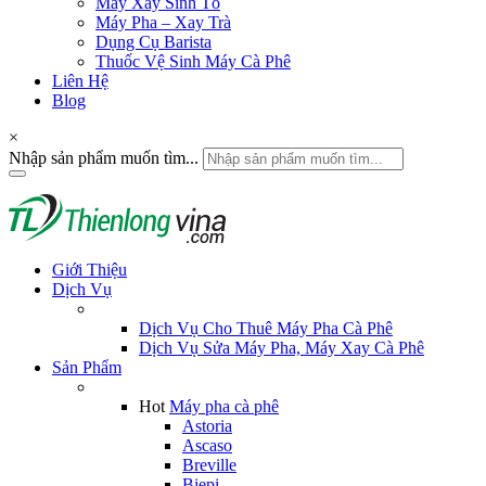
Máy Xay Sinh Tố
Máy Pha – Xay Trà
Dụng Cụ Barista
Thuốc Vệ Sinh Máy Cà Phê
Liên Hệ
Blog
×
Nhập sản phẩm muốn tìm...
Giới Thiệu
Dịch Vụ
Dịch Vụ Cho Thuê Máy Pha Cà Phê
Dịch Vụ Sửa Máy Pha, Máy Xay Cà Phê
Sản Phẩm
Hot
Máy pha cà phê
Astoria
Ascaso
Breville
Biepi