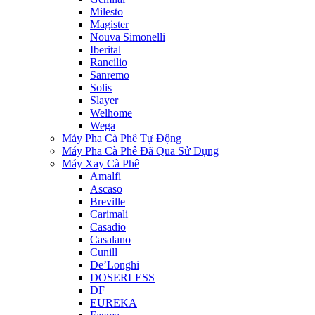
Milesto
Magister
Nouva Simonelli
Iberital
Rancilio
Sanremo
Solis
Slayer
Welhome
Wega
Máy Pha Cà Phê Tự Động
Máy Pha Cà Phê Đã Qua Sử Dụng
Máy Xay Cà Phê
Amalfi
Ascaso
Breville
Carimali
Casadio
Casalano
Cunill
De’Longhi
DOSERLESS
DF
EUREKA