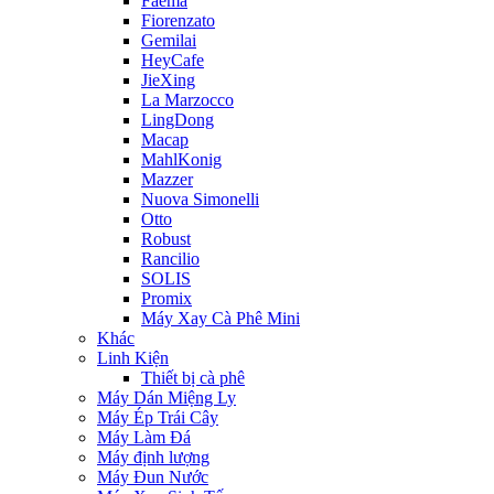
Faema
Fiorenzato
Gemilai
HeyCafe
JieXing
La Marzocco
LingDong
Macap
MahlKonig
Mazzer
Nuova Simonelli
Otto
Robust
Rancilio
SOLIS
Promix
Máy Xay Cà Phê Mini
Khác
Linh Kiện
Thiết bị cà phê
Máy Dán Miệng Ly
Máy Ép Trái Cây
Máy Làm Đá
Máy định lượng
Máy Đun Nước