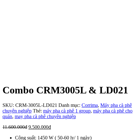
Combo CRM3005L & LD021
SKU:
CRM-3005L-LD021
Danh mục:
Corrima
,
Máy pha cà phê
chuyên nghiệp
Thẻ:
máy pha cà phê 1 group
,
máy pha cà phê cho
quán
,
may pha cà phê chuyên nghiệp
Giá
Giá
11.600.000
đ
9.500.000
đ
gốc
hiện
Công suất: 1450 W ( 50-60 ly/ 1 ngày)
là:
tại