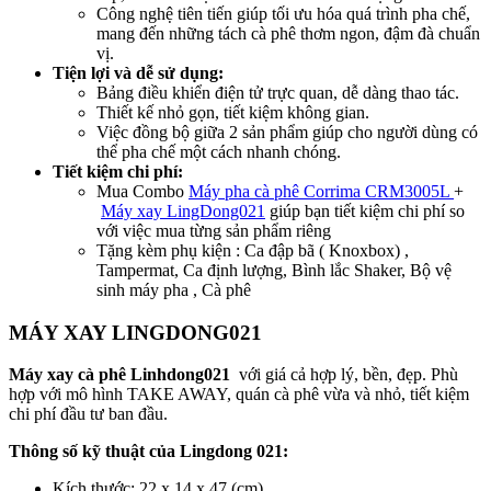
Công nghệ tiên tiến giúp tối ưu hóa quá trình pha chế,
mang đến những tách cà phê thơm ngon, đậm đà chuẩn
vị.
Tiện lợi và dễ sử dụng:
Bảng điều khiển điện tử trực quan, dễ dàng thao tác.
Thiết kế nhỏ gọn, tiết kiệm không gian.
Việc đồng bộ giữa 2 sản phẩm giúp cho người dùng có
thể pha chế một cách nhanh chóng.
Tiết kiệm chi phí:
Mua Combo
Máy pha cà phê Corrima CRM3005L
+
Máy xay LingDong021
giúp bạn tiết kiệm chi phí so
với việc mua từng sản phẩm riêng
Tặng kèm phụ kiện : Ca đập bã ( Knoxbox) ,
Tampermat, Ca định lượng, Bình lắc Shaker, Bộ vệ
sinh máy pha , Cà phê
MÁY XAY LINGDONG021
Máy xay cà phê Linhdong021
với giá cả hợp lý, bền, đẹp. Phù
hợp với mô hình TAKE AWAY, quán cà phê vừa và nhỏ, tiết kiệm
chi phí đầu tư ban đầu.
Thông số kỹ thuật của Lingdong 021:
Kích thước: 22 x 14 x 47 (cm)