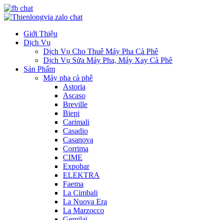
Giới Thiệu
Dịch Vụ
Dịch Vụ Cho Thuê Máy Pha Cà Phê
Dịch Vụ Sửa Máy Pha, Máy Xay Cà Phê
Sản Phẩm
Máy pha cà phê
Astoria
Ascaso
Breville
Biepi
Carimali
Casadio
Casanova
Corrima
CIME
Expobar
ELEKTRA
Faema
La Cimbali
La Nuova Era
La Marzocco
Gemilai