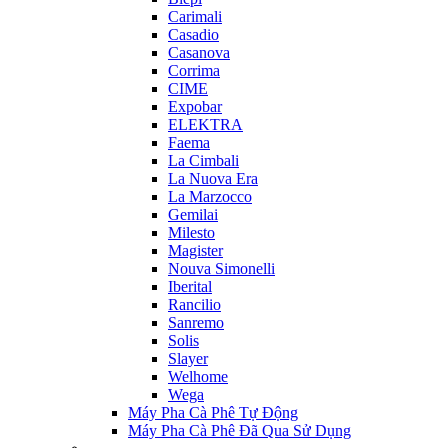
Carimali
Casadio
Casanova
Corrima
CIME
Expobar
ELEKTRA
Faema
La Cimbali
La Nuova Era
La Marzocco
Gemilai
Milesto
Magister
Nouva Simonelli
Iberital
Rancilio
Sanremo
Solis
Slayer
Welhome
Wega
Máy Pha Cà Phê Tự Động
Máy Pha Cà Phê Đã Qua Sử Dụng