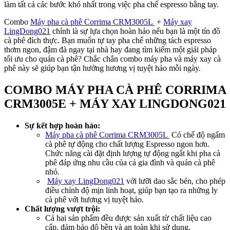
làm tất cả các bước khó nhất trong việc pha chế espresso bằng tay.
Combo
Máy pha cà phê Corrima CRM3005L
+
Máy xay
LingDong021
chính là sự lựa chọn hoàn hảo nếu bạn là một tín đồ
cà phê đích thực. Bạn muốn tự tay pha chế những tách espresso
thơm ngon, đậm đà ngay tại nhà hay đang tìm kiếm một giải pháp
tối ưu cho quán cà phê? Chắc chắn combo máy pha và máy xay cà
phê này sẽ giúp bạn tận hưởng hương vị tuyệt hảo mỗi ngày.
COMBO MÁY PHA CÀ PHÊ CORRIMA
CRM3005E + M
ÁY XAY LINGDONG021
Sự kết hợp hoàn hảo:
Máy pha cà phê Corrima CRM3005L
Có chế độ ngấm
cà phê tự động cho chất lượng Espresso ngon hơn.
Chức năng cài đặt định lượng tự động ngắt khi pha cà
phê đáp ứng nhu cầu của cả gia đình và quán cà phê
nhỏ.
Máy xay LingDong021
với lưỡi dao sắc bén, cho phép
điều chỉnh độ mịn linh hoạt, giúp bạn tạo ra những ly
cà phê với hương vị tuyệt hảo.
Chất lượng vượt trội:
Cả hai sản phẩm đều được sản xuất từ chất liệu cao
cấp, đảm bảo độ bền và an toàn khi sử dụng.