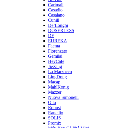
Carimali
Casadio
Casalano
Cunill
De’Longhi
DOSERLESS
DF
EUREKA
Faema
Fiorenzato
Gemilai
HeyCafe
JieXing
La Marzocco
LingDong
Macap
MahlKonig
Mazzer
Nuova Simonelli
Otto
Robust
Rancilio
SOLIS
Promix