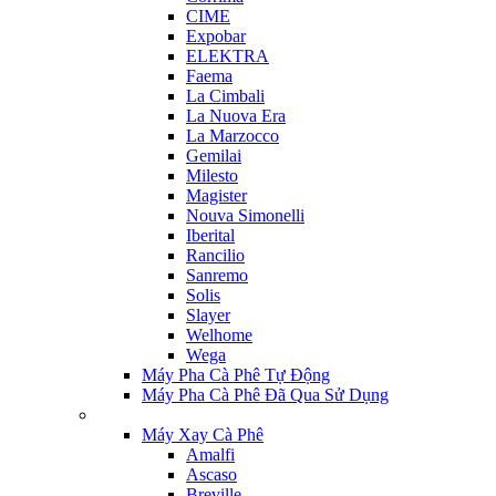
CIME
Expobar
ELEKTRA
Faema
La Cimbali
La Nuova Era
La Marzocco
Gemilai
Milesto
Magister
Nouva Simonelli
Iberital
Rancilio
Sanremo
Solis
Slayer
Welhome
Wega
Máy Pha Cà Phê Tự Động
Máy Pha Cà Phê Đã Qua Sử Dụng
Máy Xay Cà Phê
Amalfi
Ascaso
Breville