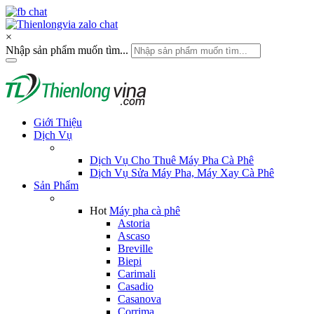
×
Nhập sản phẩm muốn tìm...
Giới Thiệu
Dịch Vụ
Dịch Vụ Cho Thuê Máy Pha Cà Phê
Dịch Vụ Sửa Máy Pha, Máy Xay Cà Phê
Sản Phẩm
Hot
Máy pha cà phê
Astoria
Ascaso
Breville
Biepi
Carimali
Casadio
Casanova
Corrima