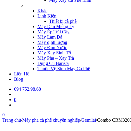
Máy Xay Cà Phê Mini
Khác
Linh Kiện
Thiết bị cà phê
Máy Dán Miệng Ly
Máy Ép Trái Cây
Máy Làm Đá
Máy định lượng
Máy Đun Nước
Máy Xay Sinh Tố
Máy Pha – Xay Trà
Dụng Cụ Barista
Thuốc Vệ Sinh Máy Cà Phê
Liên Hệ
Blog
094 752.98.68
0
0
Trang chủ
/
Máy pha cà phê chuyên nghiệp
/
Gemilai
/
Combo CRM3200