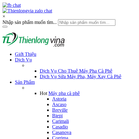
×
Nhập sản phẩm muốn tìm...
Giới Thiệu
Dịch Vụ
Dịch Vụ Cho Thuê Máy Pha Cà Phê
Dịch Vụ Sửa Máy Pha, Máy Xay Cà Phê
Sản Phẩm
Hot
Máy pha cà phê
Astoria
Ascaso
Breville
Biepi
Carimali
Casadio
Casanova
Corrima