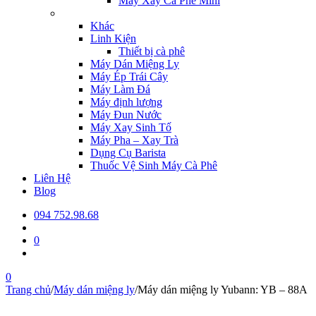
Máy Xay Cà Phê Mini
Khác
Linh Kiện
Thiết bị cà phê
Máy Dán Miệng Ly
Máy Ép Trái Cây
Máy Làm Đá
Máy định lượng
Máy Đun Nước
Máy Xay Sinh Tố
Máy Pha – Xay Trà
Dụng Cụ Barista
Thuốc Vệ Sinh Máy Cà Phê
Liên Hệ
Blog
094 752.98.68
0
0
Trang chủ
/
Máy dán miệng ly
/
Máy dán miệng ly Yubann: YB – 88A