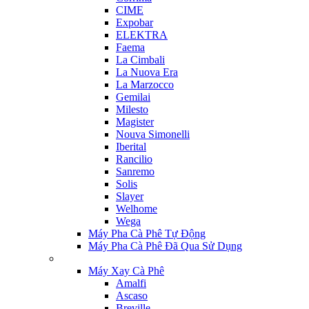
CIME
Expobar
ELEKTRA
Faema
La Cimbali
La Nuova Era
La Marzocco
Gemilai
Milesto
Magister
Nouva Simonelli
Iberital
Rancilio
Sanremo
Solis
Slayer
Welhome
Wega
Máy Pha Cà Phê Tự Động
Máy Pha Cà Phê Đã Qua Sử Dụng
Máy Xay Cà Phê
Amalfi
Ascaso
Breville