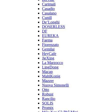
Carimali
Casadio
Casalano
Cunill
De’Longhi
DOSERLESS
DF
EUREKA
Faema
Fiorenzato
Gemilai
HeyCafe
JieXing
La Marzocco
LingDong
Macap
MahlKonig
Mazzer
Nuova Simonelli
Otto
Robust
Rancilio
SOLIS
Promix