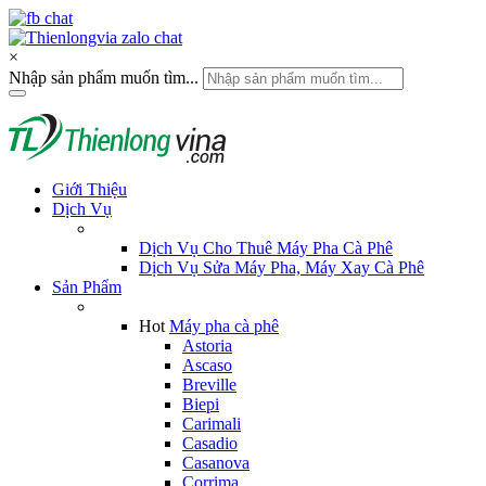
×
Nhập sản phẩm muốn tìm...
Giới Thiệu
Dịch Vụ
Dịch Vụ Cho Thuê Máy Pha Cà Phê
Dịch Vụ Sửa Máy Pha, Máy Xay Cà Phê
Sản Phẩm
Hot
Máy pha cà phê
Astoria
Ascaso
Breville
Biepi
Carimali
Casadio
Casanova
Corrima