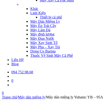
Máy Xay Cà Phê Mini
Khác
Linh Kiện
Thiết bị cà phê
Máy Dán Miệng Ly
Máy Ép Trái Cây
Máy Làm Đá
Máy định lượng
Máy Đun Nước
Máy Xay Sinh Tố
Máy Pha – Xay Trà
Dụng Cụ Barista
Thuốc Vệ Sinh Máy Cà Phê
Liên Hệ
Blog
094 752.98.68
0
0
Trang chủ
/
Máy dán miệng ly
/
Máy dán miệng ly Yubann: YB – 95A