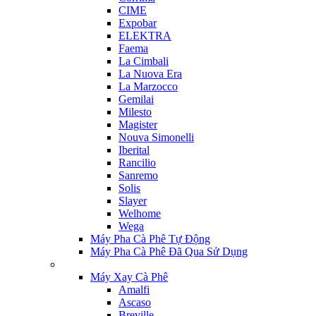
CIME
Expobar
ELEKTRA
Faema
La Cimbali
La Nuova Era
La Marzocco
Gemilai
Milesto
Magister
Nouva Simonelli
Iberital
Rancilio
Sanremo
Solis
Slayer
Welhome
Wega
Máy Pha Cà Phê Tự Động
Máy Pha Cà Phê Đã Qua Sử Dụng
Máy Xay Cà Phê
Amalfi
Ascaso
Breville