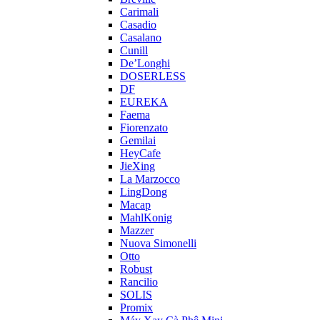
Carimali
Casadio
Casalano
Cunill
De’Longhi
DOSERLESS
DF
EUREKA
Faema
Fiorenzato
Gemilai
HeyCafe
JieXing
La Marzocco
LingDong
Macap
MahlKonig
Mazzer
Nuova Simonelli
Otto
Robust
Rancilio
SOLIS
Promix