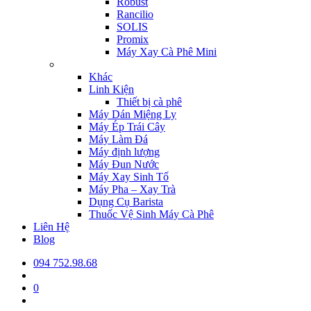
Robust
Rancilio
SOLIS
Promix
Máy Xay Cà Phê Mini
Khác
Linh Kiện
Thiết bị cà phê
Máy Dán Miệng Ly
Máy Ép Trái Cây
Máy Làm Đá
Máy định lượng
Máy Đun Nước
Máy Xay Sinh Tố
Máy Pha – Xay Trà
Dụng Cụ Barista
Thuốc Vệ Sinh Máy Cà Phê
Liên Hệ
Blog
094 752.98.68
0