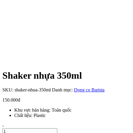
Shaker nhựa 350ml
SKU:
shaker-nhua-350ml
Danh mục:
Dụng cụ Barista
150.000
đ
Khu vực bán hàng: Toàn quốc
Chất liệu: Plastic
Số
-
lượng