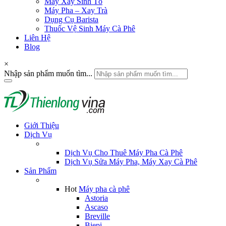
Máy Xay Sinh Tố
Máy Pha – Xay Trà
Dụng Cụ Barista
Thuốc Vệ Sinh Máy Cà Phê
Liên Hệ
Blog
×
Nhập sản phẩm muốn tìm...
Giới Thiệu
Dịch Vụ
Dịch Vụ Cho Thuê Máy Pha Cà Phê
Dịch Vụ Sửa Máy Pha, Máy Xay Cà Phê
Sản Phẩm
Hot
Máy pha cà phê
Astoria
Ascaso
Breville
Biepi