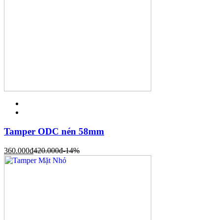
Tamper ODC nén 58mm
360.000
đ
420.000
đ
-14%