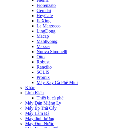
Faema
Fiorenzato
Gemilai
HeyCafe
JieXing
La Marzocco
LingDong
Macap
MahlKonig
Mazzer
Nuova Simonelli
Otto
Robust
Rancilio
SOLIS
Promix
Máy Xay Cà Phê Mini
Khác
Linh Kiện
Thiết bị cà phê
Máy Dán Miệng Ly
Máy Ép Trái Cây
Máy Làm Đá
Máy định lượng
Máy Đun Nước