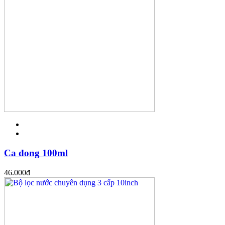
Ca đong 100ml
46.000
đ