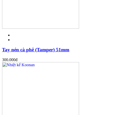
Tay nén cà phê (Tamper) 51mm
300.000
đ