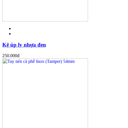
Kệ úp ly nhựa đen
250.000
đ