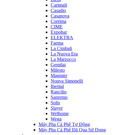
Carimali
Casadio
Casanova
Corrima
CIME
Expobar
ELEKTRA
Faema
La Cimbali
La Nuova Era
La Marzocco
Gemilai
Milesto
Magister
Nouva Simonelli
Iberital
Rancilio
Sanremo
Solis
Slayer
Welhome
Wega
Máy Pha Cà Phê Tự Động
Máy Pha Cà Phê Đã Qua Sử Dụng