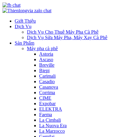
Giới Thiệu
Dịch Vụ
Dịch Vụ Cho Thuê Máy Pha Cà Phê
Dịch Vụ Sửa Máy Pha, Máy Xay Cà Phê
Sản Phẩm
Máy pha cà phê
Astoria
Ascaso
Breville
Biepi
Carimali
Casadio
Casanova
Corrima
CIME
Expobar
ELEKTRA
Faema
La Cimbali
La Nuova Era
La Marzocco
Gemilai