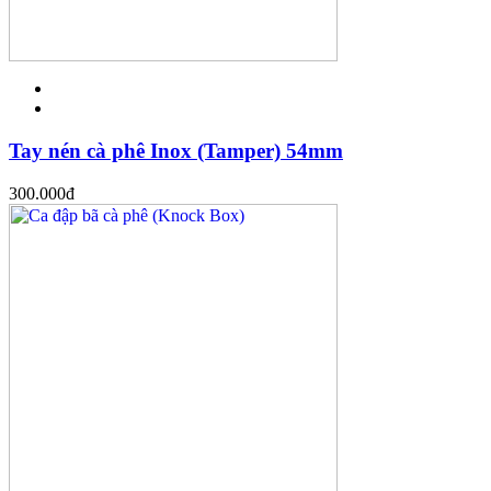
Tay nén cà phê Inox (Tamper) 54mm
300.000
đ