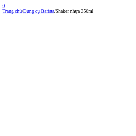
0
Trang chủ
/
Dụng cụ Barista
/
Shaker nhựa 350ml