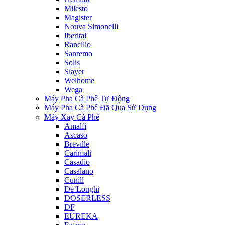
Milesto
Magister
Nouva Simonelli
Iberital
Rancilio
Sanremo
Solis
Slayer
Welhome
Wega
Máy Pha Cà Phê Tự Động
Máy Pha Cà Phê Đã Qua Sử Dụng
Máy Xay Cà Phê
Amalfi
Ascaso
Breville
Carimali
Casadio
Casalano
Cunill
De’Longhi
DOSERLESS
DF
EUREKA