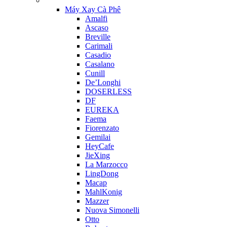
Máy Xay Cà Phê
Amalfi
Ascaso
Breville
Carimali
Casadio
Casalano
Cunill
De’Longhi
DOSERLESS
DF
EUREKA
Faema
Fiorenzato
Gemilai
HeyCafe
JieXing
La Marzocco
LingDong
Macap
MahlKonig
Mazzer
Nuova Simonelli
Otto