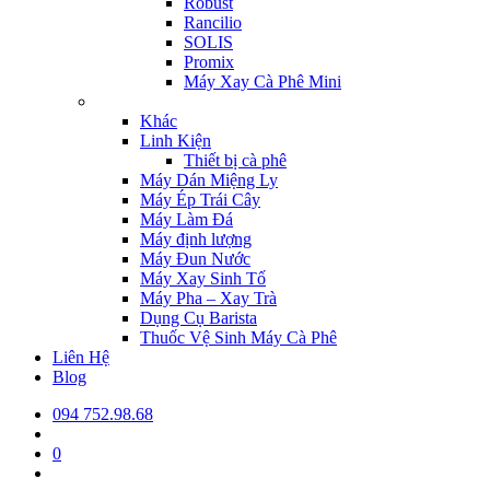
Robust
Rancilio
SOLIS
Promix
Máy Xay Cà Phê Mini
Khác
Linh Kiện
Thiết bị cà phê
Máy Dán Miệng Ly
Máy Ép Trái Cây
Máy Làm Đá
Máy định lượng
Máy Đun Nước
Máy Xay Sinh Tố
Máy Pha – Xay Trà
Dụng Cụ Barista
Thuốc Vệ Sinh Máy Cà Phê
Liên Hệ
Blog
094 752.98.68
0