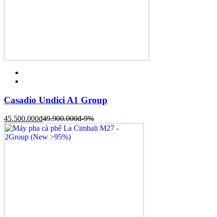
Casadio Undici A1 Group
45.500.000
đ
49.900.000
đ
-9%