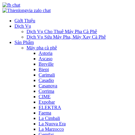
Giới Thiệu
Dịch Vụ
Dịch Vụ Cho Thuê Máy Pha Cà Phê
Dịch Vụ Sửa Máy Pha, Máy Xay Cà Phê
Sản Phẩm
Máy pha cà phê
Astoria
Ascaso
Breville
Biepi
Carimali
Casadio
Casanova
Corrima
CIME
Expobar
ELEKTRA
Faema
La Cimbali
La Nuova Era
La Marzocco
Gemilai