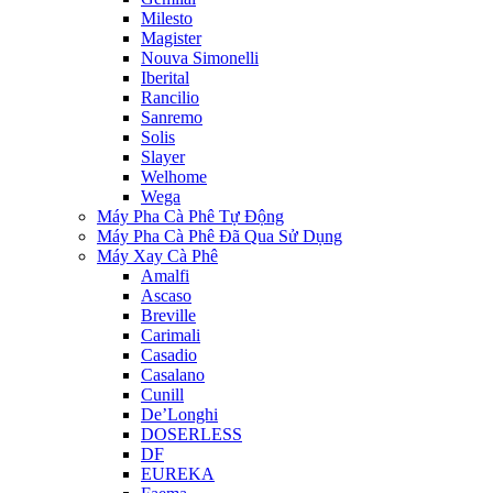
Milesto
Magister
Nouva Simonelli
Iberital
Rancilio
Sanremo
Solis
Slayer
Welhome
Wega
Máy Pha Cà Phê Tự Động
Máy Pha Cà Phê Đã Qua Sử Dụng
Máy Xay Cà Phê
Amalfi
Ascaso
Breville
Carimali
Casadio
Casalano
Cunill
De’Longhi
DOSERLESS
DF
EUREKA