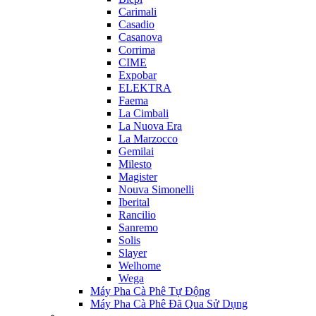
Carimali
Casadio
Casanova
Corrima
CIME
Expobar
ELEKTRA
Faema
La Cimbali
La Nuova Era
La Marzocco
Gemilai
Milesto
Magister
Nouva Simonelli
Iberital
Rancilio
Sanremo
Solis
Slayer
Welhome
Wega
Máy Pha Cà Phê Tự Động
Máy Pha Cà Phê Đã Qua Sử Dụng