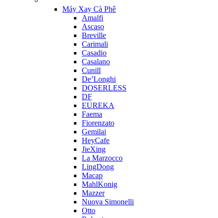
Máy Xay Cà Phê
Amalfi
Ascaso
Breville
Carimali
Casadio
Casalano
Cunill
De’Longhi
DOSERLESS
DF
EUREKA
Faema
Fiorenzato
Gemilai
HeyCafe
JieXing
La Marzocco
LingDong
Macap
MahlKonig
Mazzer
Nuova Simonelli
Otto