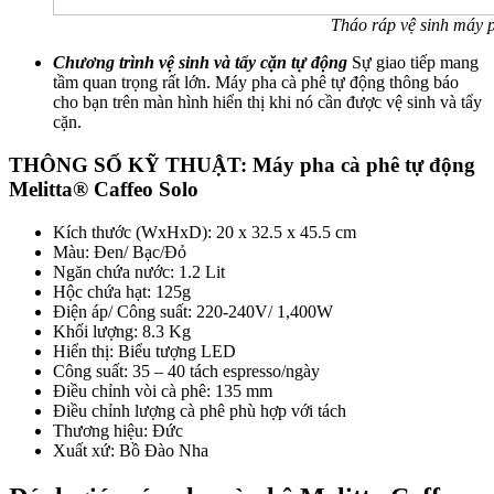
Tháo ráp vệ sinh máy pha cà phê 
Chương trình vệ sinh và tẩy cặn tự động
Sự giao tiếp mang
tầm quan trọng rất lớn. Máy pha cà phê tự động thông báo
cho bạn trên màn hình hiển thị khi nó cần được vệ sinh và tẩy
cặn.
THÔNG SỐ KỸ THUẬT:
Máy pha cà phê tự động
Melitta® Caffeo Solo
Kích thước (WxHxD): 20 x 32.5 x 45.5 cm
Màu: Đen/ Bạc/Đỏ
Ngăn chứa nước: 1.2 Lit
Hộc chứa hạt: 125g
Điện áp/ Công suất: 220-240V/ 1,400W
Khối lượng: 8.3 Kg
Hiển thị: Biểu tượng LED
Công suất: 35 – 40 tách espresso/ngày
Điều chỉnh vòi cà phê: 135 mm
Điều chỉnh lượng cà phê phù hợp với tách
Thương hiệu: Đức
Xuất xứ: Bồ Đào Nha