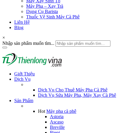
Máy Xay Sinh Tố
Máy Pha – Xay Trà
Dụng Cụ Barista
Thuốc Vệ Sinh Máy Cà Phê
Liên Hệ
Blog
×
Nhập sản phẩm muốn tìm...
Giới Thiệu
Dịch Vụ
Dịch Vụ Cho Thuê Máy Pha Cà Phê
Dịch Vụ Sửa Máy Pha, Máy Xay Cà Phê
Sản Phẩm
Hot
Máy pha cà phê
Astoria
Ascaso
Breville
Biepi