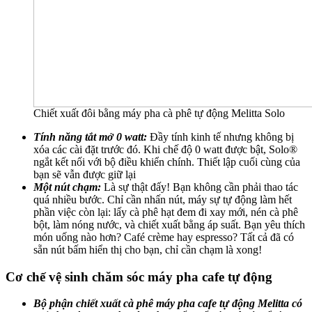
Chiết xuất đôi bằng máy pha cà phê tự động Melitta Solo
Tính năng tắt mở 0 watt:
Đầy tính kinh tế nhưng không bị
xóa các cài đặt trước đó. Khi chế độ 0 watt được bật, Solo®
ngắt kết nối với bộ điều khiển chính. Thiết lập cuối cùng của
bạn sẽ vẫn được giữ lại
Một nút chạm:
Là sự thật đấy! Bạn không cần phải thao tác
quá nhiều bước. Chỉ cần nhấn nút, máy sự tự động làm hết
phần việc còn lại: lấy cà phê hạt đem đi xay mới, nén cà phê
bột, làm nóng nước, và chiết xuất bằng áp suất. Bạn yêu thích
món uống nào hơn? Café crème hay espresso? Tất cả đã có
sẵn nút bấm hiển thị cho bạn, chỉ cần chạm là xong!
Cơ chế vệ sinh chăm sóc máy pha cafe tự động
Bộ phận chiết xuất cà phê máy pha cafe tự động Melitta có