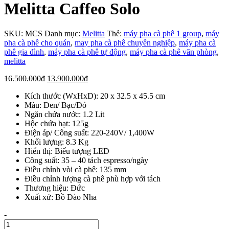
Melitta Caffeo Solo
SKU:
MCS
Danh mục:
Melitta
Thẻ:
máy pha cà phê 1 group
,
máy
pha cà phê cho quán
,
may pha cà phê chuyên nghiệp
,
máy pha cà
phê gia đình
,
máy pha cà phê tự động
,
máy pha cà phê văn phòng
,
melitta
Giá
Giá
16.500.000
đ
13.900.000
đ
gốc
hiện
Kích thước (WxHxD): 20 x 32.5 x 45.5 cm
là:
tại
Màu: Đen/ Bạc/Đỏ
16.500.000đ.
là:
Ngăn chứa nước: 1.2 Lit
13.900.000đ.
Hộc chứa hạt: 125g
Điện áp/ Công suất: 220-240V/ 1,400W
Khối lượng: 8.3 Kg
Hiển thị: Biểu tượng LED
Công suất: 35 – 40 tách espresso/ngày
Điều chỉnh vòi cà phê: 135 mm
Điều chỉnh lượng cà phê phù hợp với tách
Thương hiệu: Đức
Xuất xứ: Bồ Đào Nha
Số
-
lượng