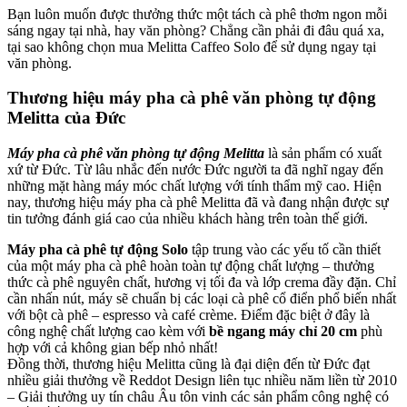
Bạn luôn muốn được thưởng thức một tách cà phê thơm ngon mỗi
sáng ngay tại nhà, hay văn phòng? Chẳng cần phải đi đâu quá xa,
tại sao không chọn mua Melitta Caffeo Solo để sử dụng ngay tại
văn phòng.
Thương hiệu máy pha cà phê văn phòng tự động
Melitta của Đức
Máy pha cà phê văn phòng tự động Melitta
là sản phẩm có xuất
xứ từ Đức. Từ lâu nhắc đến nước Đức người ta đã nghĩ ngay đến
những mặt hàng máy móc chất lượng với tính thẩm mỹ cao. Hiện
nay, thương hiệu máy pha cà phê Melitta đã và đang nhận được sự
tin tưởng đánh giá cao của nhiều khách hàng trên toàn thế giới.
Máy pha cà phê tự động Solo
tập trung vào các yếu tố cần thiết
của một máy pha cà phê hoàn toàn tự động chất lượng – thưởng
thức cà phê nguyên chất, hương vị tối đa và lớp crema đầy đặn. Chỉ
cần nhấn nút, máy sẽ chuẩn bị các loại cà phê cổ điển phổ biến nhất
với bột cà phê – espresso và café crème. Điểm đặc biệt ở đây là
công nghệ chất lượng cao kèm với
bề ngang máy chỉ 20 cm
phù
hợp với cả không gian bếp nhỏ nhất!
Đồng thời, thương hiệu Melitta cũng là đại diện đến từ Đức đạt
nhiều giải thưởng về Reddot Design liên tục nhiều năm liền từ 2010
– Giải thưởng uy tín châu Âu tôn vinh các sản phẩm công nghệ có