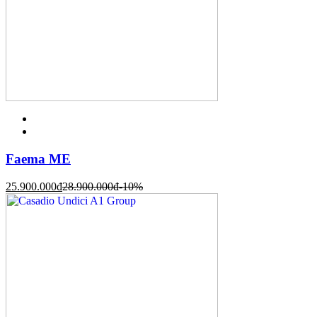
Faema ME
25.900.000
đ
28.900.000
đ
-10%