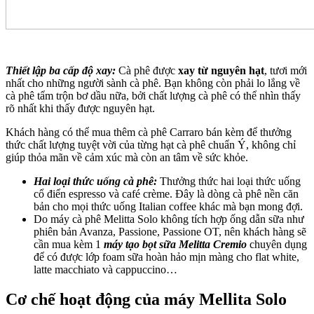
Thiết lập ba cấp độ xay:
Cà phê được
xay từ nguyên hạt
, tươi mới
nhất cho những người sành cà phê. Bạn không còn phải lo lắng về
cà phê tẩm trộn bơ dầu nữa, bởi chất lượng cà phê có thể nhìn thấy
rõ nhất khi thấy được nguyên hạt.
Khách hàng có thể mua thêm cà phê Carraro bán kèm để thưởng
thức chất lượng tuyệt vời của từng hạt cà phê chuẩn Ý, không chỉ
giúp thỏa mãn về cảm xúc mà còn an tâm về sức khỏe.
Hai loại thức uống cà phê:
Thưởng thức hai loại thức uống
cổ điển espresso và café crème. Đây là dòng cà phê nền căn
bản cho mọi thức uống Italian coffee khác mà bạn mong đợi.
Do máy cà phê Melitta Solo không tích hợp ống dẫn sữa như
phiên bản Avanza, Passione, Passione OT, nên khách hàng sẽ
cần mua kèm 1
máy tạo bọt sữa Melitta Cremio
chuyên dụng
để có được lớp foam sữa hoàn hảo mịn màng cho flat white,
latte macchiato và cappuccino…
Cơ chế hoạt động của máy Mellita Solo