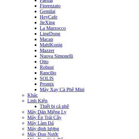
Faema
Fiorenzato
Gemilai
HeyCafe
JieXing
La Marzocco
LingDong
Macap
MahlKonig
Mazzer
Nuova Simonelli
Otto
Robust
Rancilio
SOLIS
Promix
Máy Xay Cà Phê Mini
Khác
Linh Kiện
Thiết bị cà phê
Máy Dán Miệng Ly
Máy Ép Trái Cây
Máy Làm Đá
Máy định lượng
Máy Đun Nước