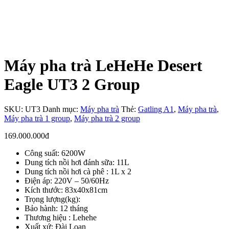
Máy pha trà LeHeHe Desert
Eagle UT3 2 Group
SKU:
UT3
Danh mục:
Máy pha trà
Thẻ:
Gatling A1
,
Máy pha trà
,
Máy pha trà 1 group
,
Máy pha trà 2 group
169.000.000
đ
Công suất: 6200W
Dung tích nồi hơi đánh sữa: 11L
Dung tích nồi hơi cà phê : 1L x 2
Điện áp: 220V – 50/60Hz
Kích thước: 83x40x81cm
Trọng lượng(kg):
Bảo hành: 12 tháng
Thương hiệu : Lehehe
Xuất xứ: Đài Loan