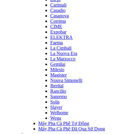
Carimali
Casadio
Casanova
Corrima
CIME
Expobar
ELEKTRA
Faema
La Cimbali
La Nuova Era
La Marzocco
Gemilai
Milesto
Magister
Nouva Simonelli
Iberital
Rancilio
Sanremo
Solis
Slayer
Welhome
Wega
Máy Pha Cà Phê Tự Động
Máy Pha Cà Phê Đã Qua Sử Dụng