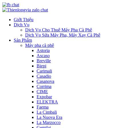
Giới Thiệu
Dịch Vụ
Dịch Vụ Cho Thuê Máy Pha Cà Phê
Dịch Vụ Sửa Máy Pha, Máy Xay Cà Phê
Sản Phẩm
Máy pha cà phê
Astoria
Ascaso
Breville
Biepi
Carimali
Casadio
Casanova
Corrima
CIME
Expobar
ELEKTRA
Faema
La Cimbali
La Nuova Era
La Marzocco
Gemilai