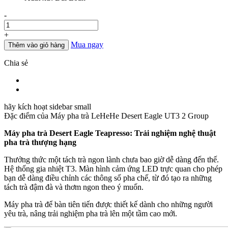
Số
-
lượng
+
Mua ngay
Thêm vào giỏ hàng
Chia sẻ
hãy kích hoạt sidebar small
Đặc điểm của
Máy pha trà LeHeHe Desert Eagle UT3 2 Group
Máy pha trà Desert Eagle Teapresso:
Trải nghiệm nghệ thuật
pha trà thượng hạng
Thưởng thức một tách trà ngon lành chưa bao giờ dễ dàng đến thế.
Hệ thống gia nhiệt T3. Màn hình cảm ứng LED trực quan cho phép
bạn dễ dàng điều chỉnh các thông số pha chế, từ đó tạo ra những
tách trà đậm đà và thơm ngon theo ý muốn.
Máy pha trà để bàn tiên tiến được thiết kế dành cho những người
yêu trà, nâng trải nghiệm pha trà lên một tầm cao mới.