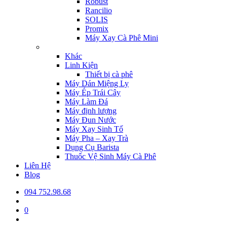
Robust
Rancilio
SOLIS
Promix
Máy Xay Cà Phê Mini
Khác
Linh Kiện
Thiết bị cà phê
Máy Dán Miệng Ly
Máy Ép Trái Cây
Máy Làm Đá
Máy định lượng
Máy Đun Nước
Máy Xay Sinh Tố
Máy Pha – Xay Trà
Dụng Cụ Barista
Thuốc Vệ Sinh Máy Cà Phê
Liên Hệ
Blog
094 752.98.68
0