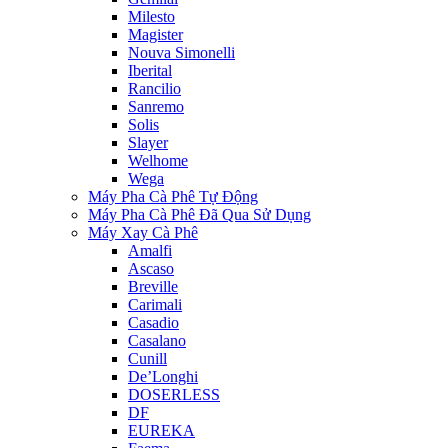
Milesto
Magister
Nouva Simonelli
Iberital
Rancilio
Sanremo
Solis
Slayer
Welhome
Wega
Máy Pha Cà Phê Tự Động
Máy Pha Cà Phê Đã Qua Sử Dụng
Máy Xay Cà Phê
Amalfi
Ascaso
Breville
Carimali
Casadio
Casalano
Cunill
De’Longhi
DOSERLESS
DF
EUREKA