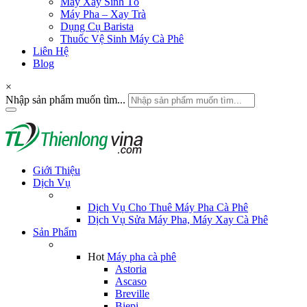
Máy Xay Sinh Tố
Máy Pha – Xay Trà
Dụng Cụ Barista
Thuốc Vệ Sinh Máy Cà Phê
Liên Hệ
Blog
×
Nhập sản phẩm muốn tìm...
Giới Thiệu
Dịch Vụ
Dịch Vụ Cho Thuê Máy Pha Cà Phê
Dịch Vụ Sửa Máy Pha, Máy Xay Cà Phê
Sản Phẩm
Hot
Máy pha cà phê
Astoria
Ascaso
Breville
Biepi