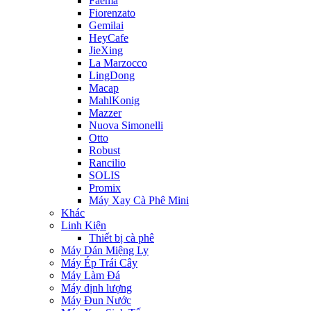
Faema
Fiorenzato
Gemilai
HeyCafe
JieXing
La Marzocco
LingDong
Macap
MahlKonig
Mazzer
Nuova Simonelli
Otto
Robust
Rancilio
SOLIS
Promix
Máy Xay Cà Phê Mini
Khác
Linh Kiện
Thiết bị cà phê
Máy Dán Miệng Ly
Máy Ép Trái Cây
Máy Làm Đá
Máy định lượng
Máy Đun Nước