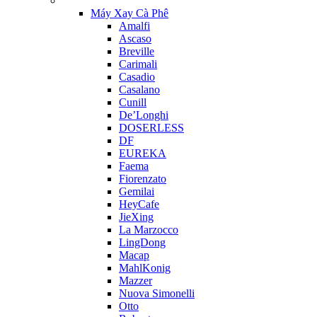
Máy Xay Cà Phê
Amalfi
Ascaso
Breville
Carimali
Casadio
Casalano
Cunill
De’Longhi
DOSERLESS
DF
EUREKA
Faema
Fiorenzato
Gemilai
HeyCafe
JieXing
La Marzocco
LingDong
Macap
MahlKonig
Mazzer
Nuova Simonelli
Otto