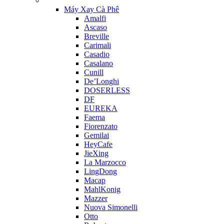
Máy Xay Cà Phê
Amalfi
Ascaso
Breville
Carimali
Casadio
Casalano
Cunill
De’Longhi
DOSERLESS
DF
EUREKA
Faema
Fiorenzato
Gemilai
HeyCafe
JieXing
La Marzocco
LingDong
Macap
MahlKonig
Mazzer
Nuova Simonelli
Otto