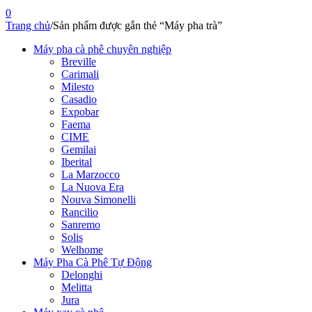
0
Trang chủ
/
Sản phẩm được gắn thẻ “Máy pha trà”
Máy pha cà phê chuyên nghiệp
Breville
Carimali
Milesto
Casadio
Expobar
Faema
CIME
Gemilai
Iberital
La Marzocco
La Nuova Era
Nouva Simonelli
Rancilio
Sanremo
Solis
Welhome
Máy Pha Cà Phê Tự Động
Delonghi
Melitta
Jura