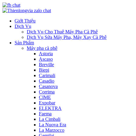
Giới Thiệu
Dịch Vụ
Dịch Vụ Cho Thuê Máy Pha Cà Phê
Dịch Vụ Sửa Máy Pha, Máy Xay Cà Phê
Sản Phẩm
Máy pha cà phê
Astoria
Ascaso
Breville
Biepi
Carimali
Casadio
Casanova
Corrima
CIME
Expobar
ELEKTRA
Faema
La Cimbali
La Nuova Era
La Marzocco
Gemilai