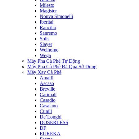
Milesto
Magister
Nouva Simonelli
Iberital
Rancilio
Sanremo
Solis
Slayer
Welhome
Wega
Máy Pha Cà Phê Tự Động
Máy Pha Cà Phê Đã Qua Sử Dụng
Máy Xay Cà Phê
Amalfi
Ascaso
Breville
Carimali
Casadio
Casalano
Cunill
De’Longhi
DOSERLESS
DF
EUREKA