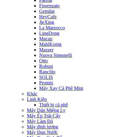
Faema
Fiorenzato
Gemilai
HeyCafe
JieXing
La Marzocco
LingDong
Macap
MahlKonig
Mazzer
Nuova Simonelli
Otto
Robust
Rancilio
SOLIS
Promix
Máy Xay Cà Phê Mini
Khác
Linh Kiện
Thiết bị cà phê
Máy Dán Miệng Ly
Máy Ép Trái Cây
Máy Làm Đá
Máy định lượng
Máy Đun Nước