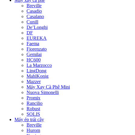
Máy xay cà phê
Breville
Casadio
Casalano
Cunill
De’Longhi
DF
EUREKA
Faema
Fiorenzato
Gemilai
HC600
La Marzocco
LingDong
MahlKonig
Mazzer
Máy Xay Cà Phê Mini
Nuova Simonelli
Promix
Rancilio
Robust
SOLIS
Máy ép trái cây
Breville
Hurom