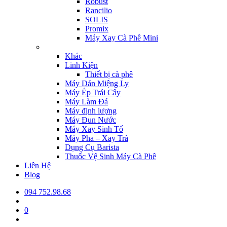
Robust
Rancilio
SOLIS
Promix
Máy Xay Cà Phê Mini
Khác
Linh Kiện
Thiết bị cà phê
Máy Dán Miệng Ly
Máy Ép Trái Cây
Máy Làm Đá
Máy định lượng
Máy Đun Nước
Máy Xay Sinh Tố
Máy Pha – Xay Trà
Dụng Cụ Barista
Thuốc Vệ Sinh Máy Cà Phê
Liên Hệ
Blog
094 752.98.68
0