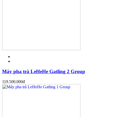
Máy pha trà LeHeHe Gatling 2 Group
119.500.000
đ