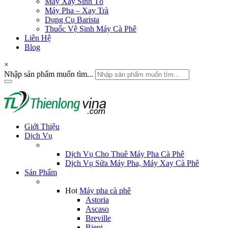
Máy Xay Sinh Tố
Máy Pha – Xay Trà
Dụng Cụ Barista
Thuốc Vệ Sinh Máy Cà Phê
Liên Hệ
Blog
×
Nhập sản phẩm muốn tìm...
Giới Thiệu
Dịch Vụ
Dịch Vụ Cho Thuê Máy Pha Cà Phê
Dịch Vụ Sửa Máy Pha, Máy Xay Cà Phê
Sản Phẩm
Hot
Máy pha cà phê
Astoria
Ascaso
Breville
Biepi