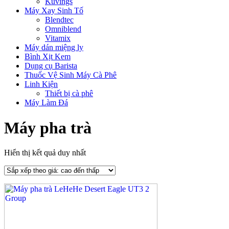
Kuvings
Máy Xay Sinh Tố
Blendtec
Omniblend
Vitamix
Máy dán miệng ly
Bình Xịt Kem
Dụng cụ Barista
Thuốc Vệ Sinh Máy Cà Phê
Linh Kiện
Thiết bị cà phê
Máy Làm Đá
Máy pha trà
Hiển thị kết quả duy nhất