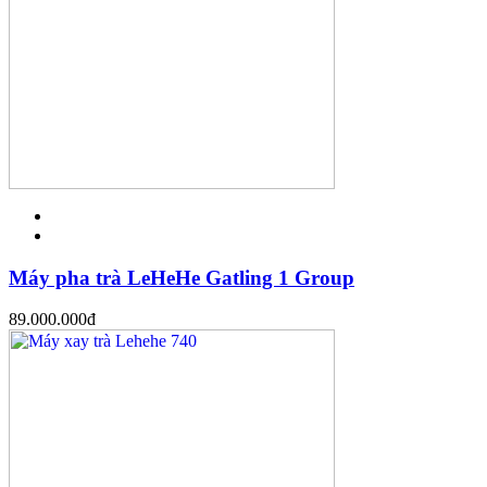
Máy pha trà LeHeHe Gatling 1 Group
89.000.000
đ