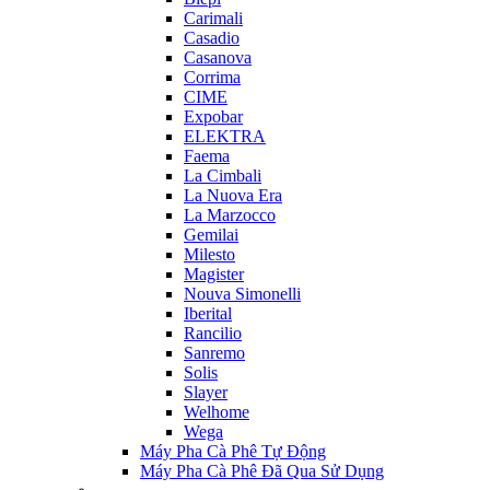
Carimali
Casadio
Casanova
Corrima
CIME
Expobar
ELEKTRA
Faema
La Cimbali
La Nuova Era
La Marzocco
Gemilai
Milesto
Magister
Nouva Simonelli
Iberital
Rancilio
Sanremo
Solis
Slayer
Welhome
Wega
Máy Pha Cà Phê Tự Động
Máy Pha Cà Phê Đã Qua Sử Dụng