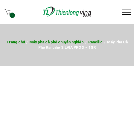
0
Trang chủ
/
Máy pha cà phê chuyên nghiệp
/
Rancilio
/
Máy Pha Cà
Phê Rancilio SILVIA PRO X – 1GR