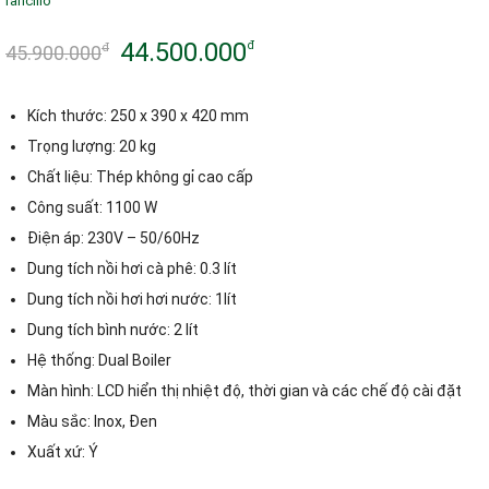
rancilio
44.500.000
đ
đ
45.900.000
Giá
Giá
gốc
hiện
Kích thước: 250 x 390 x 420 mm
là:
tại
Trọng lượng: 20 kg
Chất liệu: Thép không gỉ cao cấp
45.900.000đ.
là:
Công suất: 1100 W
44.500.000đ.
Điện áp: 230V – 50/60Hz
Dung tích nồi hơi cà phê: 0.3 lít
Dung tích nồi hơi hơi nước: 1lít
Dung tích bình nước: 2 lít
Hệ thống: Dual Boiler
Màn hình: LCD hiển thị nhiệt độ, thời gian và các chế độ cài đặt
Màu sắc: Inox, Đen
Xuất xứ: Ý