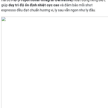
Hai bộ
PID (Proportional-Integral-Derivative)
hoạt động riêng biệt,
giúp
duy trì độ ổn định nhiệt cực cao
và đảm bảo mỗi shot
espresso đều đạt chuẩn hương vị, ly sau vẫn ngon như ly đầu.