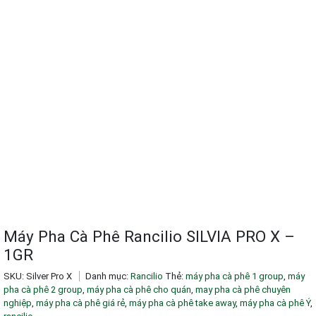
Máy Pha Cà Phê Rancilio SILVIA PRO X –
1GR
SKU:
Silver Pro X
Danh mục:
Rancilio
Thẻ:
máy pha cà phê 1 group
,
máy
pha cà phê 2 group
,
máy pha cà phê cho quán
,
may pha cà phê chuyên
nghiệp
,
máy pha cà phê giá rẻ
,
máy pha cà phê take away
,
máy pha cà phê Ý
,