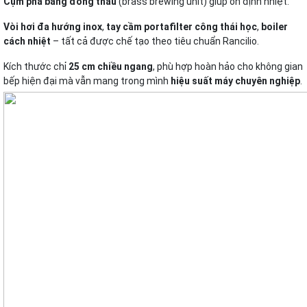
Cụm pha bằng đồng thau
(brass brewing unit) giúp ổn định nhiệt.
Vòi hơi đa hướng inox
,
tay cầm portafilter công thái học
,
boiler
cách nhiệt
– tất cả được chế tạo theo tiêu chuẩn Rancilio.
Kích thước chỉ
25 cm chiều ngang
, phù hợp hoàn hảo cho không gian
bếp hiện đại mà vẫn mang trong mình
hiệu suất máy chuyên nghiệp
.