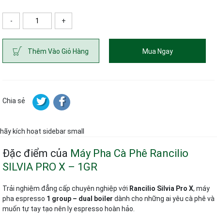
-
+
ố lượng
Thêm Vào Giỏ Hàng
Mua Ngay
Chia sẻ
hãy kích hoạt sidebar small
Đặc điểm của
Máy Pha Cà Phê Rancilio
SILVIA PRO X – 1GR
Trải nghiệm đẳng cấp chuyên nghiệp với
Rancilio Silvia Pro X
, máy
pha espresso
1 group – dual boiler
dành cho những ai yêu cà phê và
muốn tự tay tạo nên ly espresso hoàn hảo.