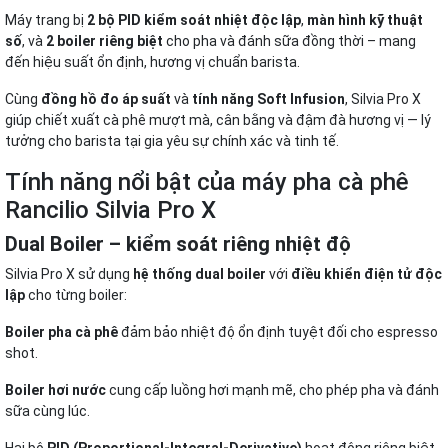
Máy trang bị
2 bộ PID kiểm soát nhiệt độc lập
,
màn hình kỹ thuật
số
, và
2 boiler riêng biệt
cho pha và đánh sữa đồng thời – mang
đến hiệu suất ổn định, hương vị chuẩn barista.
Cùng
đồng hồ đo áp suất
và
tính năng Soft Infusion
, Silvia Pro X
giúp chiết xuất cà phê mượt mà, cân bằng và đậm đà hương vị — lý
tưởng cho barista tại gia yêu sự chính xác và tinh tế.
Tính năng nổi bật của máy pha cà phê
Rancilio Silvia Pro X
Dual Boiler – kiểm soát riêng nhiệt độ
Silvia Pro X sử dụng
hệ thống dual boiler
với
điều khiển điện tử độc
lập
cho từng boiler:
Boiler pha cà phê
đảm bảo nhiệt độ ổn định tuyệt đối cho espresso
shot.
Boiler hơi nước
cung cấp luồng hơi mạnh mẽ, cho phép pha và đánh
sữa cùng lúc.