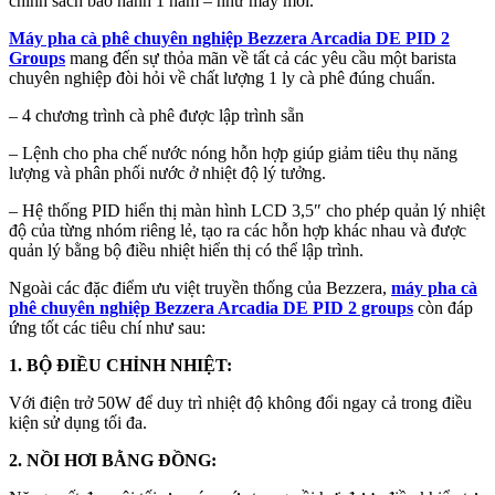
chính sách bảo hành 1 năm – như máy mới.
Máy pha cà phê chuyên nghiệp Bezzera Arcadia DE PID 2
Groups
mang đến sự thỏa mãn về tất cả các yêu cầu một barista
chuyên nghiệp đòi hỏi về chất lượng 1 ly cà phê đúng chuẩn.
– 4 chương trình cà phê được lập trình sẵn
– Lệnh cho pha chế nước nóng hỗn hợp giúp giảm tiêu thụ năng
lượng và phân phối nước ở nhiệt độ lý tưởng.
– Hệ thống PID hiển thị màn hình LCD 3,5″ cho phép quản lý nhiệt
độ của từng nhóm riêng lẻ, tạo ra các hỗn hợp khác nhau và được
quản lý bằng bộ điều nhiệt hiển thị có thể lập trình.
Ngoài các đặc điểm ưu việt truyền thống của Bezzera,
máy pha cà
phê chuyên nghiệp Bezzera Arcadia DE PID 2 groups
còn đáp
ứng tốt các tiêu chí như sau:
1. BỘ ĐIỀU CHỈNH NHIỆT:
Với điện trở 50W để duy trì nhiệt độ không đổi ngay cả trong điều
kiện sử dụng tối đa.
2. NỒI HƠI BẰNG ĐỒNG: