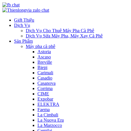
Giới Thiệu
Dịch Vụ
Dịch Vụ Cho Thuê Máy Pha Cà Phê
Dịch Vụ Sửa Máy Pha, Máy Xay Cà Phê
Sản Phẩm
Máy pha cà phê
Astoria
Ascaso
Breville
Biepi
Carimali
Casadio
Casanova
Corrima
CIME
Expobar
ELEKTRA
Faema
La Cimbali
La Nuova Era
La Marzocco
Gemilai