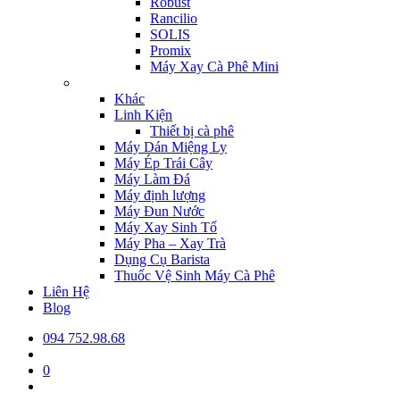
Robust
Rancilio
SOLIS
Promix
Máy Xay Cà Phê Mini
Khác
Linh Kiện
Thiết bị cà phê
Máy Dán Miệng Ly
Máy Ép Trái Cây
Máy Làm Đá
Máy định lượng
Máy Đun Nước
Máy Xay Sinh Tố
Máy Pha – Xay Trà
Dụng Cụ Barista
Thuốc Vệ Sinh Máy Cà Phê
Liên Hệ
Blog
094 752.98.68
0