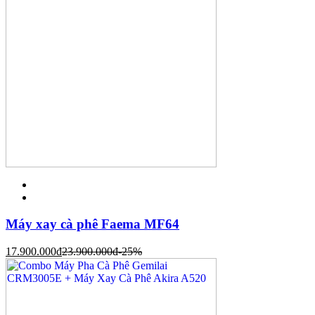
Máy xay cà phê Faema MF64
17.900.000
đ
23.900.000
đ
-25%