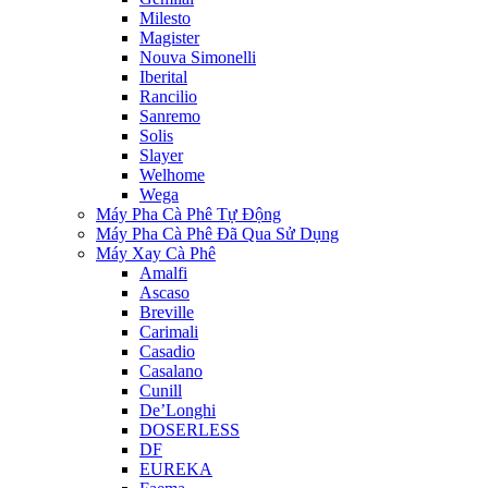
Milesto
Magister
Nouva Simonelli
Iberital
Rancilio
Sanremo
Solis
Slayer
Welhome
Wega
Máy Pha Cà Phê Tự Động
Máy Pha Cà Phê Đã Qua Sử Dụng
Máy Xay Cà Phê
Amalfi
Ascaso
Breville
Carimali
Casadio
Casalano
Cunill
De’Longhi
DOSERLESS
DF
EUREKA