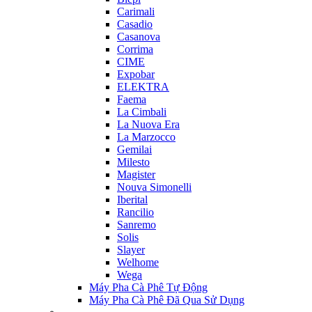
Carimali
Casadio
Casanova
Corrima
CIME
Expobar
ELEKTRA
Faema
La Cimbali
La Nuova Era
La Marzocco
Gemilai
Milesto
Magister
Nouva Simonelli
Iberital
Rancilio
Sanremo
Solis
Slayer
Welhome
Wega
Máy Pha Cà Phê Tự Động
Máy Pha Cà Phê Đã Qua Sử Dụng