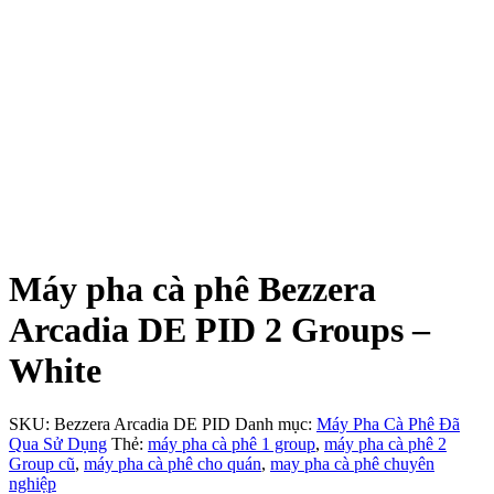
Máy pha cà phê Bezzera
Arcadia DE PID 2 Groups –
White
SKU:
Bezzera Arcadia DE PID
Danh mục:
Máy Pha Cà Phê Đã
Qua Sử Dụng
Thẻ:
máy pha cà phê 1 group
,
máy pha cà phê 2
Group cũ
,
máy pha cà phê cho quán
,
may pha cà phê chuyên
nghiệp