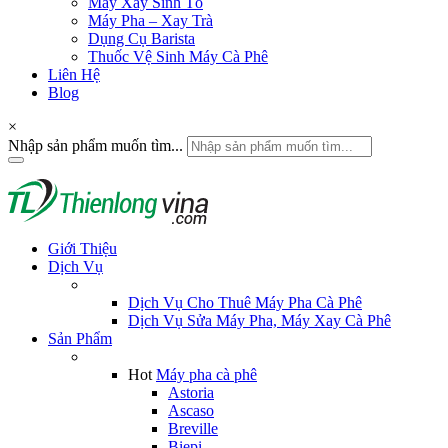
Máy Xay Sinh Tố
Máy Pha – Xay Trà
Dụng Cụ Barista
Thuốc Vệ Sinh Máy Cà Phê
Liên Hệ
Blog
×
Nhập sản phẩm muốn tìm...
Giới Thiệu
Dịch Vụ
Dịch Vụ Cho Thuê Máy Pha Cà Phê
Dịch Vụ Sửa Máy Pha, Máy Xay Cà Phê
Sản Phẩm
Hot
Máy pha cà phê
Astoria
Ascaso
Breville
Biepi