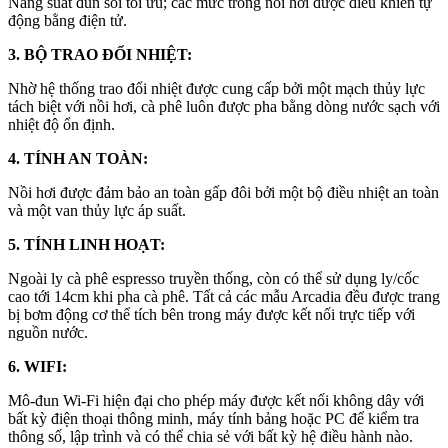
Năng suất đun sôi tối ưu; các mức trong nồi hơi được điều khiển tự
động bằng điện tử.
3. BỘ TRAO ĐỔI NHIỆT:
Nhờ hệ thống trao đổi nhiệt được cung cấp bởi một mạch thủy lực
tách biệt với nồi hơi, cà phê luôn được pha bằng dòng nước sạch với
nhiệt độ ổn định.
4. TÍNH AN TOÀN:
Nồi hơi được đảm bảo an toàn gấp đôi bởi một bộ điều nhiệt an toàn
và một van thủy lực áp suất.
5. TÍNH LINH HOẠT:
Ngoài ly cà phê espresso truyền thống, còn có thể sử dụng ly/cốc
cao tới 14cm khi pha cà phê. Tất cả các mẫu Arcadia đều được trang
bị bơm động cơ thể tích bên trong máy được kết nối trực tiếp với
nguồn nước.
6. WIFI:
Mô-đun Wi-Fi hiện đại cho phép máy được kết nối không dây với
bất kỳ điện thoại thông minh, máy tính bảng hoặc PC để kiểm tra
thông số, lập trình và có thể chia sẻ với bất kỳ hệ điều hành nào.