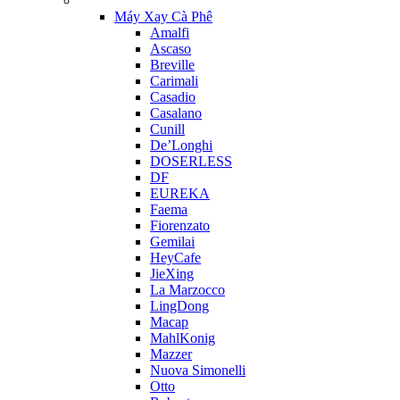
Máy Xay Cà Phê
Amalfi
Ascaso
Breville
Carimali
Casadio
Casalano
Cunill
De’Longhi
DOSERLESS
DF
EUREKA
Faema
Fiorenzato
Gemilai
HeyCafe
JieXing
La Marzocco
LingDong
Macap
MahlKonig
Mazzer
Nuova Simonelli
Otto