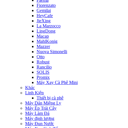
Faema
Fiorenzato
Gemilai
HeyCafe
JieXing
La Marzocco
LingDong
Macap
MahlKonig
Mazzer
Nuova Simonelli
Otto
Robust
Rancilio
SOLIS
Promix
Máy Xay Cà Phê Mini
Khác
Linh Kiện
Thiết bị cà phê
Máy Dán Miệng Ly
Máy Ép Trái Cây
Máy Làm Đá
Máy định lượng
Máy Đun Nước