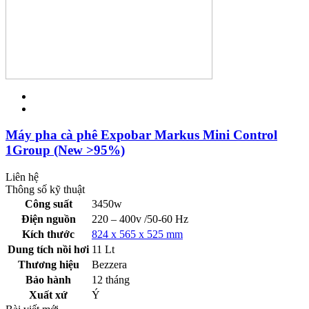
Máy pha cà phê Expobar Markus Mini Control
1Group (New >95%)
Liên hệ
Thông số kỹ thuật
Công suất
3450w
Điện nguồn
220 – 400v /50-60 Hz
Kích thước
824 x 565 x 525 mm
Dung tích nồi hơi
11 Lt
Thương hiệu
Bezzera
Bảo hành
12 tháng
Xuất xứ
Ý