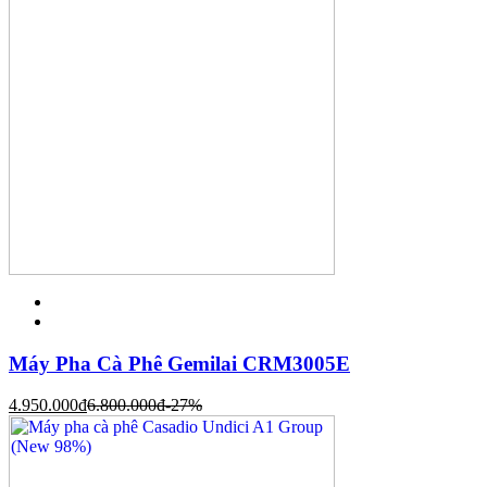
Máy Pha Cà Phê Gemilai CRM3005E
4.950.000
đ
6.800.000
đ
-27%