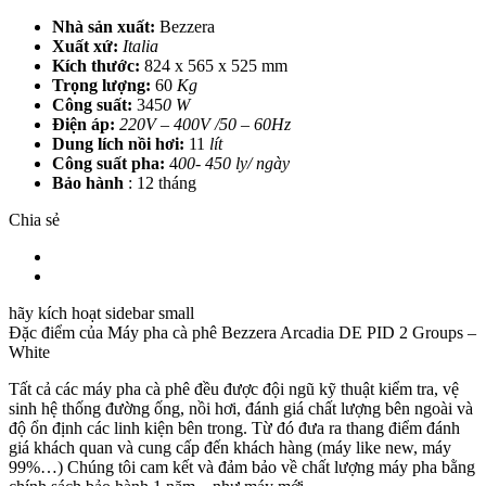
Nhà sản xuất:
Bezzera
Xuất xứ:
Italia
Kích thước:
824 x 565 x 525 mm
Trọng lượng:
60
Kg
Công suất:
345
0
W
Điện áp:
220V – 400V /50 – 60Hz
Dung lích nồi hơi:
11
lít
Công suất pha:
4
00- 450 ly/ ngày
Bảo hành
: 12 tháng
Chia sẻ
hãy kích hoạt sidebar small
Đặc điểm của
Máy pha cà phê Bezzera Arcadia DE PID 2 Groups –
White
Tất cả các máy pha cà phê đều được đội ngũ kỹ thuật kiểm tra, vệ
sinh hệ thống đường ống, nồi hơi, đánh giá chất lượng bên ngoài và
độ ổn định các linh kiện bên trong. Từ đó đưa ra thang điểm đánh
giá khách quan và cung cấp đến khách hàng (máy like new, máy
99%…) Chúng tôi cam kết và đảm bảo về chất lượng máy pha bằng