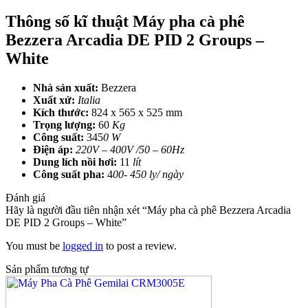
Thông số kĩ thuật Máy pha cà phê
Bezzera Arcadia DE PID 2 Groups –
White
Nhà sản xuất:
Bezzera
Xuất xứ:
Italia
Kích thước:
824 x 565 x 525 mm
Trọng lượng:
60
Kg
Công suất:
345
0
W
Điện áp:
220V – 400V /50 – 60Hz
Dung lích nồi hơi:
11
lít
Công suất pha:
4
00- 450 ly/ ngày
Đánh giá
Hãy là người đầu tiên nhận xét “Máy pha cà phê Bezzera Arcadia
DE PID 2 Groups – White”
You must be
logged in
to post a review.
Sản phẩm tương tự