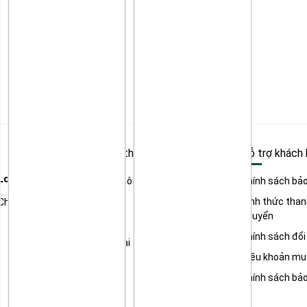
Tìm hiểu thêm
Hỗ trợ khách
 Long
Về chúng tôi
Chính sách bả
Dịch vụ
Hình thức than
Chí Minh
chuyển
Sản phẩm
Chính sách đổi
Khuyến mại
Điều khoản mu
Mẹo hay
Chính sách bả