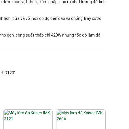
h được các vật thể lạ xâm nhập, cho ra chất lượng đá tinh
nh lịch, cửa và vỏ inox có độ bền cao và chống trầy xước
hỏ gọn, công suất thấp chỉ 420W nhưng tốc độ làm đá
OH-D120”