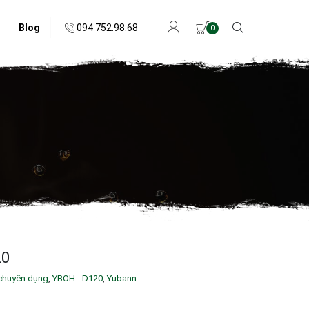
094 752.98.68
Blog
0
20
chuyên dụng
,
YBOH - D120
,
Yubann