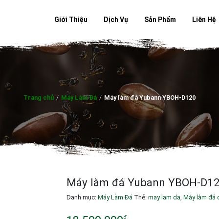
Giới Thiệu
Dịch Vụ
Sản Phẩm
Liên Hệ
Trang chủ
/
Máy Làm Đá
/
Máy làm đá Yubann YBOH-D120
Máy làm đá Yubann YBOH-D1
Danh mục:
Máy Làm Đá
Thẻ:
may lam da
,
Máy làm đá 
đ