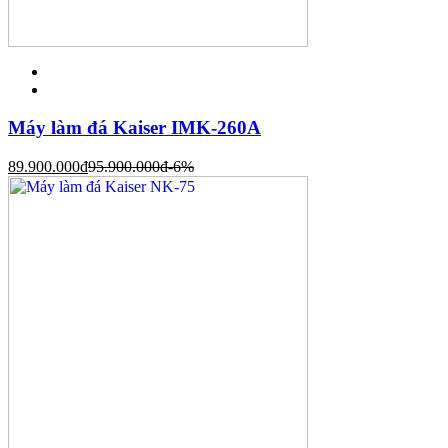
Máy làm đá Kaiser IMK-260A
89.900.000
đ
95.900.000
đ
-6%