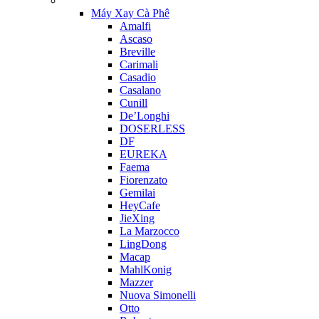
Máy Xay Cà Phê
Amalfi
Ascaso
Breville
Carimali
Casadio
Casalano
Cunill
De’Longhi
DOSERLESS
DF
EUREKA
Faema
Fiorenzato
Gemilai
HeyCafe
JieXing
La Marzocco
LingDong
Macap
MahlKonig
Mazzer
Nuova Simonelli
Otto