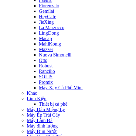
Faema
Fiorenzato
Gemilai
HeyCafe
JieXing
La Marzocco
LingDong
Macap
MahlKonig
Mazzer
Nuova Simonelli
Otto
Robust
Rancilio
SOLIS
Promix
Máy Xay Cà Phê Mini
Khác
Linh Kiện
Thiết bị cà phê
Máy Dán Miệng Ly
Máy Ép Trái Cây
Máy Làm Đá
Máy định lượng
Máy Đun Nước