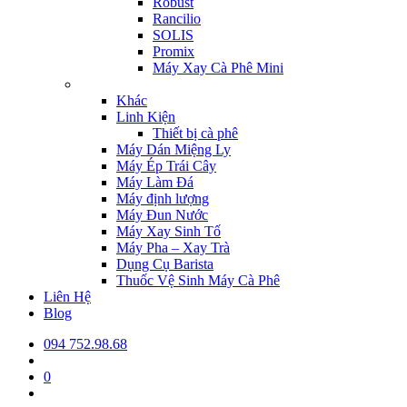
Robust
Rancilio
SOLIS
Promix
Máy Xay Cà Phê Mini
Khác
Linh Kiện
Thiết bị cà phê
Máy Dán Miệng Ly
Máy Ép Trái Cây
Máy Làm Đá
Máy định lượng
Máy Đun Nước
Máy Xay Sinh Tố
Máy Pha – Xay Trà
Dụng Cụ Barista
Thuốc Vệ Sinh Máy Cà Phê
Liên Hệ
Blog
094 752.98.68
0