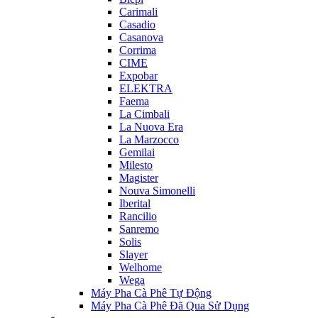
Carimali
Casadio
Casanova
Corrima
CIME
Expobar
ELEKTRA
Faema
La Cimbali
La Nuova Era
La Marzocco
Gemilai
Milesto
Magister
Nouva Simonelli
Iberital
Rancilio
Sanremo
Solis
Slayer
Welhome
Wega
Máy Pha Cà Phê Tự Động
Máy Pha Cà Phê Đã Qua Sử Dụng