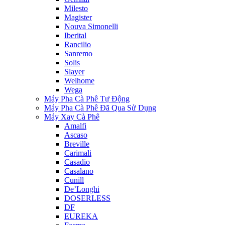
Milesto
Magister
Nouva Simonelli
Iberital
Rancilio
Sanremo
Solis
Slayer
Welhome
Wega
Máy Pha Cà Phê Tự Động
Máy Pha Cà Phê Đã Qua Sử Dụng
Máy Xay Cà Phê
Amalfi
Ascaso
Breville
Carimali
Casadio
Casalano
Cunill
De’Longhi
DOSERLESS
DF
EUREKA