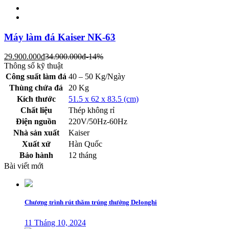
Máy làm đá Kaiser NK-63
29.900.000
đ
34.900.000
đ
-14%
Thông số kỹ thuật
Công suất làm đá
40 – 50 Kg/Ngày
Thùng chứa đá
20 Kg
Kích thước
51.5 x 62 x 83.5 (cm)
Chất liệu
Thép không rỉ
Điện nguồn
220V/50Hz-60Hz
Nhà sản xuất
Kaiser
Xuất xứ
Hàn Quốc
Bảo hành
12 tháng
Bài viết mới
Chương trình rút thăm trúng thưởng Delonghi
11 Tháng 10, 2024