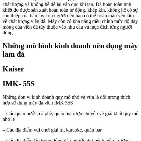
chất lượng và không hề để lại vẩn đục khi tan. Đá hoàn toàn tinh
khiết do được sản xuất hoàn toàn tự động, khép kín, không hề có sự
can thiệp của bàn tay con người nên bạn có thể hoàn toàn yên tâm
về chất lượng viên đá. Máy còn có khả năng điều chỉnh mức độ dày
mỏng của viên đá tùy thuộc vào nhu cầu và mục đích từng người
dùng
Những mô hình kinh doanh nên dụng máy
làm đá
Kaiser
IMK- 55S
Những đơn vị kinh doanh quy mô nhỏ và vừa là đối tượng thích
hợp sử dụng máy đá viên IMK 55S
– Các quán nước, cà phê, quán bia rượu chuyên về giải khát quy mô
nhỏ lẻ
– Các địa điểm vui chơi giải trí, karaoke, quán bar
– Các địa điểm tập trung đông đảo người như bệnh viện, trường