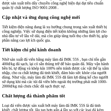
được sản xuất trên dây chuyền công nghệ hiện đại đạt tiêu chuẩn
quản lý chất lượng ISO 9001:2008 .
Cập nhật và ứng dụng công nghệ mới
Tiết kiệm điện năng đang là xu hướng chung trong sản xuất thiết bị
công nghiệp. Việc sử dụng điện tiết kiệm không những làm lợi cho
nhà đầu tư về lâu về dài, mà còn giúp tăng tuổi thọ cho thiết bị, góp
phần nâng cao lợi ích quốc gia.
Tiết kiệm chi phí kinh doanh
Nhờ sản xuất đá viên bằng máy làm đá IMK 55S , bạn chỉ tốn gần
400đ/kg đá sạch, lại có sẵn thùng trữ để bảo quản đá. Máy vận hành
bền bỉ, tự động và khép kín 100% nên tránh được các vật thể lạ xâm
nhập, cho ra chất lượng đá tinh khiết, đảm bảo sức khỏe của người
dùng. Như vậy, máy làm đá IMK 55S đã làm lợi đáng kể cho người
sử dụng khi mà các túi đá viên bên ngoài thị trường phải mất 1000-
2000đ/kg mà chưa chắc đã sạch thực sự.
Chất lượng đá thành phẩm tốt
Loại đá viên được sản xuất bởi máy làm đá IMK 55S là đá tinh
khiết, chất lượng tốt, lâu tan hơn gấp 4 lần so với các loại đá kém