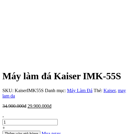
Máy làm đá Kaiser IMK-55S
SKU:
KaiserIMK55S
Danh mục:
Máy Làm Đá
Thẻ:
Kaiser
,
may
lam da
Giá
Giá
34.900.000
đ
29.900.000
đ
gốc
hiện
Số
-
là:
tại
lượng
34.900.000đ.
là:
29.900.000đ.
+
Mua ngay
Thêm vào giỏ hàng