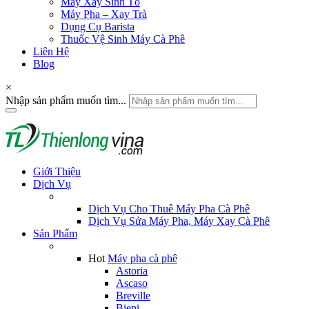
Máy Xay Sinh Tố
Máy Pha – Xay Trà
Dụng Cụ Barista
Thuốc Vệ Sinh Máy Cà Phê
Liên Hệ
Blog
×
Nhập sản phẩm muốn tìm...
Giới Thiệu
Dịch Vụ
Dịch Vụ Cho Thuê Máy Pha Cà Phê
Dịch Vụ Sửa Máy Pha, Máy Xay Cà Phê
Sản Phẩm
Hot
Máy pha cà phê
Astoria
Ascaso
Breville
Biepi