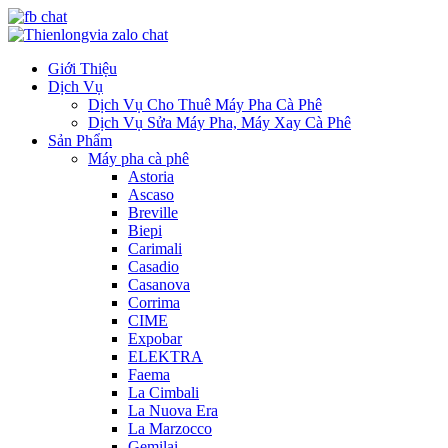
Giới Thiệu
Dịch Vụ
Dịch Vụ Cho Thuê Máy Pha Cà Phê
Dịch Vụ Sửa Máy Pha, Máy Xay Cà Phê
Sản Phẩm
Máy pha cà phê
Astoria
Ascaso
Breville
Biepi
Carimali
Casadio
Casanova
Corrima
CIME
Expobar
ELEKTRA
Faema
La Cimbali
La Nuova Era
La Marzocco
Gemilai