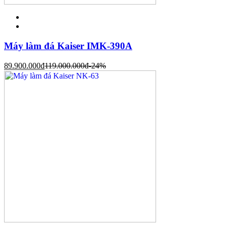
Máy làm đá Kaiser IMK-390A
89.900.000
đ
119.000.000
đ
-24%