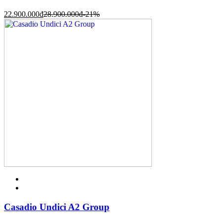
22.900.000
đ
28.900.000
đ
-21%
Casadio Undici A2 Group