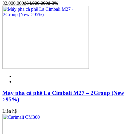
82.000.000
đ
84.900.000
đ
-3%
Máy pha cà phê La Cimbali M27 – 2Group (New
>95%)
Liên hệ