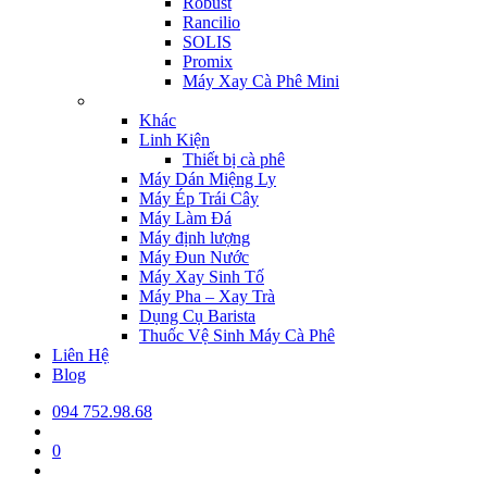
Robust
Rancilio
SOLIS
Promix
Máy Xay Cà Phê Mini
Khác
Linh Kiện
Thiết bị cà phê
Máy Dán Miệng Ly
Máy Ép Trái Cây
Máy Làm Đá
Máy định lượng
Máy Đun Nước
Máy Xay Sinh Tố
Máy Pha – Xay Trà
Dụng Cụ Barista
Thuốc Vệ Sinh Máy Cà Phê
Liên Hệ
Blog
094 752.98.68
0