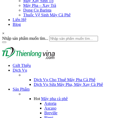
Máy Xay Sinh Tố
Máy Pha – Xay Trà
Dụng Cụ Barista
Thuốc Vệ Sinh Máy Cà Phê
Liên Hệ
Blog
×
Nhập sản phẩm muốn tìm...
Giới Thiệu
Dịch Vụ
Dịch Vụ Cho Thuê Máy Pha Cà Phê
Dịch Vụ Sửa Máy Pha, Máy Xay Cà Phê
Sản Phẩm
Hot
Máy pha cà phê
Astoria
Ascaso
Breville
Biepi