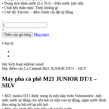
• Dung tích bình nước (L): N/A – Đấu nước trực tiếp
• Chất liệu thân máy: Thép không gỉ
• Chế độ: Electric – điều chỉnh cài đặt tự động
Số
-
lượng
+
Mua ngay
Thêm vào giỏ hàng
Chia sẻ
hãy kích hoạt sidebar small
Đặc điểm của
La Cimbali M21 JUNIOR DT/1 – SILV
Máy pha cà phê M21 JUNIOR DT/1 –
SILV
• M21 Junior DT1 được trang bị một máy bơm Volumentric, một
mức nước tự động cho nồi hơi và một van tự động, ngăn nước được
đun nóng bị hút trở lại nồi hơi.
• Máy cho phép đấu trực tiếp với nguồn nước.