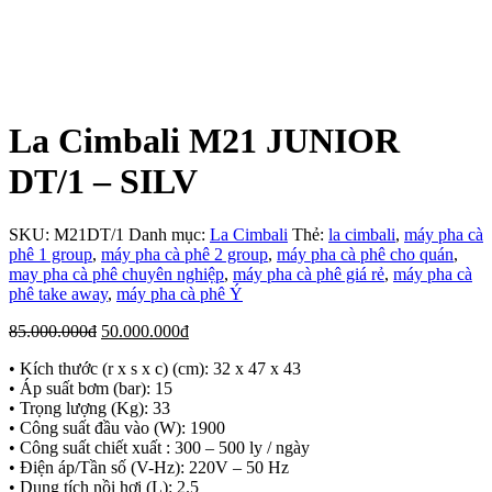
La Cimbali M21 JUNIOR
DT/1 – SILV
SKU:
M21DT/1
Danh mục:
La Cimbali
Thẻ:
la cimbali
,
máy pha cà
phê 1 group
,
máy pha cà phê 2 group
,
máy pha cà phê cho quán
,
may pha cà phê chuyên nghiệp
,
máy pha cà phê giá rẻ
,
máy pha cà
phê take away
,
máy pha cà phê Ý
Giá
Giá
85.000.000
đ
50.000.000
đ
gốc
hiện
• Kích thước (r x s x c) (cm): 32 x 47 x 43
là:
tại
• Áp suất bơm (bar): 15
85.000.000đ.
là:
• Trọng lượng (Kg): 33
50.000.000đ.
• Công suất đầu vào (W): 1900
• Công suất chiết xuất : 300 – 500 ly / ngày
• Điện áp/Tần số (V-Hz): 220V – 50 Hz
• Dung tích nồi hơi (L): 2.5