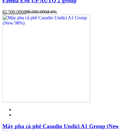
Faema E98 UP AUTO 2 group
82.500.000
đ
88.000.000
đ
-6%
Máy pha cà phê Casadio Undici A1 Group (New