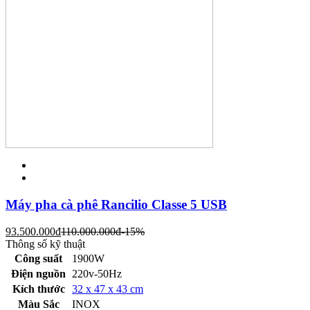
Máy pha cà phê Rancilio Classe 5 USB
93.500.000
đ
110.000.000
đ
-15%
Thông số kỹ thuật
Công suất
1900W
Điện nguồn
220v-50Hz
Kích thước
32 x 47 x 43 cm
Màu Sắc
INOX