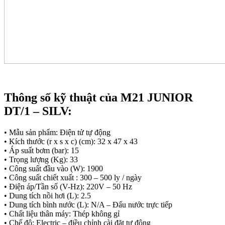
Thông số kỹ thuật của M21 JUNIOR
DT/1 – SILV:
• Mẫu sản phẩm: Điện tử tự động
• Kích thước (r x s x c) (cm): 32 x 47 x 43
• Áp suất bơm (bar): 15
• Trọng lượng (Kg): 33
• Công suất đầu vào (W): 1900
• Công suất chiết xuất : 300 – 500 ly / ngày
• Điện áp/Tần số (V-Hz): 220V – 50 Hz
• Dung tích nồi hơi (L): 2.5
• Dung tích bình nước (L): N/A – Đấu nước trực tiếp
• Chất liệu thân máy: Thép không gỉ
• Chế độ: Electric – điều chỉnh cài đặt tự động