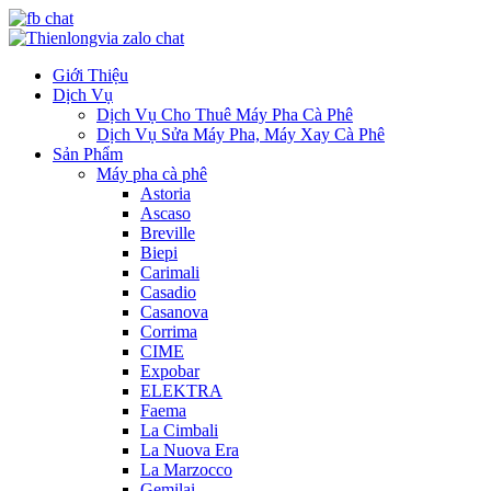
Giới Thiệu
Dịch Vụ
Dịch Vụ Cho Thuê Máy Pha Cà Phê
Dịch Vụ Sửa Máy Pha, Máy Xay Cà Phê
Sản Phẩm
Máy pha cà phê
Astoria
Ascaso
Breville
Biepi
Carimali
Casadio
Casanova
Corrima
CIME
Expobar
ELEKTRA
Faema
La Cimbali
La Nuova Era
La Marzocco
Gemilai