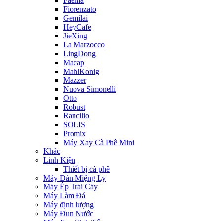
Faema
Fiorenzato
Gemilai
HeyCafe
JieXing
La Marzocco
LingDong
Macap
MahlKonig
Mazzer
Nuova Simonelli
Otto
Robust
Rancilio
SOLIS
Promix
Máy Xay Cà Phê Mini
Khác
Linh Kiện
Thiết bị cà phê
Máy Dán Miệng Ly
Máy Ép Trái Cây
Máy Làm Đá
Máy định lượng
Máy Đun Nước