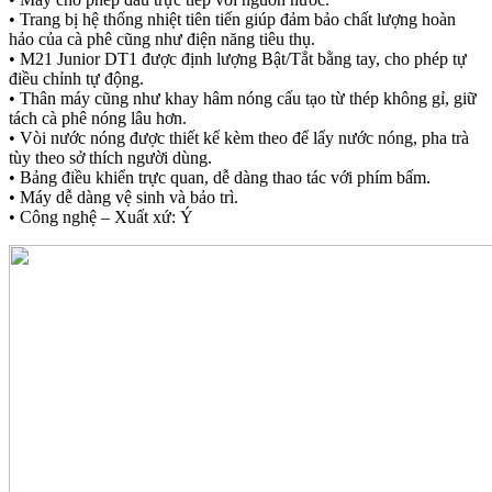
• Trang bị hệ thống nhiệt tiên tiến giúp đảm bảo chất lượng hoàn
hảo của cà phê cũng như điện năng tiêu thụ.
• M21 Junior DT1 được định lượng Bật/Tắt bằng tay, cho phép tự
điều chỉnh tự động.
• Thân máy cũng như khay hâm nóng cấu tạo từ thép không gỉ, giữ
tách cà phê nóng lâu hơn.
• Vòi nước nóng được thiết kế kèm theo để lấy nước nóng, pha trà
tùy theo sở thích người dùng.
• Bảng điều khiển trực quan, dễ dàng thao tác với phím bấm.
• Máy dễ dàng vệ sinh và bảo trì.
• Công nghệ – Xuất xứ: Ý