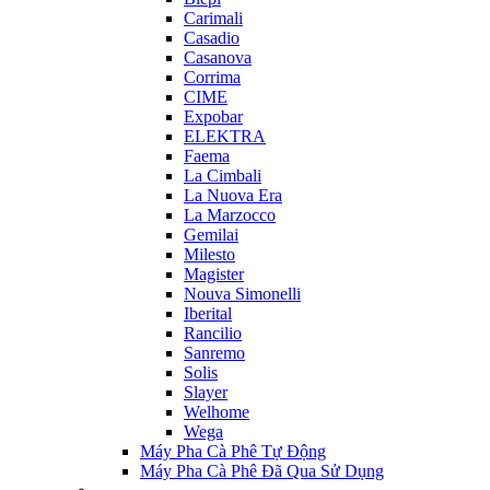
Carimali
Casadio
Casanova
Corrima
CIME
Expobar
ELEKTRA
Faema
La Cimbali
La Nuova Era
La Marzocco
Gemilai
Milesto
Magister
Nouva Simonelli
Iberital
Rancilio
Sanremo
Solis
Slayer
Welhome
Wega
Máy Pha Cà Phê Tự Động
Máy Pha Cà Phê Đã Qua Sử Dụng