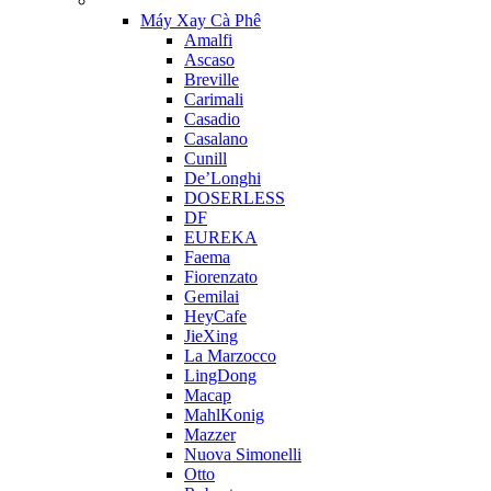
Máy Xay Cà Phê
Amalfi
Ascaso
Breville
Carimali
Casadio
Casalano
Cunill
De’Longhi
DOSERLESS
DF
EUREKA
Faema
Fiorenzato
Gemilai
HeyCafe
JieXing
La Marzocco
LingDong
Macap
MahlKonig
Mazzer
Nuova Simonelli
Otto