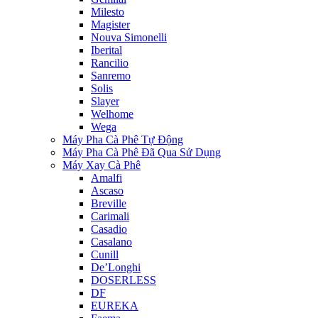
Milesto
Magister
Nouva Simonelli
Iberital
Rancilio
Sanremo
Solis
Slayer
Welhome
Wega
Máy Pha Cà Phê Tự Động
Máy Pha Cà Phê Đã Qua Sử Dụng
Máy Xay Cà Phê
Amalfi
Ascaso
Breville
Carimali
Casadio
Casalano
Cunill
De’Longhi
DOSERLESS
DF
EUREKA