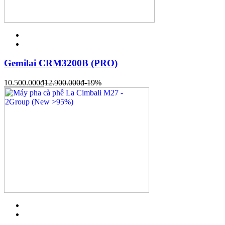
Gemilai CRM3200B (PRO)
10.500.000
đ
12.900.000
đ
-19%