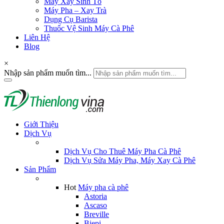
Máy Xay Sinh Tố
Máy Pha – Xay Trà
Dụng Cụ Barista
Thuốc Vệ Sinh Máy Cà Phê
Liên Hệ
Blog
×
Nhập sản phẩm muốn tìm...
Giới Thiệu
Dịch Vụ
Dịch Vụ Cho Thuê Máy Pha Cà Phê
Dịch Vụ Sửa Máy Pha, Máy Xay Cà Phê
Sản Phẩm
Hot
Máy pha cà phê
Astoria
Ascaso
Breville
Biepi