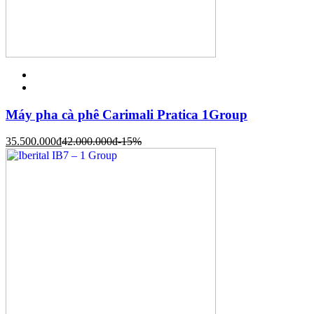
Máy pha cà phê Carimali Pratica 1Group
35.500.000
đ
42.000.000
đ
-15%