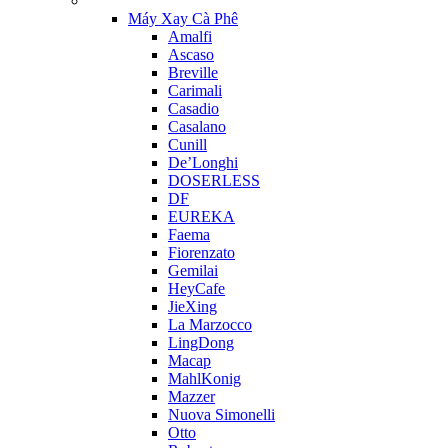
Máy Xay Cà Phê
Amalfi
Ascaso
Breville
Carimali
Casadio
Casalano
Cunill
De’Longhi
DOSERLESS
DF
EUREKA
Faema
Fiorenzato
Gemilai
HeyCafe
JieXing
La Marzocco
LingDong
Macap
MahlKonig
Mazzer
Nuova Simonelli
Otto