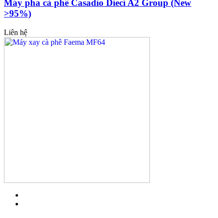
Máy pha cà phê Casadio Dieci A2 Group (New
>95%)
Liên hệ