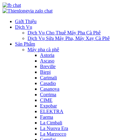
Giới Thiệu
Dịch Vụ
Dịch Vụ Cho Thuê Máy Pha Cà Phê
Dịch Vụ Sửa Máy Pha, Máy Xay Cà Phê
Sản Phẩm
Máy pha cà phê
Astoria
Ascaso
Breville
Biepi
Carimali
Casadio
Casanova
Corrima
CIME
Expobar
ELEKTRA
Faema
La Cimbali
La Nuova Era
La Marzocco
Gemilai