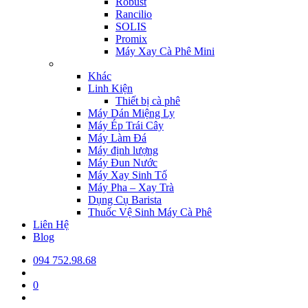
Robust
Rancilio
SOLIS
Promix
Máy Xay Cà Phê Mini
Khác
Linh Kiện
Thiết bị cà phê
Máy Dán Miệng Ly
Máy Ép Trái Cây
Máy Làm Đá
Máy định lượng
Máy Đun Nước
Máy Xay Sinh Tố
Máy Pha – Xay Trà
Dụng Cụ Barista
Thuốc Vệ Sinh Máy Cà Phê
Liên Hệ
Blog
094 752.98.68
0