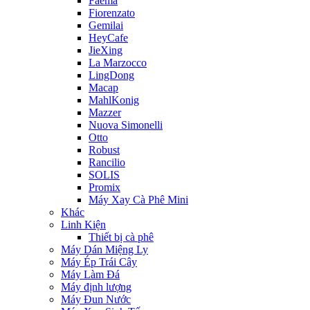
Faema
Fiorenzato
Gemilai
HeyCafe
JieXing
La Marzocco
LingDong
Macap
MahlKonig
Mazzer
Nuova Simonelli
Otto
Robust
Rancilio
SOLIS
Promix
Máy Xay Cà Phê Mini
Khác
Linh Kiện
Thiết bị cà phê
Máy Dán Miệng Ly
Máy Ép Trái Cây
Máy Làm Đá
Máy định lượng
Máy Đun Nước