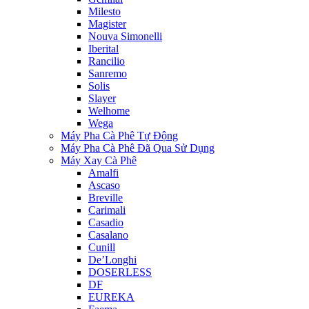
Milesto
Magister
Nouva Simonelli
Iberital
Rancilio
Sanremo
Solis
Slayer
Welhome
Wega
Máy Pha Cà Phê Tự Động
Máy Pha Cà Phê Đã Qua Sử Dụng
Máy Xay Cà Phê
Amalfi
Ascaso
Breville
Carimali
Casadio
Casalano
Cunill
De’Longhi
DOSERLESS
DF
EUREKA