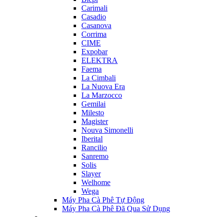
Carimali
Casadio
Casanova
Corrima
CIME
Expobar
ELEKTRA
Faema
La Cimbali
La Nuova Era
La Marzocco
Gemilai
Milesto
Magister
Nouva Simonelli
Iberital
Rancilio
Sanremo
Solis
Slayer
Welhome
Wega
Máy Pha Cà Phê Tự Động
Máy Pha Cà Phê Đã Qua Sử Dụng