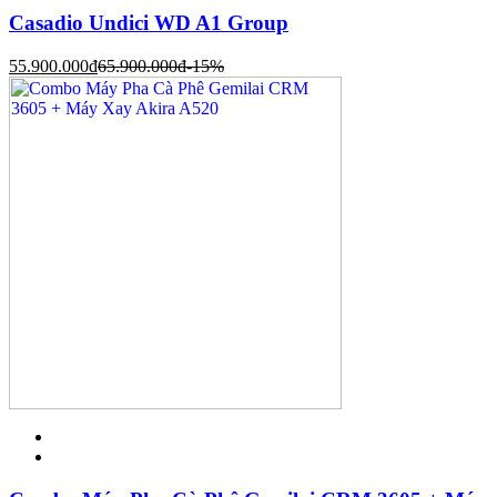
Casadio Undici WD A1 Group
55.900.000
đ
65.900.000
đ
-15%