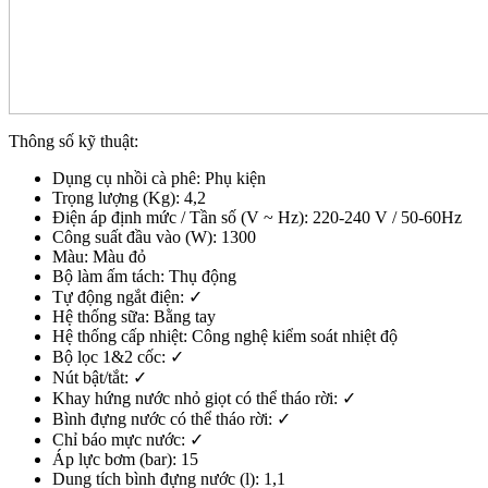
Thông số kỹ thuật:
Dụng cụ nhồi cà phê: Phụ kiện
Trọng lượng (Kg): 4,2
Điện áp định mức / Tần số (V ~ Hz): 220-240 V / 50-60Hz
Công suất đầu vào (W): 1300
Màu: Màu đỏ
Bộ làm ấm tách: Thụ động
Tự động ngắt điện: ✓
Hệ thống sữa: Bằng tay
Hệ thống cấp nhiệt: Công nghệ kiểm soát nhiệt độ
Bộ lọc 1&2 cốc: ✓
Nút bật/tắt: ✓
Khay hứng nước nhỏ giọt có thể tháo rời: ✓
Bình đựng nước có thể tháo rời: ✓
Chỉ báo mực nước: ✓
Áp lực bơm (bar): 15
Dung tích bình đựng nước (l): 1,1