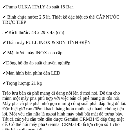
✔Pump ULKA ITALY áp suất 15 Bar.
✔
Bình chứa nước: 2,5 lít. Thiết kế đặc biệt có thể CẤP NƯỚC
TRỰC TIẾP
. ✔Kích thước: 43 x 29 x 43 (cm)
✔Thân máy FULL INOX & SƠN TĨNH ĐIỆN
✔
Mặt trước máy INOX cao cấp
✔Đồng hồ đo áp suất chuyên nghiệp
✔Màn hình bàn phím đèn LED
✔Trọng lượng: 21 kg
Trào lưu bán cà phê mang đi đang nổi lên ở mọi nơi. Để tìm cho
mình một máy pha phù hợp với việc bán cà phê mang đi đòi hỏi.
Máy pha cà phê phải nhỏ gọn nhưng công suất phải đáp ứng đủ tải.
Đặc biệt giờ cao điểm khách hàng luôn muốn sự nhanh chóng tiện
lợi. Một yêu cầu nữa là ngoại hình máy phải bắt mắt để trưng bày.
Tất cả các yêu cầu trên đều được Gemilai CRM3145 đáp ứng triệt
để. Có thể nói máy pha Gemilai CRM3145 là lựa chọn số 1 cho
việc bán cafe mang đi.