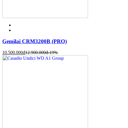
Gemilai CRM3200B (PRO)
10.500.000
đ
12.900.000
đ
-19%