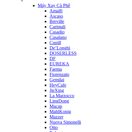
Máy Xay Cà Phê
Amalfi
Ascaso
Breville
Carimali
Casadio
Casalano
Cunill
De’Longhi
DOSERLESS
DF
EUREKA
Faema
Fiorenzato
Gemilai
HeyCafe
JieXing
La Marzocco
LingDong
Macap
MahlKonig
Mazzer
Nuova Simonelli
Otto