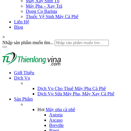
Máy Xay Sinh Tố
Máy Pha – Xay Trà
Dụng Cụ Barista
Thuốc Vệ Sinh Máy Cà Phê
Liên Hệ
Blog
×
Nhập sản phẩm muốn tìm...
Giới Thiệu
Dịch Vụ
Dịch Vụ Cho Thuê Máy Pha Cà Phê
Dịch Vụ Sửa Máy Pha, Máy Xay Cà Phê
Sản Phẩm
Hot
Máy pha cà phê
Astoria
Ascaso
Breville
Biepi