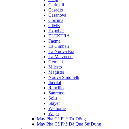
Carimali
Casadio
Casanova
Corrima
CIME
Expobar
ELEKTRA
Faema
La Cimbali
La Nuova Era
La Marzocco
Gemilai
Milesto
Magister
Nouva Simonelli
Iberital
Rancilio
Sanremo
Solis
Slayer
Welhome
Wega
Máy Pha Cà Phê Tự Động
Máy Pha Cà Phê Đã Qua Sử Dụng