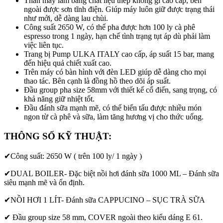
Thân máy làm bằng chất liệu thép không gỉ cao cấp, bên
ngoài được sơn tĩnh điện. Giúp máy luôn giữ được trạng thái
như mới, dễ dàng lau chùi.
Công suất 2650 W, có thể pha được hơn 100 ly cà phê
espresso trong 1 ngày, hạn chế tình trạng tụt áp dù phải làm
việc liên tục.
Trang bị Pump ULKA ITALY cao cấp, áp suất 15 bar, mang
đến hiệu quả chiết xuất cao.
Trên máy có bàn hình với đèn LED giúp dễ dàng cho mọi
thao tác. Bên cạnh là đồng hồ theo dõi áp suất.
Đầu group pha size 58mm với thiết kế cổ điển, sang trọng, có
khả năng giữ nhiệt tốt.
Đầu đánh sữa mạnh mẽ, có thể biến tấu được nhiều món
ngon từ cà phê và sữa, làm tăng hương vị cho thức uống.
THÔNG SỐ KỸ THUẬT:
✔Công suất: 2650 W ( trên 100 ly/ 1 ngày )
✔DUAL BOILER- Đặc biệt nồi hơi đánh sữa 1000 ML – Đánh sữa
siêu mạnh mẽ và ổn định.
✔NỒI HƠI 1 LÍT- Đánh sữa CAPPUCINO – SỤC TRÀ SỮA
✔
Đầu group size 58 mm, COVER ngoài theo kiểu dáng E 61.