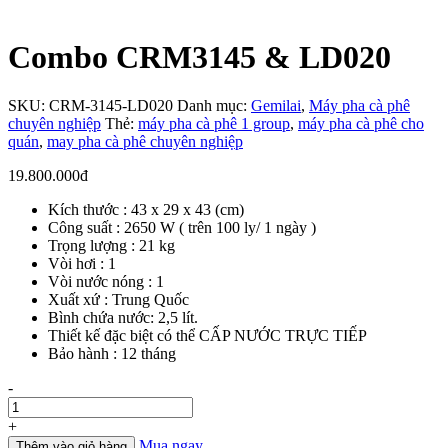
Combo CRM3145 & LD020
SKU:
CRM-3145-LD020
Danh mục:
Gemilai
,
Máy pha cà phê
chuyên nghiệp
Thẻ:
máy pha cà phê 1 group
,
máy pha cà phê cho
quán
,
may pha cà phê chuyên nghiệp
19.800.000
đ
Kích thước : 43 x 29 x 43 (cm)
Công suất : 2650 W ( trên 100 ly/ 1 ngày )
Trọng lượng : 21 kg
Vòi hơi : 1
Vòi nước nóng : 1
Xuất xứ : Trung Quốc
Bình chứa nước: 2,5 lít.
Thiết kế đặc biệt có thể CẤP NƯỚC TRỰC TIẾP
Bảo hành : 12 tháng
Số
-
lượng
+
Mua ngay
Thêm vào giỏ hàng