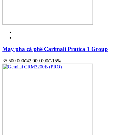
Máy pha cà phê Carimali Pratica 1 Group
35.500.000
đ
42.000.000
đ
-15%