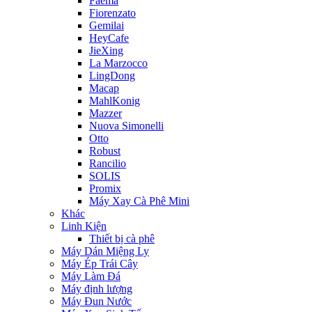
Faema
Fiorenzato
Gemilai
HeyCafe
JieXing
La Marzocco
LingDong
Macap
MahlKonig
Mazzer
Nuova Simonelli
Otto
Robust
Rancilio
SOLIS
Promix
Máy Xay Cà Phê Mini
Khác
Linh Kiện
Thiết bị cà phê
Máy Dán Miệng Ly
Máy Ép Trái Cây
Máy Làm Đá
Máy định lượng
Máy Đun Nước