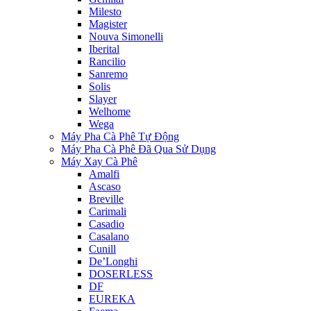
Milesto
Magister
Nouva Simonelli
Iberital
Rancilio
Sanremo
Solis
Slayer
Welhome
Wega
Máy Pha Cà Phê Tự Động
Máy Pha Cà Phê Đã Qua Sử Dụng
Máy Xay Cà Phê
Amalfi
Ascaso
Breville
Carimali
Casadio
Casalano
Cunill
De’Longhi
DOSERLESS
DF
EUREKA