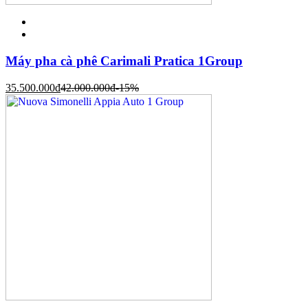
Máy pha cà phê Carimali Pratica 1Group
35.500.000
đ
42.000.000
đ
-15%