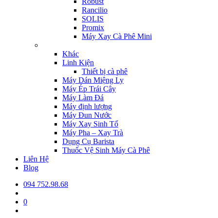
Robust
Rancilio
SOLIS
Promix
Máy Xay Cà Phê Mini
Khác
Linh Kiện
Thiết bị cà phê
Máy Dán Miệng Ly
Máy Ép Trái Cây
Máy Làm Đá
Máy định lượng
Máy Đun Nước
Máy Xay Sinh Tố
Máy Pha – Xay Trà
Dụng Cụ Barista
Thuốc Vệ Sinh Máy Cà Phê
Liên Hệ
Blog
094 752.98.68
0