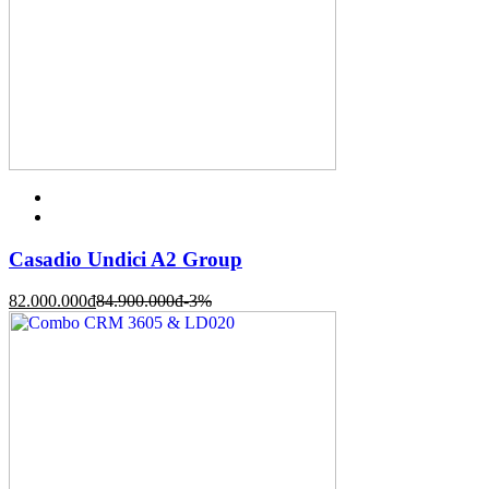
Casadio Undici A2 Group
82.000.000
đ
84.900.000
đ
-3%