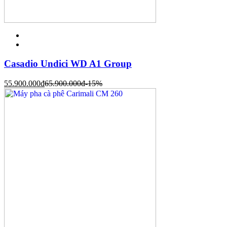
Casadio Undici WD A1 Group
55.900.000
đ
65.900.000
đ
-15%