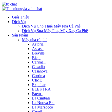
Giới Thiệu
Dịch Vụ
Dịch Vụ Cho Thuê Máy Pha Cà Phê
Dịch Vụ Sửa Máy Pha, Máy Xay Cà Phê
Sản Phẩm
Máy pha cà phê
Astoria
Ascaso
Breville
Biepi
Carimali
Casadio
Casanova
Corrima
CIME
Expobar
ELEKTRA
Faema
La Cimbali
La Nuova Era
La Marzocco
Gemilai