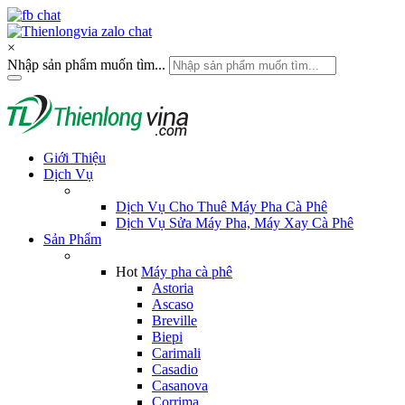
×
Nhập sản phẩm muốn tìm...
Giới Thiệu
Dịch Vụ
Dịch Vụ Cho Thuê Máy Pha Cà Phê
Dịch Vụ Sửa Máy Pha, Máy Xay Cà Phê
Sản Phẩm
Hot
Máy pha cà phê
Astoria
Ascaso
Breville
Biepi
Carimali
Casadio
Casanova
Corrima