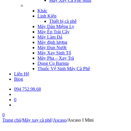
Máy Xay Cà Phê Mini
Khác
Linh Kiện
Thiết bị cà phê
Máy Dán Miệng Ly
Máy Ép Trái Cây
Máy Làm Đá
Máy định lượng
Máy Đun Nước
Máy Xay Sinh Tố
Máy Pha – Xay Trà
Dụng Cụ Barista
Thuốc Vệ Sinh Máy Cà Phê
Liên Hệ
Blog
094 752.98.68
0
0
Trang chủ
/
Máy xay cà phê
/
Ascaso
/
Ascaso I Mini