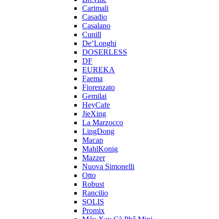
Carimali
Casadio
Casalano
Cunill
De’Longhi
DOSERLESS
DF
EUREKA
Faema
Fiorenzato
Gemilai
HeyCafe
JieXing
La Marzocco
LingDong
Macap
MahlKonig
Mazzer
Nuova Simonelli
Otto
Robust
Rancilio
SOLIS
Promix