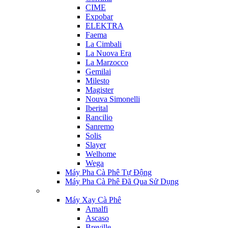
CIME
Expobar
ELEKTRA
Faema
La Cimbali
La Nuova Era
La Marzocco
Gemilai
Milesto
Magister
Nouva Simonelli
Iberital
Rancilio
Sanremo
Solis
Slayer
Welhome
Wega
Máy Pha Cà Phê Tự Động
Máy Pha Cà Phê Đã Qua Sử Dụng
Máy Xay Cà Phê
Amalfi
Ascaso
Breville