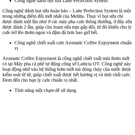
Công nghệ đánh bọt sữa Latte Perfection System
Công nghệ đánh bọt sữa hoàn hảo – Latte Perfection System là một
trong những điểm đổi mới nhất của Melitta. Thay vì bọt sữa chỉ
được đánh một lần như ở các máy pha cafe thông thường, ở đây sữa
được đánh 2 lần, giúp cho foam sữa mịn gấp đôi, từ đó khiến cho ly
cafe trở lên thơm ngon và đậm đà hơn bao giờ hết.
Công nghệ chiết xuất cafe Aromatic Coffee Enjoyment chuẩn
vị
Aromatic Coffee Enjoyment là công nghệ chiết xuất mùi thơm mới
có tại Máy pha cà phê tự động công sở Latticia OT. Công nghệ này
hoạt động nhờ vào hệ thống bơm mới mà dòng chảy của nước được
kiểm soát từ từ, giúp chiết xuất được hết hương vị và tinh chất cafe.
Đem đến cho bạn ly cafe chuẩn vị nhất.
Tính năng một chạm dễ sử dụng