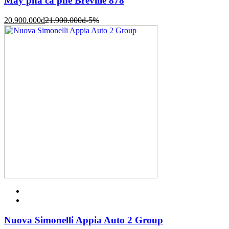
Máy pha cà phê Breville 878
20.900.000
đ
21.900.000
đ
-5%
Nuova Simonelli Appia Auto 2 Group