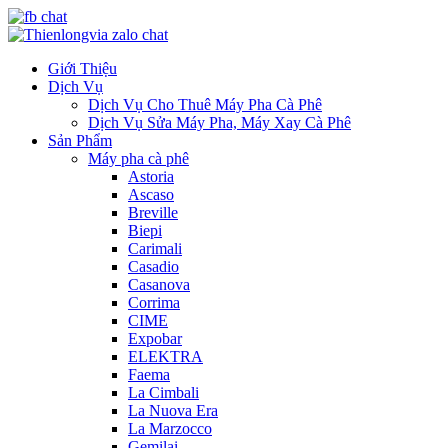
Giới Thiệu
Dịch Vụ
Dịch Vụ Cho Thuê Máy Pha Cà Phê
Dịch Vụ Sửa Máy Pha, Máy Xay Cà Phê
Sản Phẩm
Máy pha cà phê
Astoria
Ascaso
Breville
Biepi
Carimali
Casadio
Casanova
Corrima
CIME
Expobar
ELEKTRA
Faema
La Cimbali
La Nuova Era
La Marzocco
Gemilai