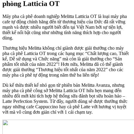
phòng Latticia OT
Máy pha cà phê doanh nghiệp Melitta Latticia OT là loại máy pha
cafe tự động chính hãng đến từ thương hiệu của Đức đã rất vững
mạnh và được nhiều người biết đến tại Việt Nam bởi sự tiện lợi,
thiết kế nổi bật cũng như những tính năng thích hợp cho người
dùng.
Thương hiệu Melitta không chỉ giành được giải thưởng cho máy
pha cà phê Latticia OT trong các hạng mục “Chất lượng cao, Thiết
kế, Dễ sử dụng và Chức năng” mà còn là giải thưởng cho “Sản
phẩm tốt nhất của năm 2022”! Hơn nữa, Melitta đã có thể giành
được giải thưởng “Thương hiệu tốt nhất của năm 2022” cho các
máy pha cà phê tự động trong năm thứ ba liên tiếp!
Dù kế thừa thiết kế nhỏ gọn từ phiên bản Melitta Avanza, nhưng
máy pha cà phê công sở Melitta Latticia OT hứa hẹn mang đến
nhiều đổi mới khi tích hợp hệ thống sữa đánh bọt sữa hoàn hảo –
Latte Perfection System. Từ đây, người dùng sẽ được thưởng thức
ngay những cafe Cappuccino hay cà phê Latte với hương vị tuyệt
vời mà vô cùng đơn giản chỉ với 1 cái chạm tay.