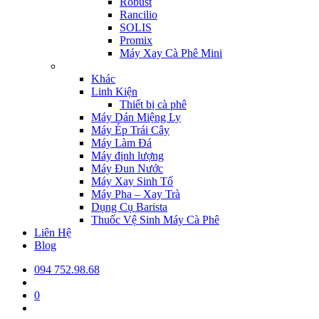
Robust
Rancilio
SOLIS
Promix
Máy Xay Cà Phê Mini
Khác
Linh Kiện
Thiết bị cà phê
Máy Dán Miệng Ly
Máy Ép Trái Cây
Máy Làm Đá
Máy định lượng
Máy Đun Nước
Máy Xay Sinh Tố
Máy Pha – Xay Trà
Dụng Cụ Barista
Thuốc Vệ Sinh Máy Cà Phê
Liên Hệ
Blog
094 752.98.68
0