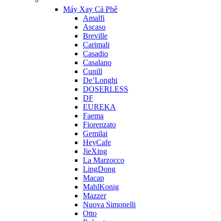
Máy Xay Cà Phê
Amalfi
Ascaso
Breville
Carimali
Casadio
Casalano
Cunill
De’Longhi
DOSERLESS
DF
EUREKA
Faema
Fiorenzato
Gemilai
HeyCafe
JieXing
La Marzocco
LingDong
Macap
MahlKonig
Mazzer
Nuova Simonelli
Otto