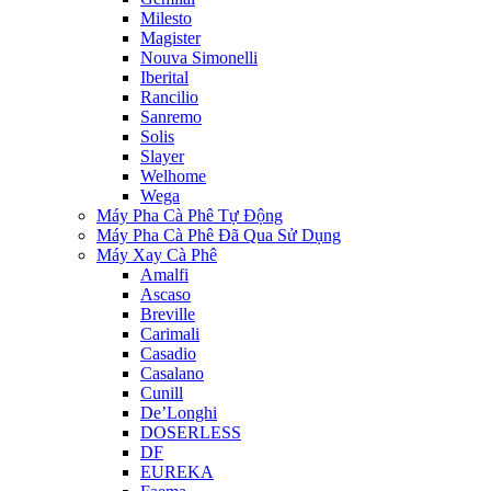
Milesto
Magister
Nouva Simonelli
Iberital
Rancilio
Sanremo
Solis
Slayer
Welhome
Wega
Máy Pha Cà Phê Tự Động
Máy Pha Cà Phê Đã Qua Sử Dụng
Máy Xay Cà Phê
Amalfi
Ascaso
Breville
Carimali
Casadio
Casalano
Cunill
De’Longhi
DOSERLESS
DF
EUREKA