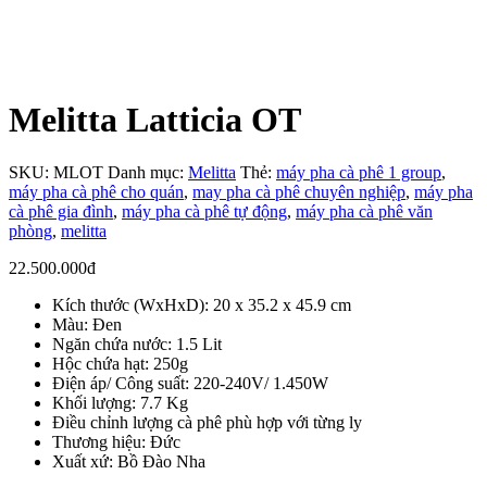
Melitta Latticia OT
SKU:
MLOT
Danh mục:
Melitta
Thẻ:
máy pha cà phê 1 group
,
máy pha cà phê cho quán
,
may pha cà phê chuyên nghiệp
,
máy pha
cà phê gia đình
,
máy pha cà phê tự động
,
máy pha cà phê văn
phòng
,
melitta
22.500.000
đ
Kích thước (WxHxD): 20 x 35.2 x 45.9 cm
Màu: Đen
Ngăn chứa nước: 1.5 Lit
Hộc chứa hạt: 250g
Điện áp/ Công suất: 220-240V/ 1.450W
Khối lượng: 7.7 Kg
Điều chỉnh lượng cà phê phù hợp với từng ly
Thương hiệu: Đức
Xuất xứ: Bồ Đào Nha