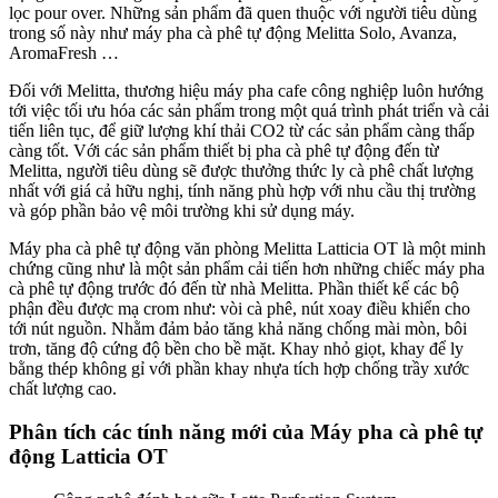
lọc pour over. Những sản phẩm đã quen thuộc với người tiêu dùng
trong số này như máy pha cà phê tự động Melitta Solo, Avanza,
AromaFresh …
Đối với Melitta, thương hiệu máy pha cafe công nghiệp luôn hướng
tới việc tối ưu hóa các sản phẩm trong một quá trình phát triển và cải
tiến liên tục, để giữ lượng khí thải CO2 từ các sản phẩm càng thấp
càng tốt. Với các sản phẩm thiết bị pha cà phê tự động đến từ
Melitta, người tiêu dùng sẽ được thưởng thức ly cà phê chất lượng
nhất với giá cả hữu nghị, tính năng phù hợp với nhu cầu thị trường
và góp phần bảo vệ môi trường khi sử dụng máy.
Máy pha cà phê tự động văn phòng Melitta Latticia OT là một minh
chứng cũng như là một sản phẩm cải tiến hơn những chiếc máy pha
cà phê tự động trước đó đến từ nhà Melitta. Phần thiết kế các bộ
phận đều được mạ crom như: vòi cà phê, nút xoay điều khiển cho
tới nút nguồn. Nhằm đảm bảo tăng khả năng chống mài mòn, bôi
trơn, tăng độ cứng độ bền cho bề mặt. Khay nhỏ giọt, khay để ly
bằng thép không gỉ với phần khay nhựa tích hợp chống trầy xước
chất lượng cao.
Phân tích các tính năng mới của Máy pha cà phê tự
động Latticia OT