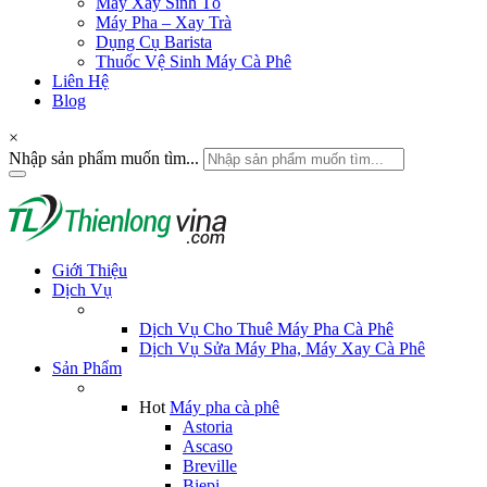
Máy Xay Sinh Tố
Máy Pha – Xay Trà
Dụng Cụ Barista
Thuốc Vệ Sinh Máy Cà Phê
Liên Hệ
Blog
×
Nhập sản phẩm muốn tìm...
Giới Thiệu
Dịch Vụ
Dịch Vụ Cho Thuê Máy Pha Cà Phê
Dịch Vụ Sửa Máy Pha, Máy Xay Cà Phê
Sản Phẩm
Hot
Máy pha cà phê
Astoria
Ascaso
Breville
Biepi