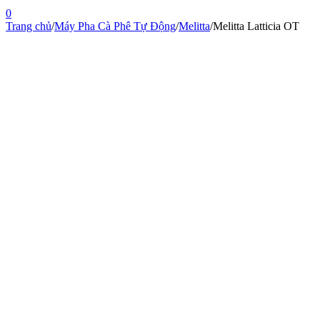
0
Trang chủ
/
Máy Pha Cà Phê Tự Động
/
Melitta
/
Melitta Latticia OT