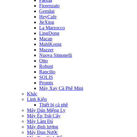
Faema
Fiorenzato
Gemilai
HeyCafe
JieXing
La Marzocco
LingDong
Macap
MahlKonig
Mazzer
Nuova Simonelli
Otto
Robust
Rancilio
SOLIS
Promix
Máy Xay Cà Phê Mini
Khác
Linh Kiện
Thiết bị cà phê
Máy Dán Miệng Ly
Máy Ép Trái Cây
Máy Làm Đá
Máy định lượng
Máy Đun Nước