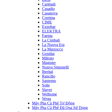
Carimali
Casadio
Casanova
Corrima
CIME
Expobar
ELEKTRA
Faema
La Cimbali
La Nuova Era
La Marzocco
Gemilai
Milesto
Magister
Nouva Simonelli
Iberital
Rancilio
Sanremo
Solis
Slayer
Welhome
Wega
Máy Pha Cà Phê Tự Động
Máy Pha Cà Phê Đã Qua Sử Dụng