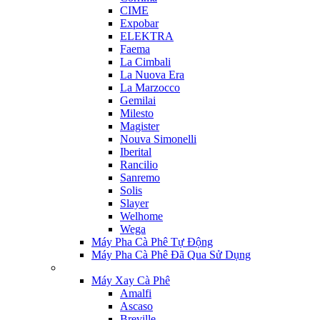
CIME
Expobar
ELEKTRA
Faema
La Cimbali
La Nuova Era
La Marzocco
Gemilai
Milesto
Magister
Nouva Simonelli
Iberital
Rancilio
Sanremo
Solis
Slayer
Welhome
Wega
Máy Pha Cà Phê Tự Động
Máy Pha Cà Phê Đã Qua Sử Dụng
Máy Xay Cà Phê
Amalfi
Ascaso
Breville