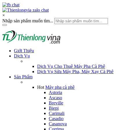
×
Nhập sản phẩm muốn tìm...
Giới Thiệu
Dịch Vụ
Dịch Vụ Cho Thuê Máy Pha Cà Phê
Dịch Vụ Sửa Máy Pha, Máy Xay Cà Phê
Sản Phẩm
Hot
Máy pha cà phê
Astoria
Ascaso
Breville
Biepi
Carimali
Casadio
Casanova
Corrima