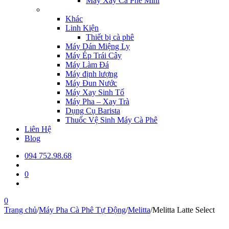
Máy Xay Cà Phê Mini
Khác
Linh Kiện
Thiết bị cà phê
Máy Dán Miệng Ly
Máy Ép Trái Cây
Máy Làm Đá
Máy định lượng
Máy Đun Nước
Máy Xay Sinh Tố
Máy Pha – Xay Trà
Dụng Cụ Barista
Thuốc Vệ Sinh Máy Cà Phê
Liên Hệ
Blog
094 752.98.68
0
0
Trang chủ
/
Máy Pha Cà Phê Tự Động
/
Melitta
/
Melitta Latte Select