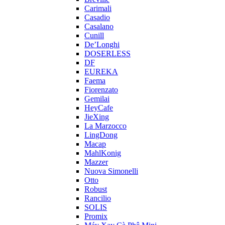
Carimali
Casadio
Casalano
Cunill
De’Longhi
DOSERLESS
DF
EUREKA
Faema
Fiorenzato
Gemilai
HeyCafe
JieXing
La Marzocco
LingDong
Macap
MahlKonig
Mazzer
Nuova Simonelli
Otto
Robust
Rancilio
SOLIS
Promix