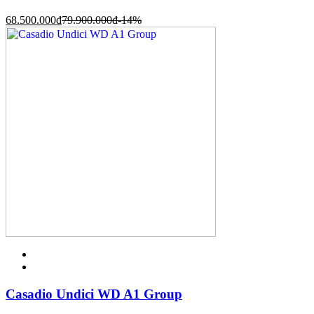
68.500.000
đ
79.900.000
đ
-14%
Casadio Undici WD A1 Group