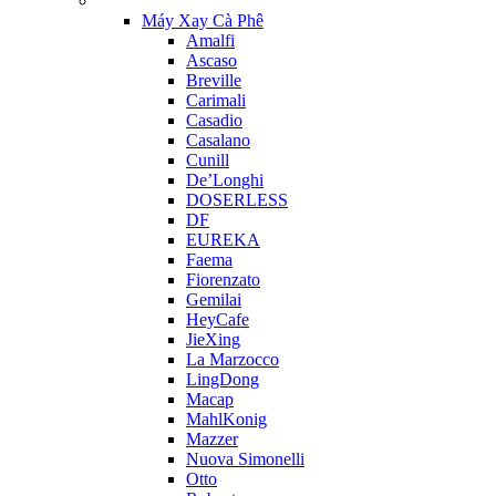
Máy Xay Cà Phê
Amalfi
Ascaso
Breville
Carimali
Casadio
Casalano
Cunill
De’Longhi
DOSERLESS
DF
EUREKA
Faema
Fiorenzato
Gemilai
HeyCafe
JieXing
La Marzocco
LingDong
Macap
MahlKonig
Mazzer
Nuova Simonelli
Otto