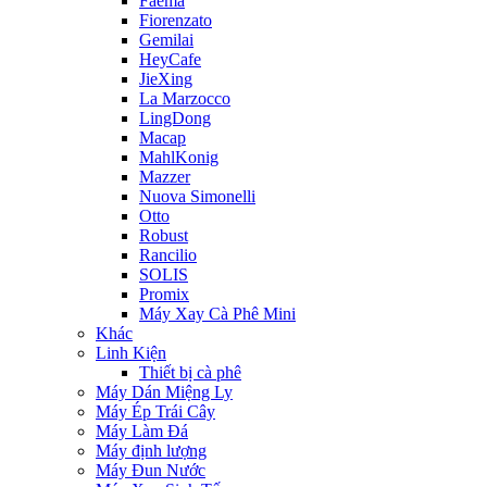
Faema
Fiorenzato
Gemilai
HeyCafe
JieXing
La Marzocco
LingDong
Macap
MahlKonig
Mazzer
Nuova Simonelli
Otto
Robust
Rancilio
SOLIS
Promix
Máy Xay Cà Phê Mini
Khác
Linh Kiện
Thiết bị cà phê
Máy Dán Miệng Ly
Máy Ép Trái Cây
Máy Làm Đá
Máy định lượng
Máy Đun Nước