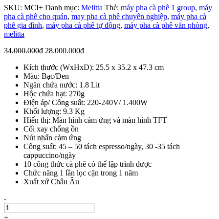
SKU:
MCI+
Danh mục:
Melitta
Thẻ:
máy pha cà phê 1 group
,
máy
pha cà phê cho quán
,
may pha cà phê chuyên nghiệp
,
máy pha cà
phê gia đình
,
máy pha cà phê tự động
,
máy pha cà phê văn phòng
,
melitta
Giá
Giá
34.000.000
đ
28.000.000
đ
gốc
hiện
Kích thước (WxHxD): 25.5 x 35.2 x 47.3 cm
là:
tại
Màu: Bạc/Đen
34.000.000đ.
là:
Ngăn chứa nước: 1.8 Lit
28.000.000đ.
Hộc chứa hạt: 270g
Điện áp/ Công suất: 220-240V/ 1.400W
Khối lượng: 9.3 Kg
Hiển thị: Màn hình cảm ứng và màn hình TFT
Cối xay chống ồn
Nút nhấn cảm ứng
Công suất: 45 – 50 tách espresso/ngày, 30 -35 tách
cappuccino/ngày
10 công thức cà phê có thể lập trình được
Chức năng 1 lần lọc cặn trong 1 năm
Xuất xứ Châu Âu
Số
-
lượng
+