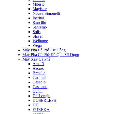
Milesto
Magister
Nouva Simonelli
Iberital
Rancilio
Sanremo
Solis
Slayer
Welhome
Wega
Máy Pha Cà Phê Tự Động
Máy Pha Cà Phê Đã Qua Sử Dụng
Máy Xay Cà Phê
Amalfi
Ascaso
Breville
Carimali
Casadio
Casalano
Cunill
De’Longhi
DOSERLESS
DF
EUREKA