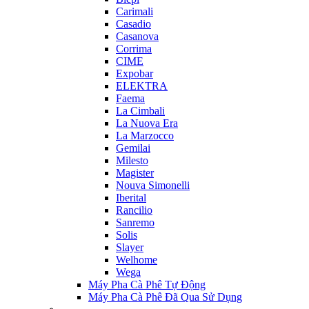
Carimali
Casadio
Casanova
Corrima
CIME
Expobar
ELEKTRA
Faema
La Cimbali
La Nuova Era
La Marzocco
Gemilai
Milesto
Magister
Nouva Simonelli
Iberital
Rancilio
Sanremo
Solis
Slayer
Welhome
Wega
Máy Pha Cà Phê Tự Động
Máy Pha Cà Phê Đã Qua Sử Dụng