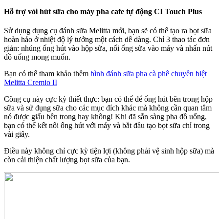
Hỗ trợ vòi hút sữa cho máy pha cafe tự động CI Touch Plus
Sử dụng dụng cụ đánh sữa Melitta mới, bạn sẽ có thể tạo ra bọt sữa
hoàn hảo ở nhiệt độ lý tưởng một cách dễ dàng. Chỉ 3 thao tác đơn
giản: nhúng ống hút vào hộp sữa, nối ống sữa vào máy và nhấn nút
đồ uống mong muốn.
Bạn có thể tham khảo thêm
bình đánh sữa pha cà phê chuyên biệt
Melitta Cremio II
Công cụ này cực kỳ thiết thực: bạn có thể để ống hút bên trong hộp
sữa và sử dụng sữa cho các mục đích khác mà không cần quan tâm
nó được giấu bên trong hay không! Khi đã sẵn sàng pha đồ uống,
bạn có thể kết nối ống hút với máy và bắt đầu tạo bọt sữa chỉ trong
vài giây.
Điều này không chỉ cực kỳ tiện lợi (không phải vệ sinh hộp sữa) mà
còn cải thiện chất lượng bọt sữa của bạn.