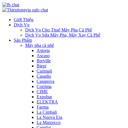
Giới Thiệu
Dịch Vụ
Dịch Vụ Cho Thuê Máy Pha Cà Phê
Dịch Vụ Sửa Máy Pha, Máy Xay Cà Phê
Sản Phẩm
Máy pha cà phê
Astoria
Ascaso
Breville
Biepi
Carimali
Casadio
Casanova
Corrima
CIME
Expobar
ELEKTRA
Faema
La Cimbali
La Nuova Era
La Marzocco
Gemilai