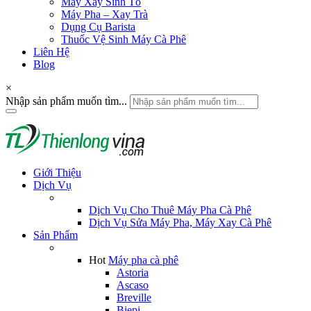
Máy Xay Sinh Tố
Máy Pha – Xay Trà
Dụng Cụ Barista
Thuốc Vệ Sinh Máy Cà Phê
Liên Hệ
Blog
×
Nhập sản phẩm muốn tìm...
Giới Thiệu
Dịch Vụ
Dịch Vụ Cho Thuê Máy Pha Cà Phê
Dịch Vụ Sửa Máy Pha, Máy Xay Cà Phê
Sản Phẩm
Hot
Máy pha cà phê
Astoria
Ascaso
Breville
Biepi