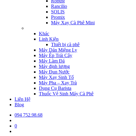
Robust
Rancilio
SOLIS
Promix
Máy Xay Cà Phê Mini
Khác
Linh Kiện
Thiết bị cà phê
Máy Dán Miệng Ly
Máy Ép Trái Cây
Máy Làm Đá
Máy định lượng
Máy Đun Nước
Máy Xay Sinh Tố
Máy Pha – Xay Trà
Dụng Cụ Barista
Thuốc Vệ Sinh Máy Cà Phê
Liên Hệ
Blog
094 752.98.68
0