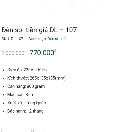
Đèn soi tiền giả DL – 107
SKU:
DL-107
Danh mục:
Đèn soi tiền
770.000
đ
đ
1.000.000
Giá
Giá
gốc
hiện
Điện áp: 220V ~ 50Hz
là:
tại
Kích thước: 265x135x135(mm)
Cân nặng: 800 gram
1.000.000đ.
là:
Màu sắc: Đen
770.000đ.
Xuất xứ: Trung Quốc
Bảo hành: 12 tháng