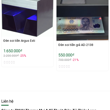
Đèn soi tiền Argus Esti
Đèn soi tiền giả AD-2138
1.650.000
đ
550.000
đ
đ
2.200.000
-25%
đ
700.000
-21%
Liên hệ