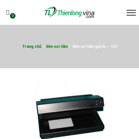
0
Trang chủ
/
Đèn soi tiền
/
Đèn soi tiền giả DL – 107