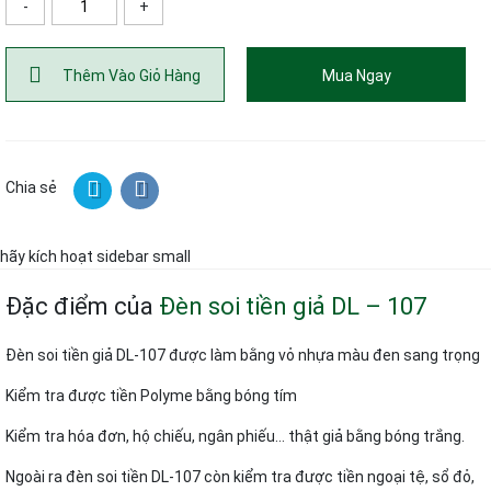
-
+
ố lượng
Thêm Vào Giỏ Hàng
Mua Ngay
Chia sẻ
hãy kích hoạt sidebar small
Đặc điểm của
Đèn soi tiền giả DL – 107
Đèn soi tiền giả DL-107 được làm bằng vỏ nhựa màu đen sang trọng
Kiểm tra được tiền Polyme bằng bóng tím
Kiểm tra hóa đơn, hộ chiếu, ngân phiếu… thật giả bằng bóng trắng.
Ngoài ra đèn soi tiền DL-107 còn kiểm tra được tiền ngoại tệ, sổ đỏ,