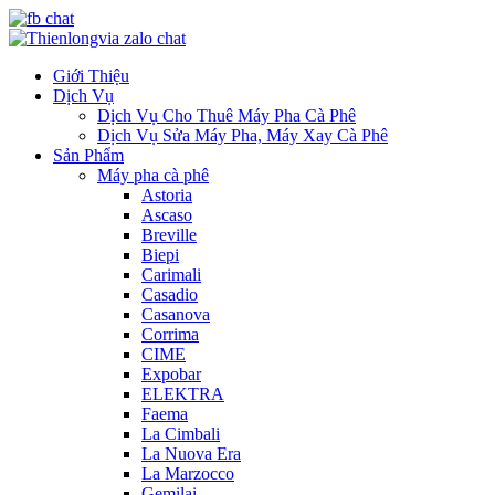
Giới Thiệu
Dịch Vụ
Dịch Vụ Cho Thuê Máy Pha Cà Phê
Dịch Vụ Sửa Máy Pha, Máy Xay Cà Phê
Sản Phẩm
Máy pha cà phê
Astoria
Ascaso
Breville
Biepi
Carimali
Casadio
Casanova
Corrima
CIME
Expobar
ELEKTRA
Faema
La Cimbali
La Nuova Era
La Marzocco
Gemilai