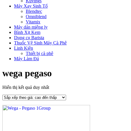
Kuvings
Máy Xay Sinh Tố
Blendtec
Omniblend
Vitamix
Máy dán miệng ly
Bình Xịt Kem
Dụng cụ Barista
Thuốc Vệ Sinh Máy Cà Phê
Linh Kiện
Thiết bị cà phê
Máy Làm Đá
wega pegaso
Hiển thị kết quả duy nhất