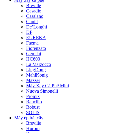
Máy xay cà phê
Breville
Casadio
Casalano
Cunill
De’Longhi
DF
EUREKA
Faema
Fiorenzato
Gemilai
HC600
La Marzocco
LingDong
MahlKonig
Mazzer
Máy Xay Cà Phê Mini
Nuova Simonelli
Promix
Rancilio
Robust
SOLIS
Máy ép trái cây
Breville
Hurom