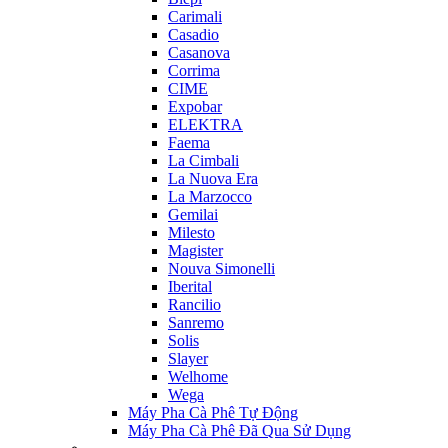
Carimali
Casadio
Casanova
Corrima
CIME
Expobar
ELEKTRA
Faema
La Cimbali
La Nuova Era
La Marzocco
Gemilai
Milesto
Magister
Nouva Simonelli
Iberital
Rancilio
Sanremo
Solis
Slayer
Welhome
Wega
Máy Pha Cà Phê Tự Động
Máy Pha Cà Phê Đã Qua Sử Dụng