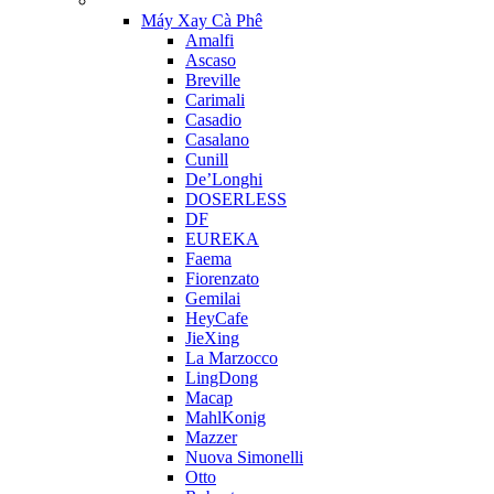
Máy Xay Cà Phê
Amalfi
Ascaso
Breville
Carimali
Casadio
Casalano
Cunill
De’Longhi
DOSERLESS
DF
EUREKA
Faema
Fiorenzato
Gemilai
HeyCafe
JieXing
La Marzocco
LingDong
Macap
MahlKonig
Mazzer
Nuova Simonelli
Otto