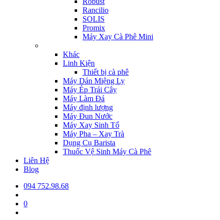
Robust
Rancilio
SOLIS
Promix
Máy Xay Cà Phê Mini
Khác
Linh Kiện
Thiết bị cà phê
Máy Dán Miệng Ly
Máy Ép Trái Cây
Máy Làm Đá
Máy định lượng
Máy Đun Nước
Máy Xay Sinh Tố
Máy Pha – Xay Trà
Dụng Cụ Barista
Thuốc Vệ Sinh Máy Cà Phê
Liên Hệ
Blog
094 752.98.68
0