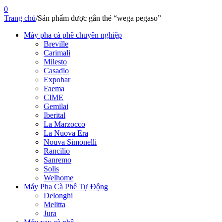
0
Trang chủ
/
Sản phẩm được gắn thẻ “wega pegaso”
Máy pha cà phê chuyên nghiệp
Breville
Carimali
Milesto
Casadio
Expobar
Faema
CIME
Gemilai
Iberital
La Marzocco
La Nuova Era
Nouva Simonelli
Rancilio
Sanremo
Solis
Welhome
Máy Pha Cà Phê Tự Động
Delonghi
Melitta
Jura