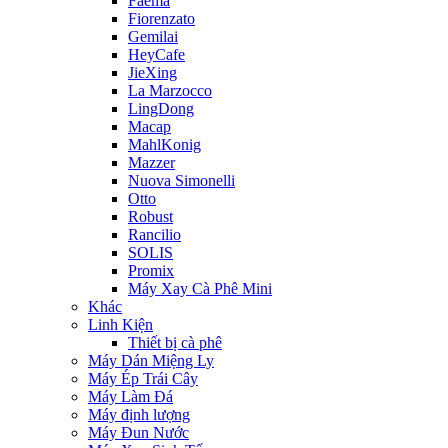
Faema
Fiorenzato
Gemilai
HeyCafe
JieXing
La Marzocco
LingDong
Macap
MahlKonig
Mazzer
Nuova Simonelli
Otto
Robust
Rancilio
SOLIS
Promix
Máy Xay Cà Phê Mini
Khác
Linh Kiện
Thiết bị cà phê
Máy Dán Miệng Ly
Máy Ép Trái Cây
Máy Làm Đá
Máy định lượng
Máy Đun Nước