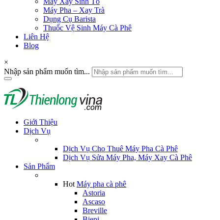
Máy Xay Sinh Tố
Máy Pha – Xay Trà
Dụng Cụ Barista
Thuốc Vệ Sinh Máy Cà Phê
Liên Hệ
Blog
×
Nhập sản phẩm muốn tìm...
Giới Thiệu
Dịch Vụ
Dịch Vụ Cho Thuê Máy Pha Cà Phê
Dịch Vụ Sửa Máy Pha, Máy Xay Cà Phê
Sản Phẩm
Hot
Máy pha cà phê
Astoria
Ascaso
Breville
Biepi