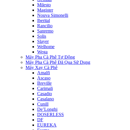
Milesto
Magister
Nouva Simonelli
Iberital
Rancilio
Sanremo
Solis
Slayer
Welhome
Wega
Máy Pha Cà Phê Tự Động
Máy Pha Cà Phê Đã Qua Sử Dụng
Máy Xay Cà Phê
Amalfi
Ascaso
Breville
Carimali
Casadio
Casalano
Cunill
De’Longhi
DOSERLESS
DF
EUREKA