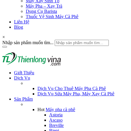
Máy Xay Sinh Tố
Máy Pha – Xay Trà
Dụng Cụ Barista
Thuốc Vệ Sinh Máy Cà Phê
Liên Hệ
Blog
×
Nhập sản phẩm muốn tìm...
Giới Thiệu
Dịch Vụ
Dịch Vụ Cho Thuê Máy Pha Cà Phê
Dịch Vụ Sửa Máy Pha, Máy Xay Cà Phê
Sản Phẩm
Hot
Máy pha cà phê
Astoria
Ascaso
Breville
Biepi