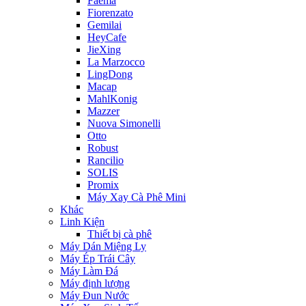
Faema
Fiorenzato
Gemilai
HeyCafe
JieXing
La Marzocco
LingDong
Macap
MahlKonig
Mazzer
Nuova Simonelli
Otto
Robust
Rancilio
SOLIS
Promix
Máy Xay Cà Phê Mini
Khác
Linh Kiện
Thiết bị cà phê
Máy Dán Miệng Ly
Máy Ép Trái Cây
Máy Làm Đá
Máy định lượng
Máy Đun Nước