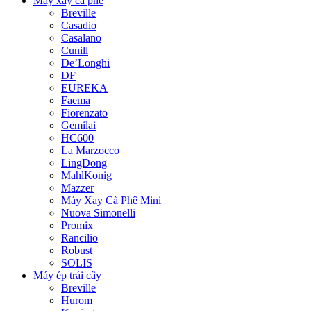
Máy xay cà phê
Breville
Casadio
Casalano
Cunill
De’Longhi
DF
EUREKA
Faema
Fiorenzato
Gemilai
HC600
La Marzocco
LingDong
MahlKonig
Mazzer
Máy Xay Cà Phê Mini
Nuova Simonelli
Promix
Rancilio
Robust
SOLIS
Máy ép trái cây
Breville
Hurom