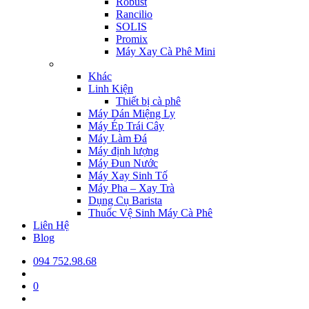
Robust
Rancilio
SOLIS
Promix
Máy Xay Cà Phê Mini
Khác
Linh Kiện
Thiết bị cà phê
Máy Dán Miệng Ly
Máy Ép Trái Cây
Máy Làm Đá
Máy định lượng
Máy Đun Nước
Máy Xay Sinh Tố
Máy Pha – Xay Trà
Dụng Cụ Barista
Thuốc Vệ Sinh Máy Cà Phê
Liên Hệ
Blog
094 752.98.68
0