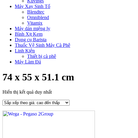
Kuvings
Máy Xay Sinh Tố
Blendtec
Omniblend
Vitamix
Máy dán miệng ly
Bình Xịt Kem
Dụng cụ Barista
Thuốc Vệ Sinh Máy Cà Phê
Linh Kiện
Thiết bị cà phê
Máy Làm Đá
74 x 55 x 51.1 cm
Hiển thị kết quả duy nhất