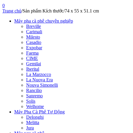
0
Trang chủ
/
Sản phẩm Kích thước
/
74 x 55 x 51.1 cm
Máy pha cà phê chuyên nghiệp
Breville
Carimali
Milesto
Casadio
Expobar
Faema
CIME
Gemilai
Iberital
La Marzocco
La Nuova Era
Nouva Simonelli
Rancilio
Sanremo
Solis
Welhome
Máy Pha Cà Phê Tự Động
Delonghi
Melitta
Jura