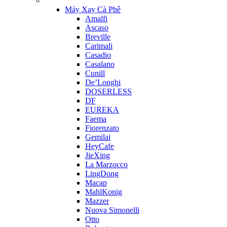
Máy Xay Cà Phê
Amalfi
Ascaso
Breville
Carimali
Casadio
Casalano
Cunill
De’Longhi
DOSERLESS
DF
EUREKA
Faema
Fiorenzato
Gemilai
HeyCafe
JieXing
La Marzocco
LingDong
Macap
MahlKonig
Mazzer
Nuova Simonelli
Otto