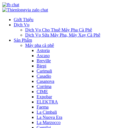
Giới Thiệu
Dịch Vụ
Dịch Vụ Cho Thuê Máy Pha Cà Phê
Dịch Vụ Sửa Máy Pha, Máy Xay Cà Phê
Sản Phẩm
Máy pha cà phê
Astoria
Ascaso
Breville
Biepi
Carimali
Casadio
Casanova
Corrima
CIME
Expobar
ELEKTRA
Faema
La Cimbali
La Nuova Era
La Marzocco
Gemilai