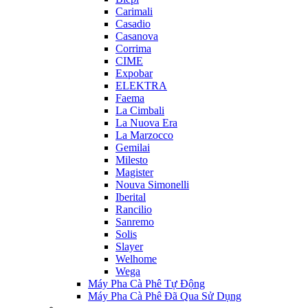
Carimali
Casadio
Casanova
Corrima
CIME
Expobar
ELEKTRA
Faema
La Cimbali
La Nuova Era
La Marzocco
Gemilai
Milesto
Magister
Nouva Simonelli
Iberital
Rancilio
Sanremo
Solis
Slayer
Welhome
Wega
Máy Pha Cà Phê Tự Động
Máy Pha Cà Phê Đã Qua Sử Dụng