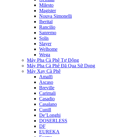
Milesto
Magister
Nouva Simonelli
Iberital
Rancilio
Sanremo
Solis
Slayer
Welhome
Wega
Máy Pha Cà Phê Tự Động
Máy Pha Cà Phê Đã Qua Sử Dụng
Máy Xay Cà Phê
Amalfi
Ascaso
Breville
Carimali
Casadio
Casalano
Cunill
De’Longhi
DOSERLESS
DF
EUREKA