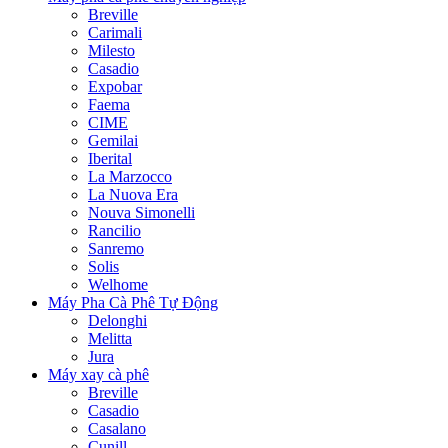
Breville
Carimali
Milesto
Casadio
Expobar
Faema
CIME
Gemilai
Iberital
La Marzocco
La Nuova Era
Nouva Simonelli
Rancilio
Sanremo
Solis
Welhome
Máy Pha Cà Phê Tự Động
Delonghi
Melitta
Jura
Máy xay cà phê
Breville
Casadio
Casalano
Cunill