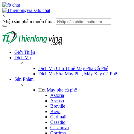
×
Nhập sản phẩm muốn tìm...
Giới Thiệu
Dịch Vụ
Dịch Vụ Cho Thuê Máy Pha Cà Phê
Dịch Vụ Sửa Máy Pha, Máy Xay Cà Phê
Sản Phẩm
Hot
Máy pha cà phê
Astoria
Ascaso
Breville
Biepi
Carimali
Casadio
Casanova
Corrima