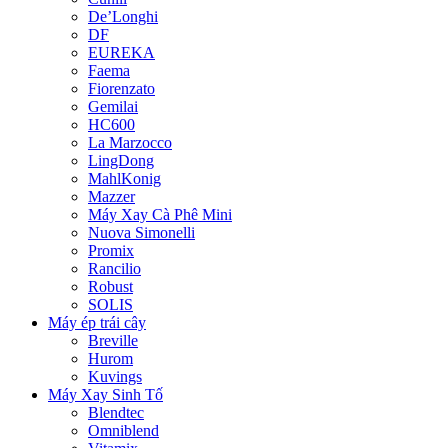
De’Longhi
DF
EUREKA
Faema
Fiorenzato
Gemilai
HC600
La Marzocco
LingDong
MahlKonig
Mazzer
Máy Xay Cà Phê Mini
Nuova Simonelli
Promix
Rancilio
Robust
SOLIS
Máy ép trái cây
Breville
Hurom
Kuvings
Máy Xay Sinh Tố
Blendtec
Omniblend