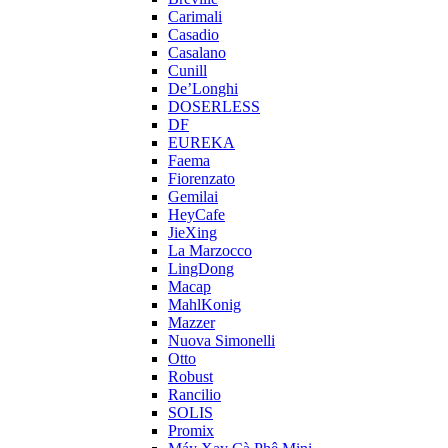
Carimali
Casadio
Casalano
Cunill
De’Longhi
DOSERLESS
DF
EUREKA
Faema
Fiorenzato
Gemilai
HeyCafe
JieXing
La Marzocco
LingDong
Macap
MahlKonig
Mazzer
Nuova Simonelli
Otto
Robust
Rancilio
SOLIS
Promix