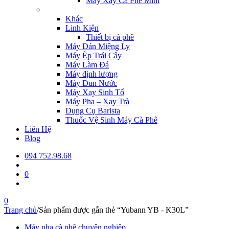
Máy Xay Cà Phê Mini
Khác
Linh Kiện
Thiết bị cà phê
Máy Dán Miệng Ly
Máy Ép Trái Cây
Máy Làm Đá
Máy định lượng
Máy Đun Nước
Máy Xay Sinh Tố
Máy Pha – Xay Trà
Dụng Cụ Barista
Thuốc Vệ Sinh Máy Cà Phê
Liên Hệ
Blog
094 752.98.68
0
0
Trang chủ
/
Sản phẩm được gắn thẻ “Yubann YB - K30L”
Máy pha cà phê chuyên nghiệp