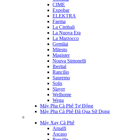
CIME
Expobar
ELEKTRA
Faema
La Cimbali
La Nuova Era
La Marzocco
Gemilai
Milesto
Magister
Nouva Simonelli
Iberital
Rancilio
Sanremo
Solis
Slayer
Welhome
Wega
Máy Pha Cà Phê Tự Động
Máy Pha Cà Phê Đã Qua Sử Dụng
Máy Xay Cà Phê
Amalfi
Ascaso
Breville