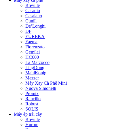
Máy xay cà phê
Breville
Casadio
Casalano
Cunill
De’Longhi
DF
EUREKA
Faema
Fiorenzato
Gemilai
HC600
La Marzocco
LingDong
MahlKonig
Mazzer
Máy Xay Cà Phê Mini
Nuova Simonelli
Promix
Rancilio
Robust
SOLIS
Máy ép trái cây
Breville
Hurom