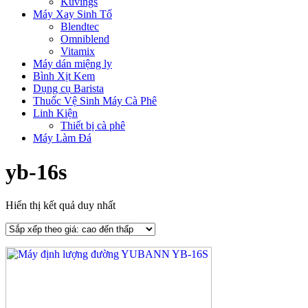
Kuvings
Máy Xay Sinh Tố
Blendtec
Omniblend
Vitamix
Máy dán miệng ly
Bình Xịt Kem
Dụng cụ Barista
Thuốc Vệ Sinh Máy Cà Phê
Linh Kiện
Thiết bị cà phê
Máy Làm Đá
yb-16s
Hiển thị kết quả duy nhất