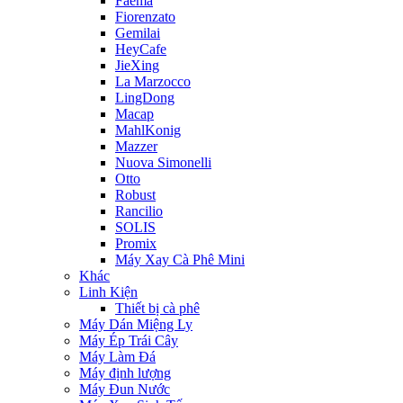
Faema
Fiorenzato
Gemilai
HeyCafe
JieXing
La Marzocco
LingDong
Macap
MahlKonig
Mazzer
Nuova Simonelli
Otto
Robust
Rancilio
SOLIS
Promix
Máy Xay Cà Phê Mini
Khác
Linh Kiện
Thiết bị cà phê
Máy Dán Miệng Ly
Máy Ép Trái Cây
Máy Làm Đá
Máy định lượng
Máy Đun Nước