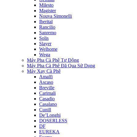
Milesto
Magister
Nouva Simonelli
Iberital
Rancilio
Sanremo
Solis
Slayer
Welhome
Wega
Máy Pha Cà Phê Tự Động
Máy Pha Cà Phê Đã Qua Sử Dụng
Máy Xay Cà Phê
Amalfi
Ascaso
Breville
Carimali
Casadio
Casalano
Cunill
De’Longhi
DOSERLESS
DF
EUREKA