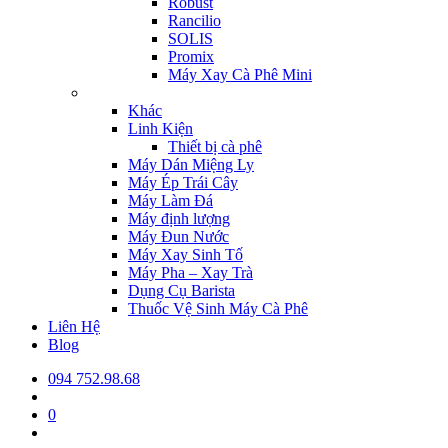
Robust
Rancilio
SOLIS
Promix
Máy Xay Cà Phê Mini
Khác
Linh Kiện
Thiết bị cà phê
Máy Dán Miệng Ly
Máy Ép Trái Cây
Máy Làm Đá
Máy định lượng
Máy Đun Nước
Máy Xay Sinh Tố
Máy Pha – Xay Trà
Dụng Cụ Barista
Thuốc Vệ Sinh Máy Cà Phê
Liên Hệ
Blog
094 752.98.68
0