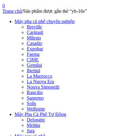
0
Trang chủ
/
Sản phẩm được gắn thẻ “yb-16s”
Máy pha cà phê chuyên nghiệp
Breville
Carimali
Milesto
Casadio
Expobar
Faema
CIME
Gemilai
Iberital
La Marzocco
La Nuova Era
Nouva Simonelli
Rancilio
Sanremo
Solis
Welhome
Máy Pha Cà Phê Tự Động
Delonghi
Melitta
Jura