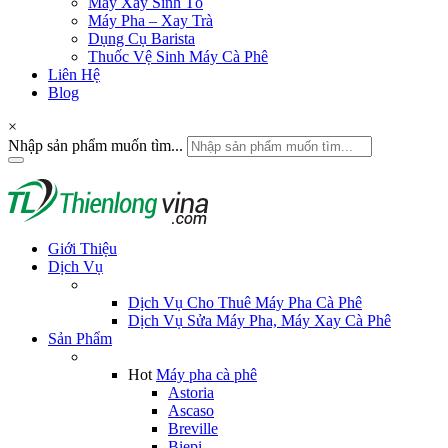
Máy Xay Sinh Tố
Máy Pha – Xay Trà
Dụng Cụ Barista
Thuốc Vệ Sinh Máy Cà Phê
Liên Hệ
Blog
×
Nhập sản phẩm muốn tìm...
Giới Thiệu
Dịch Vụ
Dịch Vụ Cho Thuê Máy Pha Cà Phê
Dịch Vụ Sửa Máy Pha, Máy Xay Cà Phê
Sản Phẩm
Hot
Máy pha cà phê
Astoria
Ascaso
Breville
Biepi