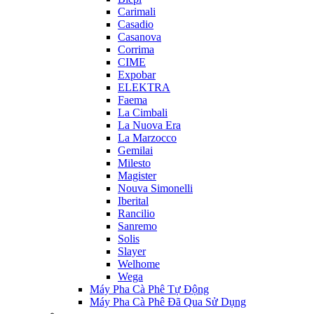
Carimali
Casadio
Casanova
Corrima
CIME
Expobar
ELEKTRA
Faema
La Cimbali
La Nuova Era
La Marzocco
Gemilai
Milesto
Magister
Nouva Simonelli
Iberital
Rancilio
Sanremo
Solis
Slayer
Welhome
Wega
Máy Pha Cà Phê Tự Động
Máy Pha Cà Phê Đã Qua Sử Dụng