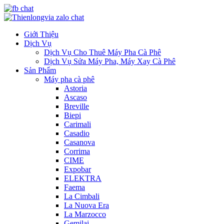
Giới Thiệu
Dịch Vụ
Dịch Vụ Cho Thuê Máy Pha Cà Phê
Dịch Vụ Sửa Máy Pha, Máy Xay Cà Phê
Sản Phẩm
Máy pha cà phê
Astoria
Ascaso
Breville
Biepi
Carimali
Casadio
Casanova
Corrima
CIME
Expobar
ELEKTRA
Faema
La Cimbali
La Nuova Era
La Marzocco
Gemilai