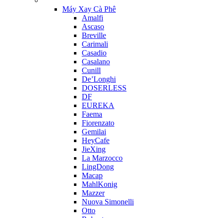
Máy Xay Cà Phê
Amalfi
Ascaso
Breville
Carimali
Casadio
Casalano
Cunill
De’Longhi
DOSERLESS
DF
EUREKA
Faema
Fiorenzato
Gemilai
HeyCafe
JieXing
La Marzocco
LingDong
Macap
MahlKonig
Mazzer
Nuova Simonelli
Otto