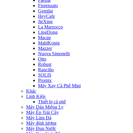
Faema
Fiorenzato
Gemilai
HeyCafe
JieXing
La Marzocco
LingDong
Macap
MahlKonig
Mazzer
Nuova Simonelli
Otto
Robust
Rancilio
SOLIS
Promix
Máy Xay Cà Phê Mini
Khác
Linh Kiện
Thiết bị cà phê
Máy Dán Miệng Ly
Máy Ép Trái Cây
Máy Làm Đá
Máy định lượng
Máy Đun Nước