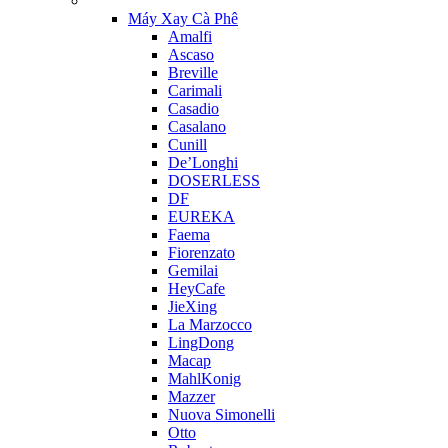
Máy Xay Cà Phê
Amalfi
Ascaso
Breville
Carimali
Casadio
Casalano
Cunill
De’Longhi
DOSERLESS
DF
EUREKA
Faema
Fiorenzato
Gemilai
HeyCafe
JieXing
La Marzocco
LingDong
Macap
MahlKonig
Mazzer
Nuova Simonelli
Otto