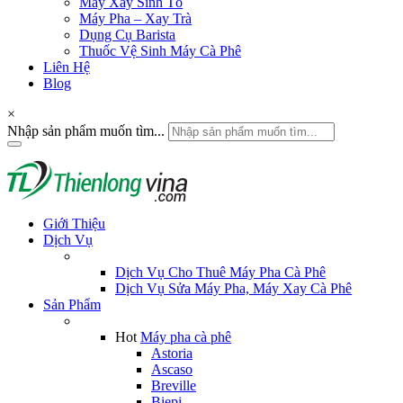
Máy Xay Sinh Tố
Máy Pha – Xay Trà
Dụng Cụ Barista
Thuốc Vệ Sinh Máy Cà Phê
Liên Hệ
Blog
×
Nhập sản phẩm muốn tìm...
Giới Thiệu
Dịch Vụ
Dịch Vụ Cho Thuê Máy Pha Cà Phê
Dịch Vụ Sửa Máy Pha, Máy Xay Cà Phê
Sản Phẩm
Hot
Máy pha cà phê
Astoria
Ascaso
Breville
Biepi