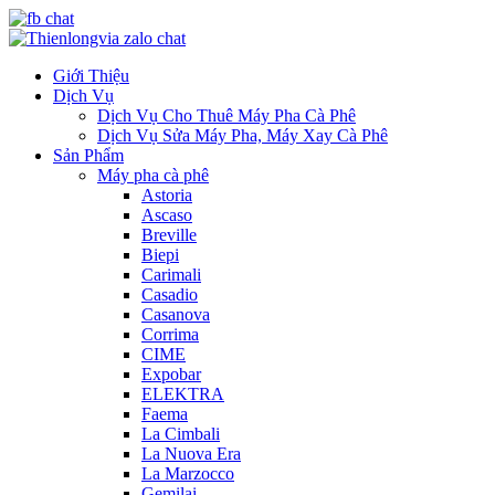
Giới Thiệu
Dịch Vụ
Dịch Vụ Cho Thuê Máy Pha Cà Phê
Dịch Vụ Sửa Máy Pha, Máy Xay Cà Phê
Sản Phẩm
Máy pha cà phê
Astoria
Ascaso
Breville
Biepi
Carimali
Casadio
Casanova
Corrima
CIME
Expobar
ELEKTRA
Faema
La Cimbali
La Nuova Era
La Marzocco
Gemilai