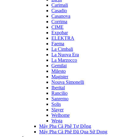
Carimali
Casadio
Casanova
Corrima
CIME
Expobar
ELEKTRA
Faema
La Cimbali
La Nuova Era
La Marzocco
Gemilai
Milesto
Magister
Nouva Simonelli
Iberital
Rancilio
Sanremo
Solis
Slayer
Welhome
Wega
Máy Pha Cà Phê Tự Động
Máy Pha Cà Phê Đã Qua Sử Dụng