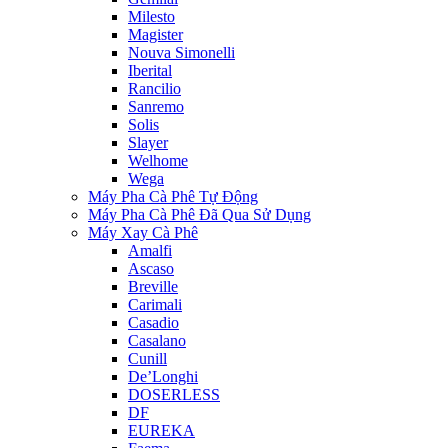
Milesto
Magister
Nouva Simonelli
Iberital
Rancilio
Sanremo
Solis
Slayer
Welhome
Wega
Máy Pha Cà Phê Tự Động
Máy Pha Cà Phê Đã Qua Sử Dụng
Máy Xay Cà Phê
Amalfi
Ascaso
Breville
Carimali
Casadio
Casalano
Cunill
De’Longhi
DOSERLESS
DF
EUREKA