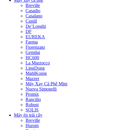
Máy xay cà phê
Breville
Casadio
Casalano
Cunill
De’Longhi
DF
EUREKA
Faema
Fiorenzato
Gemilai
HC600
La Marzocco
LingDong
MahlKonig
Mazzer
Máy Xay Cà Phê Mini
Nuova Simonelli
Promix
Rancilio
Robust
SOLIS
Máy ép trái cây
Breville
Hurom