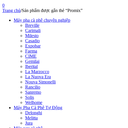
0
Trang chủ
/
Sản phẩm được gắn thẻ “Promix”
Máy pha cà phê chuyên nghiệp
Breville
Carimali
Milesto
Casadio
Expobar
Faema
CIME
Gemilai
Iberital
La Marzocco
La Nuova Era
Nouva Simonelli
Rancilio
Sanremo
Solis
Welhome
Máy Pha Cà Phê Tự Động
Delonghi
Melitta
Jura