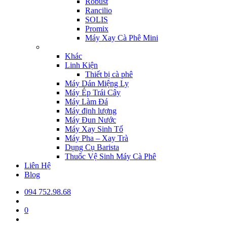
Robust
Rancilio
SOLIS
Promix
Máy Xay Cà Phê Mini
Khác
Linh Kiện
Thiết bị cà phê
Máy Dán Miệng Ly
Máy Ép Trái Cây
Máy Làm Đá
Máy định lượng
Máy Đun Nước
Máy Xay Sinh Tố
Máy Pha – Xay Trà
Dụng Cụ Barista
Thuốc Vệ Sinh Máy Cà Phê
Liên Hệ
Blog
094 752.98.68
0