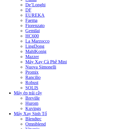
De’Longhi
DF
EUREKA
Faema
Fiorenzato
Gemilai
HC600
La Marzocco
LingDong
MahlKonig
Mazzer
Máy Xay Cà Phê Mini
Nuova Simonelli
Promix
Rancilio
Robust
SOLIS
Máy ép trái cây
Breville
Hurom
Kuvings
Máy Xay Sinh Tố
Blendtec
Omniblend