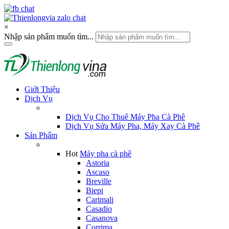
×
Nhập sản phẩm muốn tìm...
Giới Thiệu
Dịch Vụ
Dịch Vụ Cho Thuê Máy Pha Cà Phê
Dịch Vụ Sửa Máy Pha, Máy Xay Cà Phê
Sản Phẩm
Hot
Máy pha cà phê
Astoria
Ascaso
Breville
Biepi
Carimali
Casadio
Casanova
Corrima