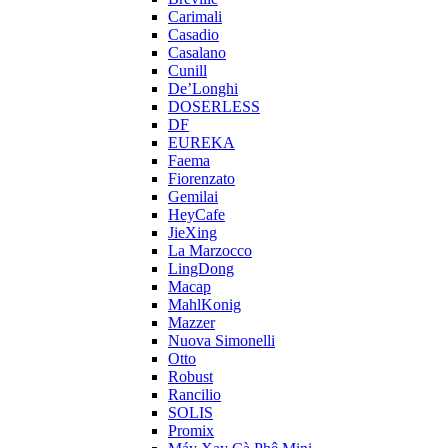
Carimali
Casadio
Casalano
Cunill
De’Longhi
DOSERLESS
DF
EUREKA
Faema
Fiorenzato
Gemilai
HeyCafe
JieXing
La Marzocco
LingDong
Macap
MahlKonig
Mazzer
Nuova Simonelli
Otto
Robust
Rancilio
SOLIS
Promix