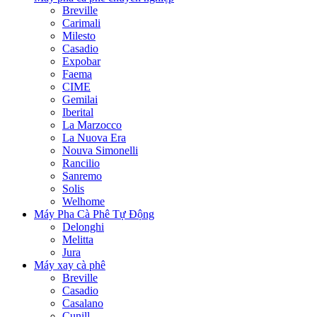
Breville
Carimali
Milesto
Casadio
Expobar
Faema
CIME
Gemilai
Iberital
La Marzocco
La Nuova Era
Nouva Simonelli
Rancilio
Sanremo
Solis
Welhome
Máy Pha Cà Phê Tự Động
Delonghi
Melitta
Jura
Máy xay cà phê
Breville
Casadio
Casalano
Cunill