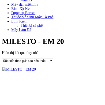
Vitamix
Máy dán miệng ly
Bình Xịt Kem
Dụng cụ Barista
Thuốc Vệ Sinh Máy Cà Phê
Linh Kiện
Thiết bị cà phê
Máy Làm Đá
MILESTO - EM 20
Hiển thị kết quả duy nhất