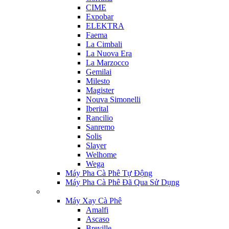
CIME
Expobar
ELEKTRA
Faema
La Cimbali
La Nuova Era
La Marzocco
Gemilai
Milesto
Magister
Nouva Simonelli
Iberital
Rancilio
Sanremo
Solis
Slayer
Welhome
Wega
Máy Pha Cà Phê Tự Động
Máy Pha Cà Phê Đã Qua Sử Dụng
Máy Xay Cà Phê
Amalfi
Ascaso
Breville