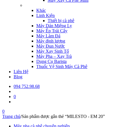
Máy Xay Cà Phê Mini
Khác
Linh Kiện
Thiết bị cà phê
Máy Dán Miệng Ly
Máy Ép Trái Cây
Máy Làm Đá
Máy định lượng
Máy Đun Nước
Máy Xay Sinh Tố
Máy Pha – Xay Trà
Dụng Cụ Barista
Thuốc Vệ Sinh Máy Cà Phê
Liên Hệ
Blog
094 752.98.68
0
0
Trang chủ
/
Sản phẩm được gắn thẻ “MILESTO - EM 20”
Máy pha cà phê chuyên nghiệp