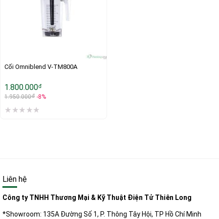
Cối Omniblend V-TM800A
1.800.000
đ
đ
1.950.000
-8%
Liên hệ
Công ty TNHH Thương Mại & Kỹ Thuật Điện Tử Thiên Long
*Showroom: 135A Đường Số 1, P. Thông Tây Hội, TP Hồ Chí Minh