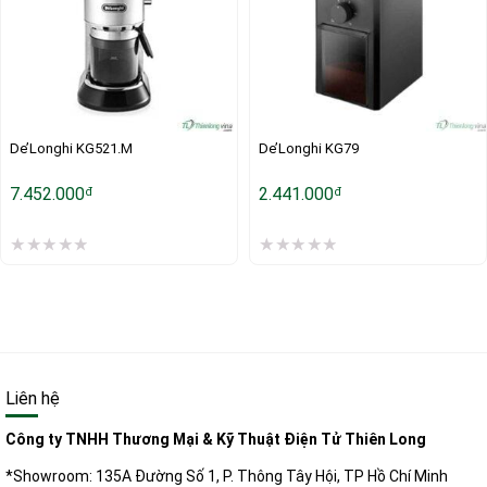
De’Longhi KG521.M
De’Longhi KG79
7.452.000
2.441.000
đ
đ
Liên hệ
Công ty TNHH Thương Mại & Kỹ Thuật Điện Tử Thiên Long
*Showroom: 135A Đường Số 1, P. Thông Tây Hội, TP Hồ Chí Minh