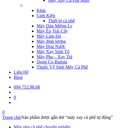
Máy Xay Cà Phê Mini
Khác
Linh Kiện
Thiết bị cà phê
Máy Dán Miệng Ly
Máy Ép Trái Cây
Máy Làm Đá
Máy định lượng
Máy Đun Nước
Máy Xay Sinh Tố
Máy Pha – Xay Trà
Dụng Cụ Barista
Thuốc Vệ Sinh Máy Cà Phê
Liên Hệ
Blog
094 752.98.68
0
0
Trang chủ
/
Sản phẩm được gắn thẻ “máy xay cà phê tự động”
Máy pha cà phê chuyên nghiệp