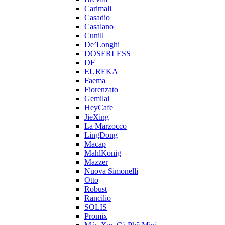
Carimali
Casadio
Casalano
Cunill
De’Longhi
DOSERLESS
DF
EUREKA
Faema
Fiorenzato
Gemilai
HeyCafe
JieXing
La Marzocco
LingDong
Macap
MahlKonig
Mazzer
Nuova Simonelli
Otto
Robust
Rancilio
SOLIS
Promix