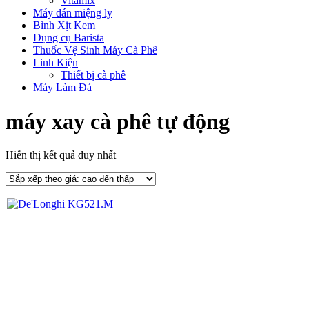
Vitamix
Máy dán miệng ly
Bình Xịt Kem
Dụng cụ Barista
Thuốc Vệ Sinh Máy Cà Phê
Linh Kiện
Thiết bị cà phê
Máy Làm Đá
máy xay cà phê tự động
Hiển thị kết quả duy nhất