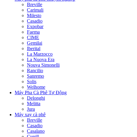
Breville
Carimali
Milesto
Casadio
Expobar
Faema
CIME
Gemilai
Iberital
La Marzocco
La Nuova Era
Nouva Simonelli
Rancilio
Sanremo
Solis
Welhome
Máy Pha Cà Phê Tự Động
Delonghi
Melitta
Jura
Máy xay cà phê
Breville
Casadio
Casalano
Cunill