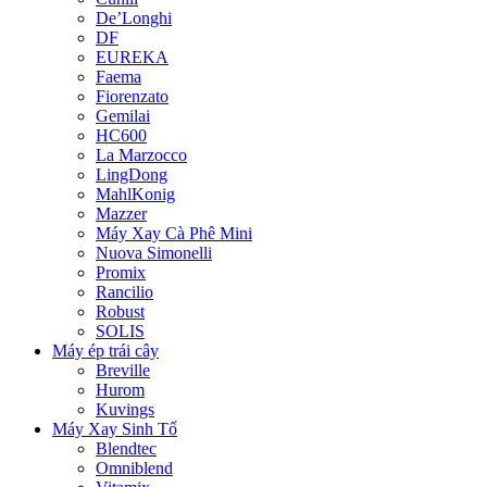
De’Longhi
DF
EUREKA
Faema
Fiorenzato
Gemilai
HC600
La Marzocco
LingDong
MahlKonig
Mazzer
Máy Xay Cà Phê Mini
Nuova Simonelli
Promix
Rancilio
Robust
SOLIS
Máy ép trái cây
Breville
Hurom
Kuvings
Máy Xay Sinh Tố
Blendtec
Omniblend