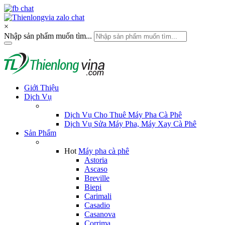
×
Nhập sản phẩm muốn tìm...
Giới Thiệu
Dịch Vụ
Dịch Vụ Cho Thuê Máy Pha Cà Phê
Dịch Vụ Sửa Máy Pha, Máy Xay Cà Phê
Sản Phẩm
Hot
Máy pha cà phê
Astoria
Ascaso
Breville
Biepi
Carimali
Casadio
Casanova
Corrima