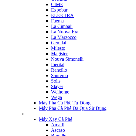
CIME
Expobar
ELEKTRA
Faema
La Cimbali
La Nuova Era
La Marzocco
Gemilai
Milesto
Magister
Nouva Simonelli
Iberital
Rancilio
Sanremo
Solis
Slayer
Welhome
Wega
Máy Pha Cà Phê Tự Động
Máy Pha Cà Phê Đã Qua Sử Dụng
Máy Xay Cà Phê
Amalfi
Ascaso
Breville