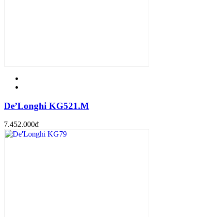
De’Longhi KG521.M
7.452.000
đ