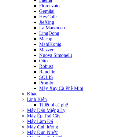
Faema
Fiorenzato
Gemilai
HeyCafe
JieXing
La Marzocco
LingDong
Macap
MahlKonig
Mazzer
Nuova Simonelli
Otto
Robust
Rancilio
SOLIS
Promix
Máy Xay Cà Phê Mini
Khác
Linh Kiện
Thiết bị cà phê
Máy Dán Miệng Ly
Máy Ép Trái Cây
Máy Làm Đá
Máy định lượng
Máy Đun Nước