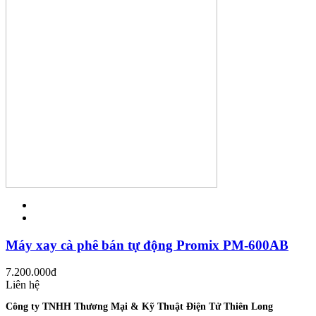
Máy xay cà phê bán tự động Promix PM-600AB
7.200.000
đ
Liên hệ
Công ty TNHH Thương Mại & Kỹ Thuật Điện Tử Thiên Long