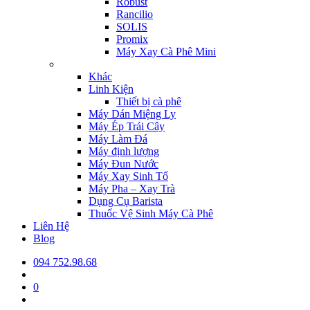
Robust
Rancilio
SOLIS
Promix
Máy Xay Cà Phê Mini
Khác
Linh Kiện
Thiết bị cà phê
Máy Dán Miệng Ly
Máy Ép Trái Cây
Máy Làm Đá
Máy định lượng
Máy Đun Nước
Máy Xay Sinh Tố
Máy Pha – Xay Trà
Dụng Cụ Barista
Thuốc Vệ Sinh Máy Cà Phê
Liên Hệ
Blog
094 752.98.68
0