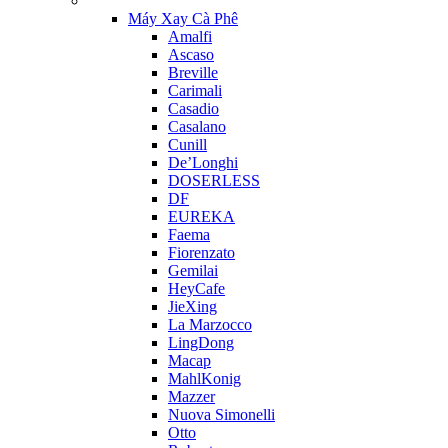
Máy Xay Cà Phê
Amalfi
Ascaso
Breville
Carimali
Casadio
Casalano
Cunill
De’Longhi
DOSERLESS
DF
EUREKA
Faema
Fiorenzato
Gemilai
HeyCafe
JieXing
La Marzocco
LingDong
Macap
MahlKonig
Mazzer
Nuova Simonelli
Otto