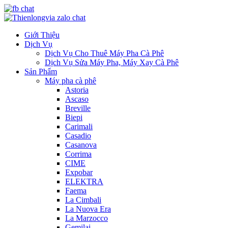
Giới Thiệu
Dịch Vụ
Dịch Vụ Cho Thuê Máy Pha Cà Phê
Dịch Vụ Sửa Máy Pha, Máy Xay Cà Phê
Sản Phẩm
Máy pha cà phê
Astoria
Ascaso
Breville
Biepi
Carimali
Casadio
Casanova
Corrima
CIME
Expobar
ELEKTRA
Faema
La Cimbali
La Nuova Era
La Marzocco
Gemilai