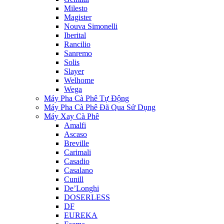
Milesto
Magister
Nouva Simonelli
Iberital
Rancilio
Sanremo
Solis
Slayer
Welhome
Wega
Máy Pha Cà Phê Tự Động
Máy Pha Cà Phê Đã Qua Sử Dụng
Máy Xay Cà Phê
Amalfi
Ascaso
Breville
Carimali
Casadio
Casalano
Cunill
De’Longhi
DOSERLESS
DF
EUREKA