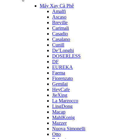
Máy Xay Cà Phê
Amalfi
Ascaso
Breville
Carimali
Casadio
Casalano
Cunill
De’Longhi
DOSERLESS
DF
EUREKA
Faema
Fiorenzato
Gemilai
HeyCafe
JieXing
La Marzocco
LingDong
Macap
MahlKonig
Mazzer
Nuova Simonelli
Otto