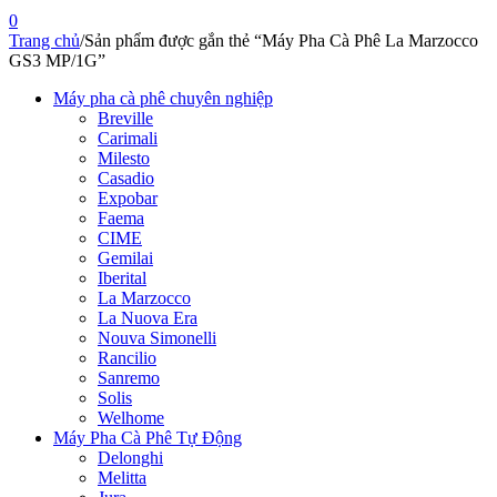
0
Trang chủ
/
Sản phẩm được gắn thẻ “Máy Pha Cà Phê La Marzocco
GS3 MP/1G”
Máy pha cà phê chuyên nghiệp
Breville
Carimali
Milesto
Casadio
Expobar
Faema
CIME
Gemilai
Iberital
La Marzocco
La Nuova Era
Nouva Simonelli
Rancilio
Sanremo
Solis
Welhome
Máy Pha Cà Phê Tự Động
Delonghi
Melitta