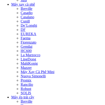
Jura
Máy xay cà phê
Breville
Casadio
Casalano
Cunill
De’Longhi
DF
EUREKA
Faema
Fiorenzato
Gemilai
HC600
La Marzocco
LingDong
MahlKonig
Mazzer
Máy Xay Cà Phê Mini
Nuova Simonelli
Promix
Rancilio
Robust
SOLIS
Máy ép trái cây
Breville