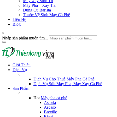
Máy Xay Sinh Tố
Máy Pha – Xay Trà
Dụng Cụ Barista
Thuốc Vệ Sinh Máy Cà Phê
Liên Hệ
Blog
×
Nhập sản phẩm muốn tìm...
Giới Thiệu
Dịch Vụ
Dịch Vụ Cho Thuê Máy Pha Cà Phê
Dịch Vụ Sửa Máy Pha, Máy Xay Cà Phê
Sản Phẩm
Hot
Máy pha cà phê
Astoria
Ascaso
Breville
Biepi