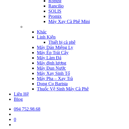
Robust
Rancilio
SOLIS
Promix
Máy Xay Cà Phê Mini
Khác
Linh Kiện
Thiết bị cà phê
Máy Dán Miệng Ly
Máy Ép Trái Cây
Máy Làm Đá
Máy định lượng
Máy Đun Nước
Máy Xay Sinh Tố
Máy Pha – Xay Trà
Dụng Cụ Barista
Thuốc Vệ Sinh Máy Cà Phê
Liên Hệ
Blog
094 752.98.68
0