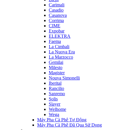
Carimali
Casadio
Casanova
Corrima
CIME
Expobar
ELEKTRA
Faema
La Cimbali
La Nuova Era
La Marzocco
Gemilai
Milesto
Magister
Nouva Simonelli
Iberital
Rancilio
Sanremo
Solis
Slayer
Welhome
Wega
Máy Pha Cà Phê Tự Động
Máy Pha Cà Phê Đã Qua Sử Dụng