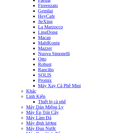
Faema
Fiorenzato
Gemilai
HeyCafe
JieXing
La Marzocco
LingDong
Macap
MahlKonig
Mazzer
Nuova Simonelli
Otto
Robust
Rancilio
SOLIS
Promix
Máy Xay Cà Phê Mini
Khác
Linh Kiện
Thiết bị cà phê
Máy Dán Miệng Ly
Máy Ép Trái Cây
Máy Làm Đá
Máy định lượng
Máy Đun Nước