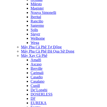
Milesto
Magister
Nouva Simonelli
Iberital
Rancilio
Sanremo
Solis
Slayer
Welhome
Wega
Máy Pha Cà Phê Tự Động
Máy Pha Cà Phê Đã Qua Sử Dụng
Máy Xay Cà Phê
Amalfi
Ascaso
Breville
Carimali
Casadio
Casalano
Cunill
De’Longhi
DOSERLESS
DF
EUREKA