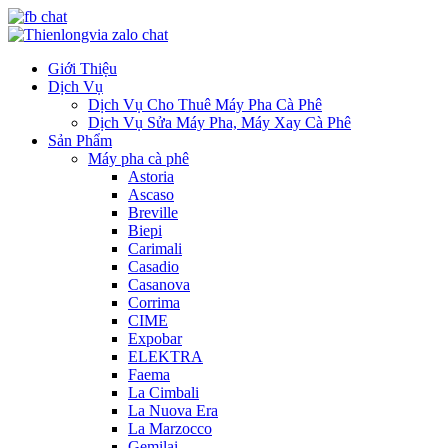
Giới Thiệu
Dịch Vụ
Dịch Vụ Cho Thuê Máy Pha Cà Phê
Dịch Vụ Sửa Máy Pha, Máy Xay Cà Phê
Sản Phẩm
Máy pha cà phê
Astoria
Ascaso
Breville
Biepi
Carimali
Casadio
Casanova
Corrima
CIME
Expobar
ELEKTRA
Faema
La Cimbali
La Nuova Era
La Marzocco
Gemilai