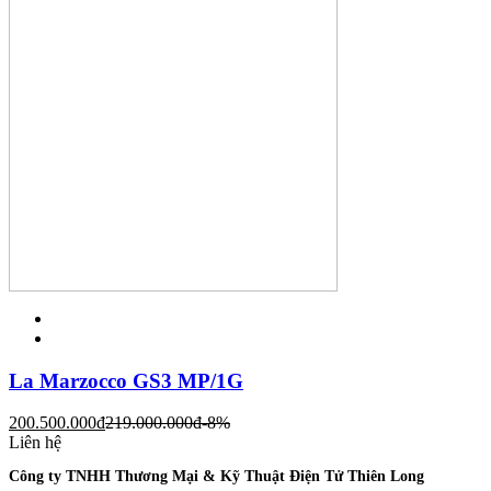
La Marzocco GS3 MP/1G
200.500.000
đ
219.000.000
đ
-8%
Liên hệ
Công ty TNHH Thương Mại & Kỹ Thuật Điện Tử Thiên Long