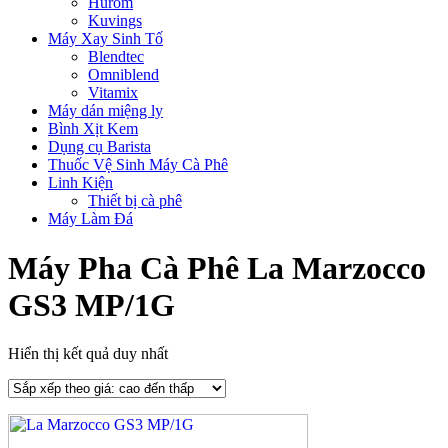
Hurom
Kuvings
Máy Xay Sinh Tố
Blendtec
Omniblend
Vitamix
Máy dán miệng ly
Bình Xịt Kem
Dụng cụ Barista
Thuốc Vệ Sinh Máy Cà Phê
Linh Kiện
Thiết bị cà phê
Máy Làm Đá
Máy Pha Cà Phê La Marzocco
GS3 MP/1G
Hiển thị kết quả duy nhất