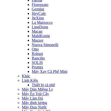
Faema
Fiorenzato
Gemilai
HeyCafe
JieXing
La Marzocco
LingDong
Macap
MahlKonig
Mazzer
Nuova Simonelli
Otto
Robust
Rancilio
SOLIS
Promix
Máy Xay Cà Phê Mini
Khác
Linh Kiện
Thiết bị cà phê
Máy Dán Miệng Ly
Máy Ép Trái Cây
Máy Làm Đá
Máy định lượng
Máy Đun Nước