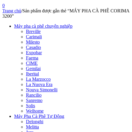
0
Trang chủ
/
Sản phẩm được gắn thẻ “MÁY PHA CÀ PHÊ CORIMA
3200”
Máy pha cà phê chuyên nghiệp
Breville
Carimali
Milesto
Casadio
Expobar
Faema
CIME
Gemilai
Iberital
La Marzocco
La Nuova Era
Nouva Simonelli
Rancilio
Sanremo
Solis
Welhome
Máy Pha Cà Phê Tự Động
Delonghi
Melitta