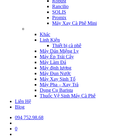
Robust
Rancilio
SOLIS
Promix
Máy Xay Cà Phê Mini
Khác
Linh Kiện
Thiết bị cà phê
Máy Dán Miệng Ly
Máy Ép Trái Cây
Máy Làm Đá
Máy định lượng
Máy Đun Nước
Máy Xay Sinh Tố
Máy Pha – Xay Trà
Dụng Cụ Barista
Thuốc Vệ Sinh Máy Cà Phê
Liên Hệ
Blog
094 752.98.68
0