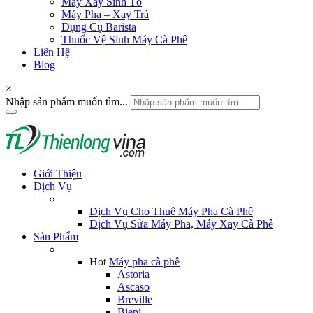
Máy Xay Sinh Tố
Máy Pha – Xay Trà
Dụng Cụ Barista
Thuốc Vệ Sinh Máy Cà Phê
Liên Hệ
Blog
×
Nhập sản phẩm muốn tìm...
Giới Thiệu
Dịch Vụ
Dịch Vụ Cho Thuê Máy Pha Cà Phê
Dịch Vụ Sửa Máy Pha, Máy Xay Cà Phê
Sản Phẩm
Hot
Máy pha cà phê
Astoria
Ascaso
Breville
Biepi