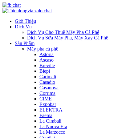
Giới Thiệu
Dịch Vụ
Dịch Vụ Cho Thuê Máy Pha Cà Phê
Dịch Vụ Sửa Máy Pha, Máy Xay Cà Phê
Sản Phẩm
Máy pha cà phê
Astoria
Ascaso
Breville
Biepi
Carimali
Casadio
Casanova
Corrima
CIME
Expobar
ELEKTRA
Faema
La Cimbali
La Nuova Era
La Marzocco
Gemilai