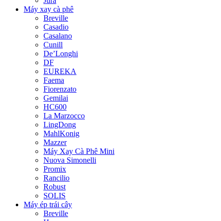
Jura
Máy xay cà phê
Breville
Casadio
Casalano
Cunill
De’Longhi
DF
EUREKA
Faema
Fiorenzato
Gemilai
HC600
La Marzocco
LingDong
MahlKonig
Mazzer
Máy Xay Cà Phê Mini
Nuova Simonelli
Promix
Rancilio
Robust
SOLIS
Máy ép trái cây
Breville