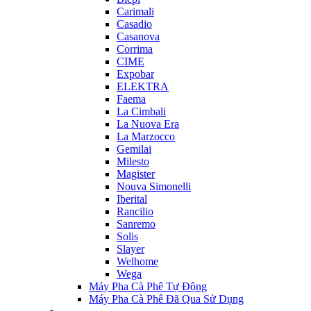
Carimali
Casadio
Casanova
Corrima
CIME
Expobar
ELEKTRA
Faema
La Cimbali
La Nuova Era
La Marzocco
Gemilai
Milesto
Magister
Nouva Simonelli
Iberital
Rancilio
Sanremo
Solis
Slayer
Welhome
Wega
Máy Pha Cà Phê Tự Động
Máy Pha Cà Phê Đã Qua Sử Dụng