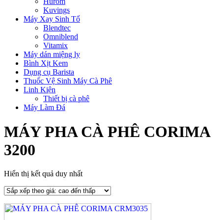
Hurom
Kuvings
Máy Xay Sinh Tố
Blendtec
Omniblend
Vitamix
Máy dán miệng ly
Bình Xịt Kem
Dụng cụ Barista
Thuốc Vệ Sinh Máy Cà Phê
Linh Kiện
Thiết bị cà phê
Máy Làm Đá
MÁY PHA CÀ PHÊ CORIMA
3200
Hiển thị kết quả duy nhất