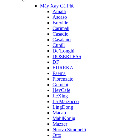
Máy Xay Cà Phê
Amalfi
Ascaso
Breville
Carimali
Casadio
Casalano
Cunill
De’Longhi
DOSERLESS
DF
EUREKA
Faema
Fiorenzato
Gemilai
HeyCafe
JieXing
La Marzocco
LingDong
Macap
MahlKonig
Mazzer
Nuova Simonelli
Otto