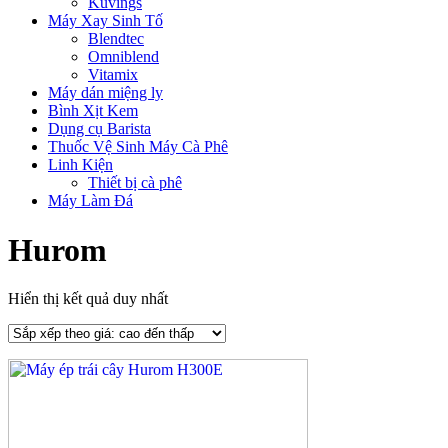
Kuvings
Máy Xay Sinh Tố
Blendtec
Omniblend
Vitamix
Máy dán miệng ly
Bình Xịt Kem
Dụng cụ Barista
Thuốc Vệ Sinh Máy Cà Phê
Linh Kiện
Thiết bị cà phê
Máy Làm Đá
Hurom
Hiển thị kết quả duy nhất