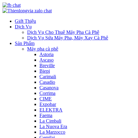
Giới Thiệu
Dịch Vụ
Dịch Vụ Cho Thuê Máy Pha Cà Phê
Dịch Vụ Sửa Máy Pha, Máy Xay Cà Phê
Sản Phẩm
Máy pha cà phê
Astoria
Ascaso
Breville
Biepi
Carimali
Casadio
Casanova
Corrima
CIME
Expobar
ELEKTRA
Faema
La Cimbali
La Nuova Era
La Marzocco
Gemilai