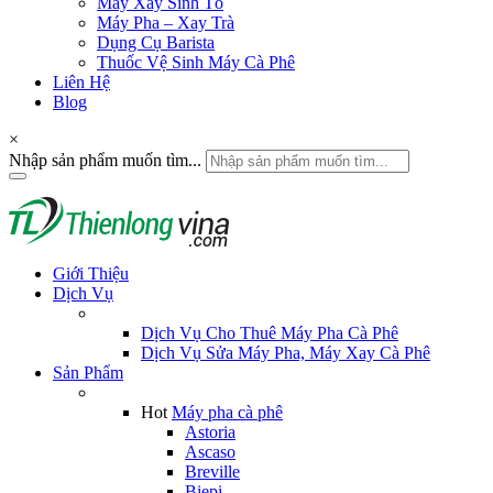
Máy Xay Sinh Tố
Máy Pha – Xay Trà
Dụng Cụ Barista
Thuốc Vệ Sinh Máy Cà Phê
Liên Hệ
Blog
×
Nhập sản phẩm muốn tìm...
Giới Thiệu
Dịch Vụ
Dịch Vụ Cho Thuê Máy Pha Cà Phê
Dịch Vụ Sửa Máy Pha, Máy Xay Cà Phê
Sản Phẩm
Hot
Máy pha cà phê
Astoria
Ascaso
Breville
Biepi