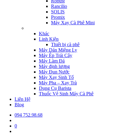
Robust
Rancilio
SOLIS
Promix
Máy Xay Cà Phê Mini
Khác
Linh Kiện
Thiết bị cà phê
Máy Dán Miệng Ly
Máy Ép Trái Cây
Máy Làm Đá
Máy định lượng
Máy Đun Nước
Máy Xay Sinh Tố
Máy Pha – Xay Trà
Dụng Cụ Barista
Thuốc Vệ Sinh Máy Cà Phê
Liên Hệ
Blog
094 752.98.68
0