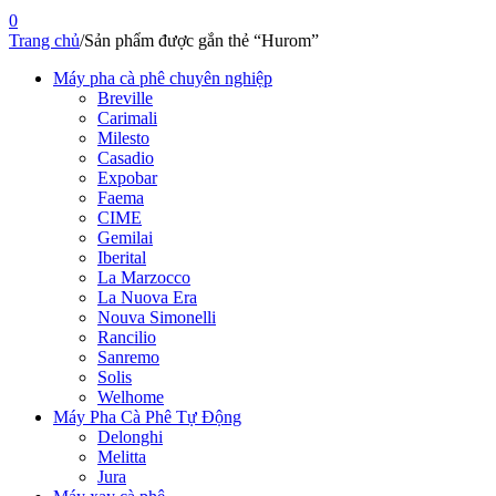
0
Trang chủ
/
Sản phẩm được gắn thẻ “Hurom”
Máy pha cà phê chuyên nghiệp
Breville
Carimali
Milesto
Casadio
Expobar
Faema
CIME
Gemilai
Iberital
La Marzocco
La Nuova Era
Nouva Simonelli
Rancilio
Sanremo
Solis
Welhome
Máy Pha Cà Phê Tự Động
Delonghi
Melitta
Jura