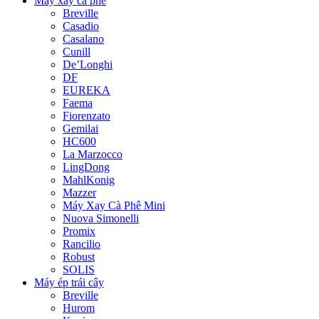
Máy xay cà phê
Breville
Casadio
Casalano
Cunill
De’Longhi
DF
EUREKA
Faema
Fiorenzato
Gemilai
HC600
La Marzocco
LingDong
MahlKonig
Mazzer
Máy Xay Cà Phê Mini
Nuova Simonelli
Promix
Rancilio
Robust
SOLIS
Máy ép trái cây
Breville
Hurom