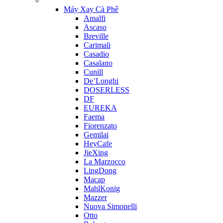
Máy Xay Cà Phê
Amalfi
Ascaso
Breville
Carimali
Casadio
Casalano
Cunill
De’Longhi
DOSERLESS
DF
EUREKA
Faema
Fiorenzato
Gemilai
HeyCafe
JieXing
La Marzocco
LingDong
Macap
MahlKonig
Mazzer
Nuova Simonelli
Otto