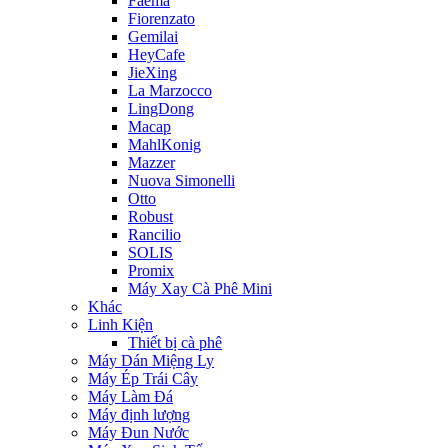
Faema
Fiorenzato
Gemilai
HeyCafe
JieXing
La Marzocco
LingDong
Macap
MahlKonig
Mazzer
Nuova Simonelli
Otto
Robust
Rancilio
SOLIS
Promix
Máy Xay Cà Phê Mini
Khác
Linh Kiện
Thiết bị cà phê
Máy Dán Miệng Ly
Máy Ép Trái Cây
Máy Làm Đá
Máy định lượng
Máy Đun Nước