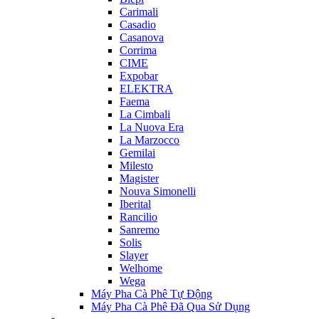
Carimali
Casadio
Casanova
Corrima
CIME
Expobar
ELEKTRA
Faema
La Cimbali
La Nuova Era
La Marzocco
Gemilai
Milesto
Magister
Nouva Simonelli
Iberital
Rancilio
Sanremo
Solis
Slayer
Welhome
Wega
Máy Pha Cà Phê Tự Động
Máy Pha Cà Phê Đã Qua Sử Dụng