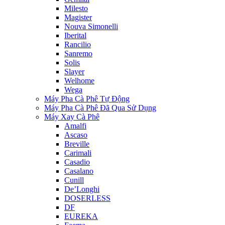
Milesto
Magister
Nouva Simonelli
Iberital
Rancilio
Sanremo
Solis
Slayer
Welhome
Wega
Máy Pha Cà Phê Tự Động
Máy Pha Cà Phê Đã Qua Sử Dụng
Máy Xay Cà Phê
Amalfi
Ascaso
Breville
Carimali
Casadio
Casalano
Cunill
De’Longhi
DOSERLESS
DF
EUREKA